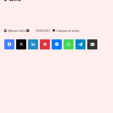
Envoyer
24heures Infos
05/06/2023
2 minutes de lecture
un
Facebook
X
Linkedin
Pinterest
Messenger
WhatsApp
Telegram
Partager par email
courriel