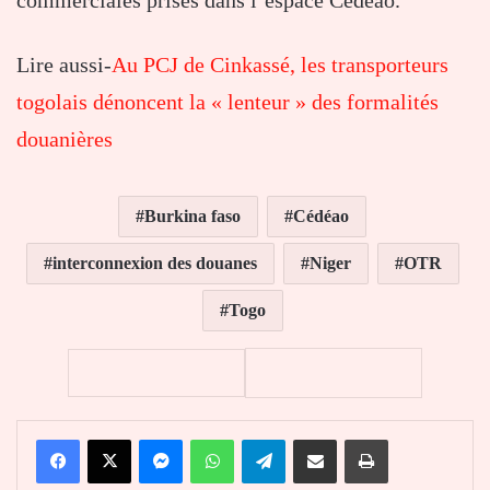
commerciales prises dans l’espace Cédéao.
Lire aussi-
Au PCJ de Cinkassé, les transporteurs
togolais dénoncent la « lenteur » des formalités
douanières
Burkina faso
Cédéao
interconnexion des douanes
Niger
OTR
Togo
Facebook
X
Messenger
WhatsApp
Telegram
Partager par email
Imprimer