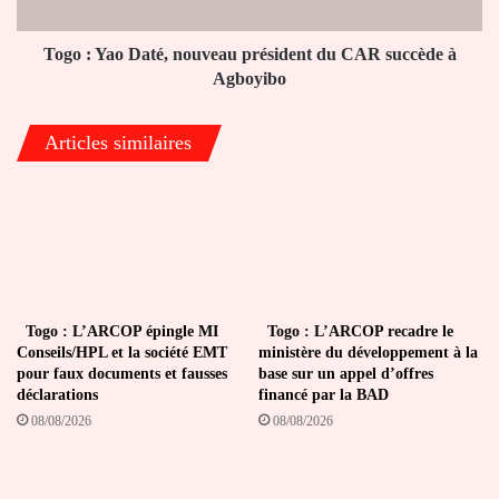
CAR
succède
à
Togo : Yao Daté, nouveau président du CAR succède à
Agboyibo
Agboyibo
Articles similaires
Togo : L’ARCOP épingle MI
Togo : L’ARCOP recadre le
Conseils/HPL et la société EMT
ministère du développement à la
pour faux documents et fausses
base sur un appel d’offres
déclarations
financé par la BAD
08/08/2026
08/08/2026