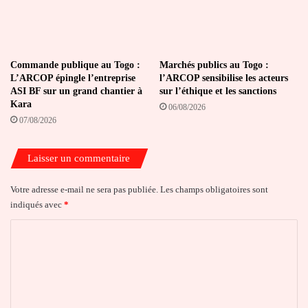
Commande publique au Togo :
Marchés publics au Togo :
L’ARCOP épingle l’entreprise
l’ARCOP sensibilise les acteurs
ASI BF sur un grand chantier à
sur l’éthique et les sanctions
Kara
06/08/2026
07/08/2026
Laisser un commentaire
Votre adresse e-mail ne sera pas publiée.
Les champs obligatoires sont
indiqués avec
*
C
o
m
m