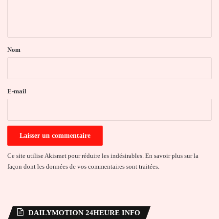
e
n
t
a
Nom
i
r
e
E-mail
*
Ce site utilise Akismet pour réduire les indésirables.
En savoir plus sur la
façon dont les données de vos commentaires sont traitées
.
DAILYMOTION 24HEURE INFO