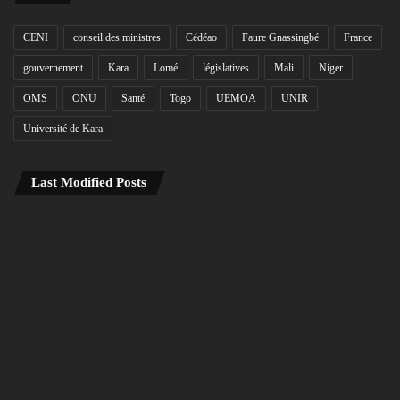
CENI
conseil des ministres
Cédéao
Faure Gnassingbé
France
gouvernement
Kara
Lomé
législatives
Mali
Niger
OMS
ONU
Santé
Togo
UEMOA
UNIR
Université de Kara
Last Modified Posts