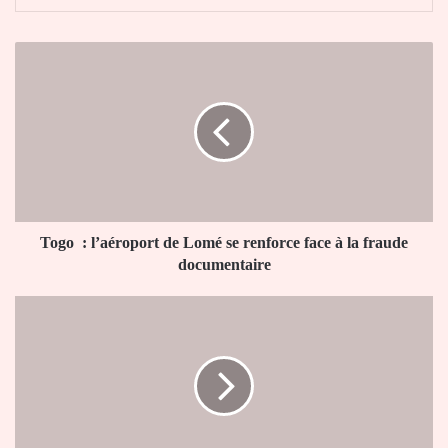
Togo
:
l’aéroport
de
Lomé
se
renforce
face
à
la
Togo : l’aéroport de Lomé se renforce face à la fraude
fraude
documentaire
documentaire
Togo
:
Yao
Daté,
nouveau
président
du