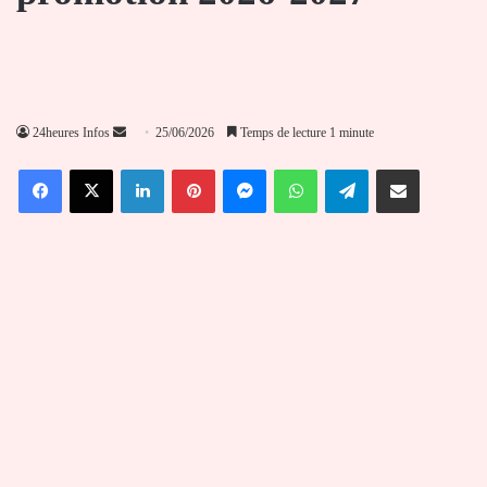
Envoyer
24heures Infos
25/06/2026
Temps de lecture 1 minute
un
Facebook
X
Linkedin
Pinterest
Messenger
WhatsApp
Telegram
Partager par email
courriel