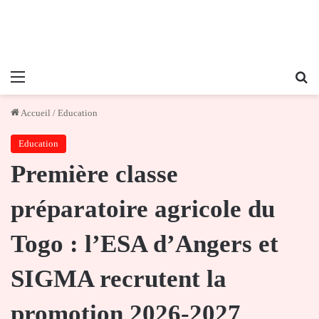
Menu
Re
Accueil
/
Education
Education
Première classe
préparatoire agricole du
Togo : l’ESA d’Angers et
SIGMA recrutent la
promotion 2026-2027