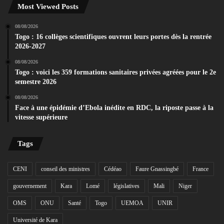
Most Viewed Posts
08/08/2026
Togo : 16 collèges scientifiques ouvrent leurs portes dès la rentrée
2026-2027
08/08/2026
Togo : voici les 359 formations sanitaires privées agréées pour le 2e
semestre 2026
08/08/2026
Face à une épidémie d’Ebola inédite en RDC, la riposte passe à la
vitesse supérieure
Tags
CENI
conseil des ministres
Cédéao
Faure Gnassingbé
France
gouvernement
Kara
Lomé
législatives
Mali
Niger
OMS
ONU
Santé
Togo
UEMOA
UNIR
Université de Kara