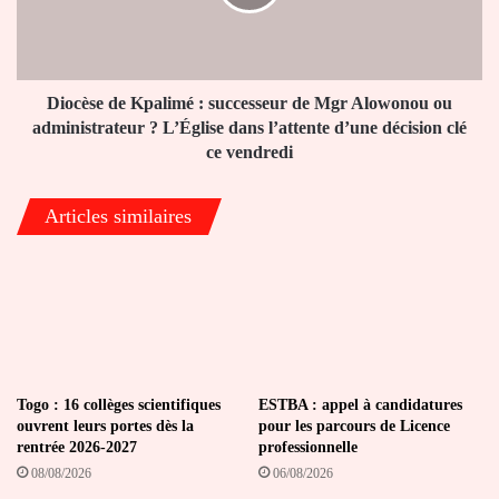
de
Mgr
Alowonou
ou
administrateur
Diocèse de Kpalimé : successeur de Mgr Alowonou ou
?
administrateur ? L’Église dans l’attente d’une décision clé
L’Église
ce vendredi
dans
l’attente
Articles similaires
d’une
décision
clé
ce
vendredi
Togo : 16 collèges scientifiques
ESTBA : appel à candidatures
ouvrent leurs portes dès la
pour les parcours de Licence
rentrée 2026-2027
professionnelle
08/08/2026
06/08/2026