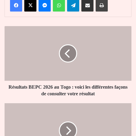
Résultats
BEPC
2026
au
Togo
:
voici
les
différentes
façons
Résultats BEPC 2026 au Togo : voici les différentes façons
de
de consulter votre résultat
consulter
votre
Diocèse
résultat
de
Kpalimé
:
successeur