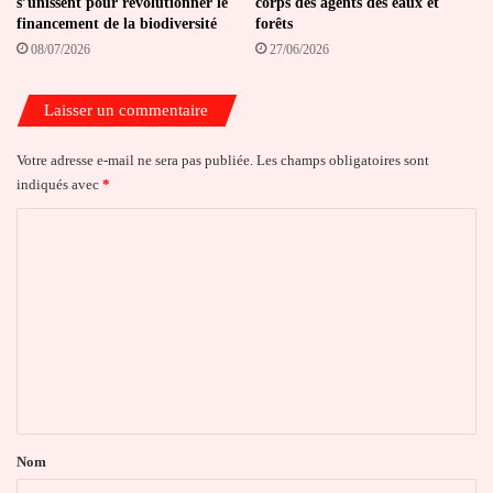
s’unissent pour révolutionner le
corps des agents des eaux et
financement de la biodiversité
forêts
08/07/2026
27/06/2026
Laisser un commentaire
Votre adresse e-mail ne sera pas publiée.
Les champs obligatoires sont
indiqués avec
*
C
o
m
m
e
n
t
a
Nom
i