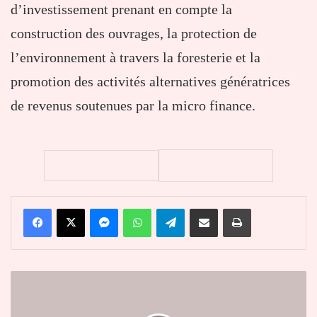
d’investissement prenant en compte la
construction des ouvrages, la protection de
l’environnement à travers la foresterie et la
promotion des activités alternatives génératrices
de revenus soutenues par la micro finance.
Facebook
X
Messenger
WhatsApp
Telegram
Partager par email
Imprimer
Recensement
électoral
: