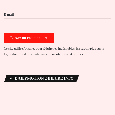
r
e
E-mail
*
Ce site utilise Akismet pour réduire les indésirables.
En savoir plus sur la
façon dont les données de vos commentaires sont traitées
.
DAILYMOTION 24HEURE INFO