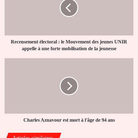
le
Mouvement
des
jeunes
UNIR
appelle
à
Recensement électoral : le Mouvement des jeunes UNIR
une
appelle à une forte mobilisation de la jeunesse
forte
mobilisation
Charles
de
Aznavour
la
est
jeunesse
mort
à
l'âge
de
94
ans
Charles Aznavour est mort à l'âge de 94 ans
Articles similaires