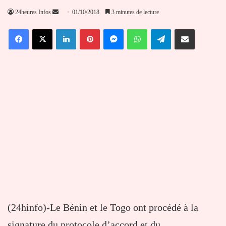
Envoyer
24heures Infos
01/10/2018
3 minutes de lecture
un
Facebook
X
Linkedin
Pinterest
Messenger
WhatsApp
Telegram
Partager par email
courriel
(24hinfo)-Le Bénin et le Togo ont procédé à la
signature du protocole d’accord et du