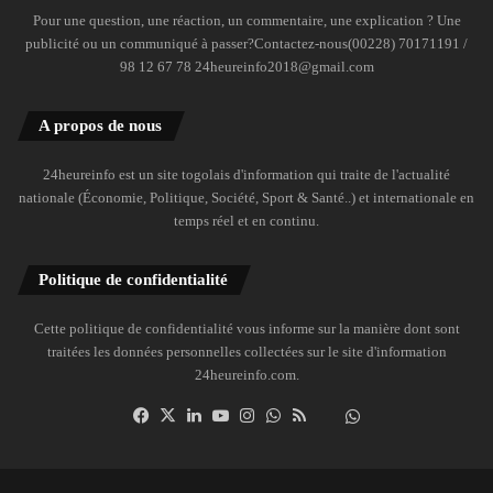
Pour une question, une réaction, un commentaire, une explication ? Une
publicité ou un communiqué à passer?Contactez-nous(00228) 70171191 /
98 12 67 78 24heureinfo2018@gmail.com
A propos de nous
24heureinfo est un site togolais d'information qui traite de l'actualité
nationale (Économie, Politique, Société, Sport & Santé..) et internationale en
temps réel et en continu.
Politique de confidentialité
Cette politique de confidentialité vous informe sur la manière dont sont
traitées les données personnelles collectées sur le site d'information
24heureinfo.com.
Facebook
X
Linkedin
YouTube
Instagram
WhatsApp
RSS
Dailymotion
Suivre
la
chaîne