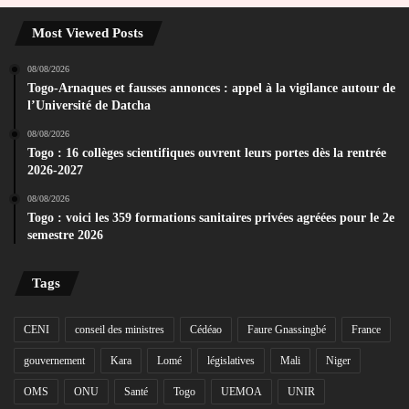
Most Viewed Posts
08/08/2026
Togo-Arnaques et fausses annonces : appel à la vigilance autour de
l’Université de Datcha
08/08/2026
Togo : 16 collèges scientifiques ouvrent leurs portes dès la rentrée
2026-2027
08/08/2026
Togo : voici les 359 formations sanitaires privées agréées pour le 2e
semestre 2026
Tags
CENI
conseil des ministres
Cédéao
Faure Gnassingbé
France
gouvernement
Kara
Lomé
législatives
Mali
Niger
OMS
ONU
Santé
Togo
UEMOA
UNIR