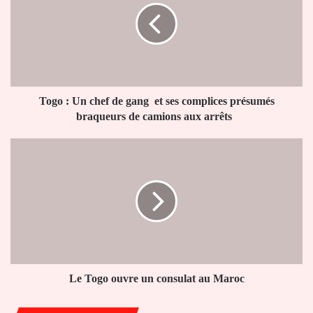
de
gang
et
ses
complices
présumés
braqueurs
Togo : Un chef de gang et ses complices présumés
de
braqueurs de camions aux arrêts
camions
aux
Le
arrêts
Togo
ouvre
un
consulat
au
Maroc
Le Togo ouvre un consulat au Maroc