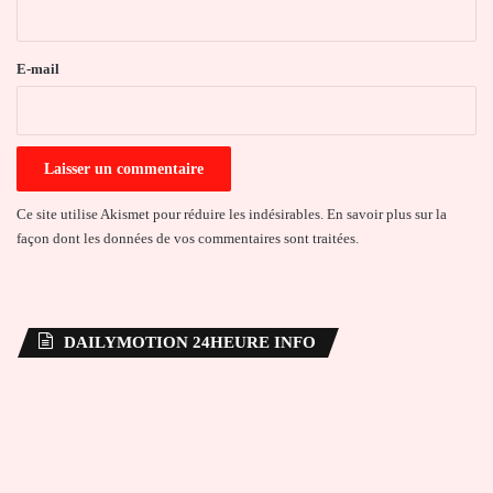
i
r
e
E-mail
*
Ce site utilise Akismet pour réduire les indésirables.
En savoir plus sur la
façon dont les données de vos commentaires sont traitées
.
DAILYMOTION 24HEURE INFO