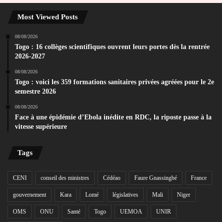
Most Viewed Posts
08/08/2026
Togo : 16 collèges scientifiques ouvrent leurs portes dès la rentrée
2026-2027
08/08/2026
Togo : voici les 359 formations sanitaires privées agréées pour le 2e
semestre 2026
08/08/2026
Face à une épidémie d’Ebola inédite en RDC, la riposte passe à la
vitesse supérieure
Tags
CENI
conseil des ministres
Cédéao
Faure Gnassingbé
France
gouvernement
Kara
Lomé
législatives
Mali
Niger
OMS
ONU
Santé
Togo
UEMOA
UNIR