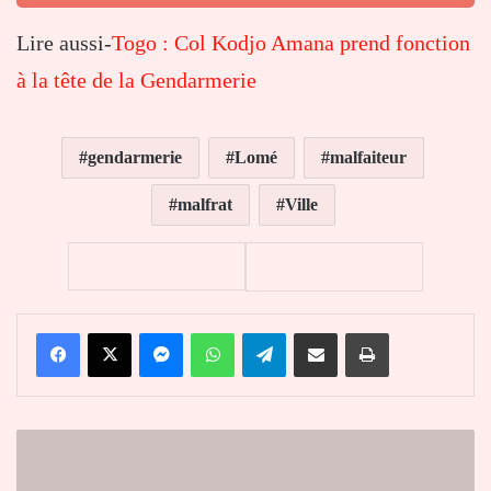
Lire aussi-
Togo : Col Kodjo Amana prend fonction
à la tête de la Gendarmerie
gendarmerie
Lomé
malfaiteur
malfrat
Ville
Facebook
X
Messenger
WhatsApp
Telegram
Partager par email
Imprimer
Togo :
Un
chef