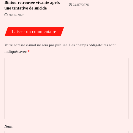
Bintou retrouvée vivante après
24/07/2026
une tentative de suicide
26/07/2026
Laisser un commentaire
Votre adresse e-mail ne sera pas publiée.
Les champs obligatoires sont
indiqués avec
*
C
o
m
m
e
n
t
a
Nom