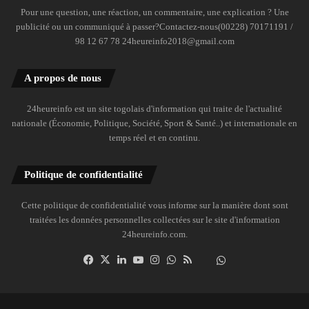
Pour une question, une réaction, un commentaire, une explication ? Une
publicité ou un communiqué à passer?Contactez-nous(00228) 70171191 /
98 12 67 78 24heureinfo2018@gmail.com
A propos de nous
24heureinfo est un site togolais d'information qui traite de l'actualité
nationale (Économie, Politique, Société, Sport & Santé..) et internationale en
temps réel et en continu.
Politique de confidentialité
Cette politique de confidentialité vous informe sur la manière dont sont
traitées les données personnelles collectées sur le site d'information
24heureinfo.com.
Facebook
X
Linkedin
YouTube
Instagram
WhatsApp
RSS
Dailymotion
Suivre
la
chaîne