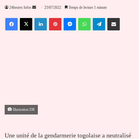
Envoyer
24heures Infos
25/07/2022
Temps de lecture 1 minute
un
Facebook
X
Linkedin
Pinterest
Messenger
WhatsApp
Telegram
Partager par email
courriel
Illustration DR
Une unité de la gendarmerie togolaise a neutralisé