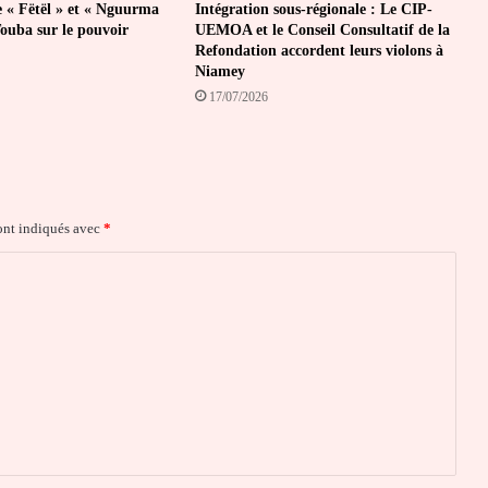
e « Fëtël » et « Nguurma
Intégration sous-régionale : Le CIP-
Touba sur le pouvoir
UEMOA et le Conseil Consultatif de la
Refondation accordent leurs violons à
Niamey
17/07/2026
ont indiqués avec
*