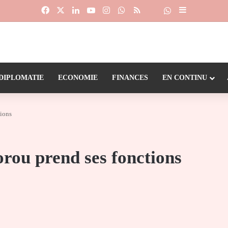
Facebook
X
Linkedin
YouTube
Instagram
WhatsApp
RSS
Suivre la chaîne
Dailymotion
Sidebar (barr
DIPLOMATIE
ECONOMIE
FINANCES
EN CONTINU
ions
ou prend ses fonctions