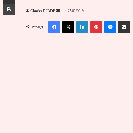
Imprimer
Envoyer
Charles DJADE
25/02/2019
un
Facebook
X
Linkedin
Pinterest
Messenger
Partag
courriel
Partager