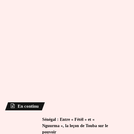
En continu
Sénégal : Entre « Fëtël » et «
Nguurma », la leçon de Touba sur le
pouvoir