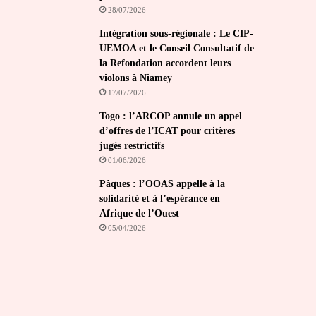
28/07/2026
Intégration sous-régionale : Le CIP-
UEMOA et le Conseil Consultatif de
la Refondation accordent leurs
violons à Niamey
17/07/2026
Togo : l’ARCOP annule un appel
d’offres de l’ICAT pour critères
jugés restrictifs
01/06/2026
Pâques : l’OOAS appelle à la
solidarité et à l’espérance en
Afrique de l’Ouest
05/04/2026