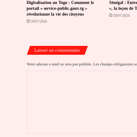
Digitalisation au Togo : Comment le
Sénégal : Entr
portail « service-public.gouv.tg »
», la leçon de 
révolutionne la vie des citoyens
28/07/2026
28/07/2026
Laisser un commentaire
Votre adresse e-mail ne sera pas publiée.
Les champs obligatoires s
C
o
m
m
e
n
t