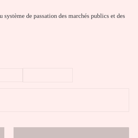
du système de passation des marchés publics et des
er
"C'est
la