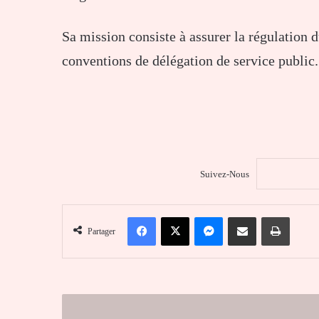
Sa mission consiste à assurer la régulation 
conventions de délégation de service public.
Suivez-Nous
Facebook
X
Messenger
Partager par email
Imprim
Partager
La
communauté