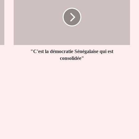
démocratie
Sénégalaise
qui
est
consolidée"
"C'est la démocratie Sénégalaise qui est
consolidée"