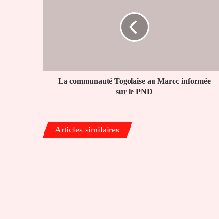
Togolaise
au
Maroc
informée
sur
le
PND
La communauté Togolaise au Maroc informée
sur le PND
Articles similaires