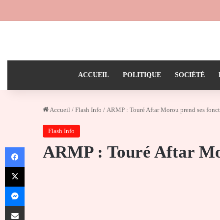
ACCUEIL
POLITIQUE
SOCIÉTÉ
Accueil
/
Flash Info
/
ARMP : Touré Aftar Morou prend ses fonct
Flash Info
ARMP : Touré Aftar Mor
Facebook
X
Messenger
Partager par email