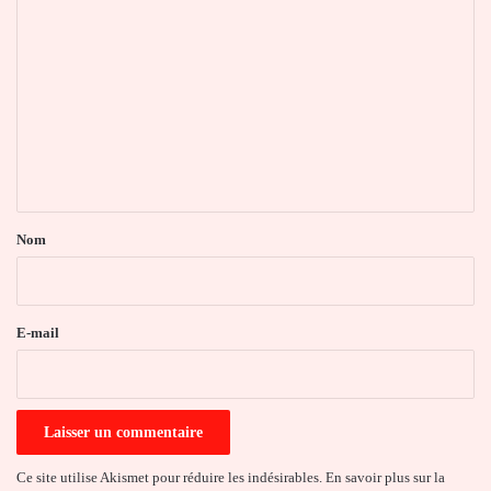
C
o
m
m
e
n
t
a
Nom
i
r
e
E-mail
*
Ce site utilise Akismet pour réduire les indésirables.
En savoir plus sur la