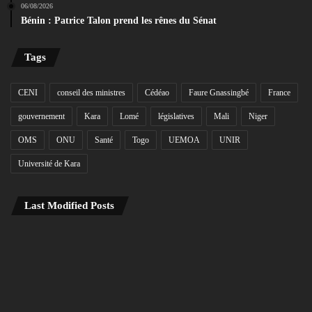
06/08/2026
Bénin : Patrice Talon prend les rênes du Sénat
Tags
CENI
conseil des ministres
Cédéao
Faure Gnassingbé
France
gouvernement
Kara
Lomé
législatives
Mali
Niger
OMS
ONU
Santé
Togo
UEMOA
UNIR
Université de Kara
Last Modified Posts