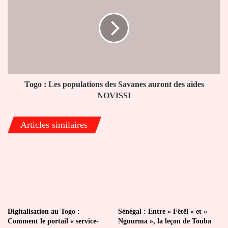
Les
populations
des
Savanes
auront
des
aides
NOVISSI
Togo : Les populations des Savanes auront des aides
NOVISSI
Articles similaires
Digitalisation au Togo :
Sénégal : Entre « Fëtël » et «
Comment le portail « service-
Nguurma », la leçon de Touba