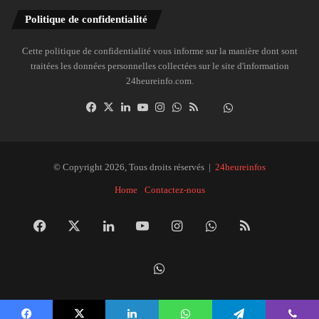
Politique de confidentialité
Cette politique de confidentialité vous informe sur la manière dont sont
traitées les données personnelles collectées sur le site d'information
24heureinfo.com.
Facebook
X
Linkedin
YouTube
Instagram
WhatsApp
RSS
Dailymotion
Suivre
la
chaîne
24heureinfo
© Copyright 2026, Tous droits réservés |
24heureinfos
sur
Home
Contactez-nous
WhatsApp
Facebook
X
Linkedin
YouTube
Instagram
WhatsApp
RSS
Dai
Suivre
la