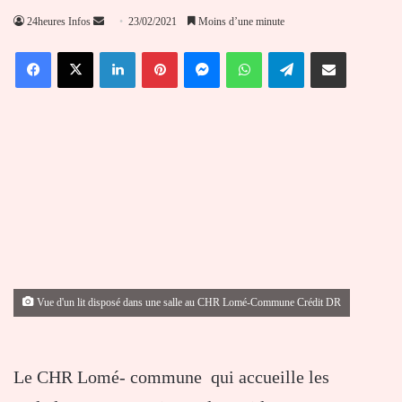
Envoyer
24heures Infos
23/02/2021
Moins d’une minute
un
Facebook
X
Linkedin
Pinterest
Messenger
WhatsApp
Telegram
Partager par email
courriel
Vue d'un lit disposé dans une salle au CHR Lomé-Commune Crédit DR
Le CHR Lomé- commune qui accueille les