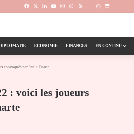
Facebook
X
Linkedin
YouTube
Instagram
WhatsApp
RSS
Suivre la chaîne
Dailymotion
Sidebar (barr
DIPLOMATIE
ECONOMIE
FINANCES
EN CONTINU
urs convoqués par Paulo Duarte
 : voici les joueurs
uarte