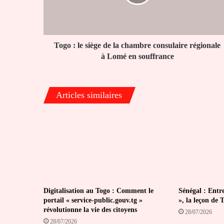
la
chambre
consulaire
régionale
à
Togo : le siège de la chambre consulaire régionale
Lomé
à Lomé en souffrance
en
souffrance
Articles similaires
Digitalisation au Togo : Comment le
Sénégal : Entr
portail « service-public.gouv.tg »
», la leçon de 
révolutionne la vie des citoyens
28/07/2026
28/07/2026