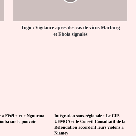
cas
de
virus
Marburg
et
Togo : Vigilance après des cas de virus Marburg
Ebola
et Ebola signalés
signalés
e « Fëtël » et « Nguurma
Intégration sous-régionale : Le CIP-
Touba sur le pouvoir
UEMOA et le Conseil Consultatif de la
Refondation accordent leurs violons à
Niamey