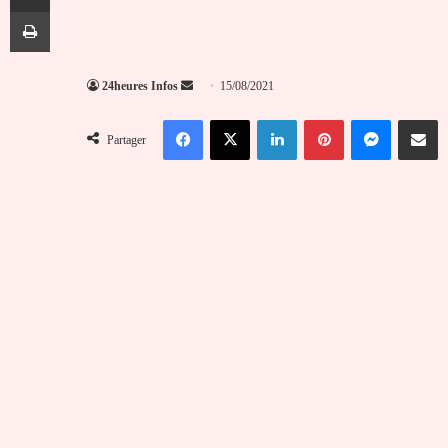
Imprimer
Envoyer
24heures Infos
15/08/2021
un
Facebook
X
Linkedin
Pinterest
Messenger
Partag
courriel
Partager