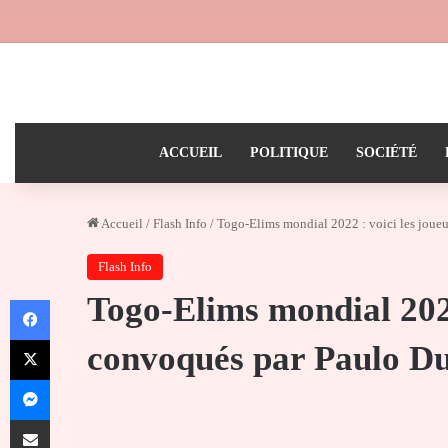
ACCUEIL
POLITIQUE
SOCIÉTÉ
Accueil
/
Flash Info
/
Togo-Elims mondial 2022 : voici les joue
Flash Info
Togo-Elims mondial 2022
Facebook
X
convoqués par Paulo D
Messenger
Partager par email