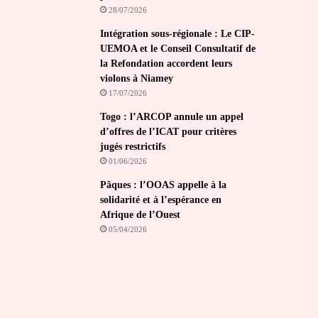
28/07/2026
Intégration sous-régionale : Le CIP-
UEMOA et le Conseil Consultatif de
la Refondation accordent leurs
violons à Niamey
17/07/2026
Togo : l’ARCOP annule un appel
d’offres de l’ICAT pour critères
jugés restrictifs
01/06/2026
Pâques : l’OOAS appelle à la
solidarité et à l’espérance en
Afrique de l’Ouest
05/04/2026