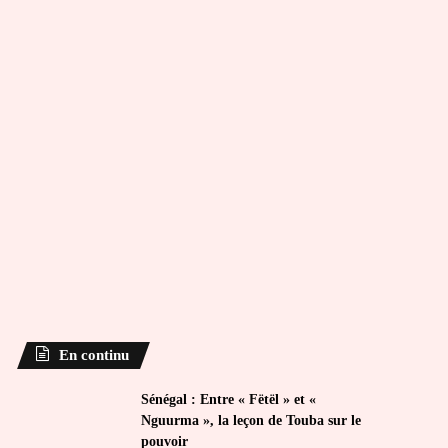
En continu
Sénégal : Entre « Fëtël » et «
Nguurma », la leçon de Touba sur le
pouvoir