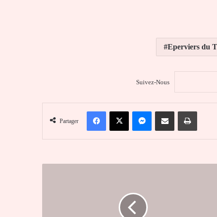
Eperviers du 
Suivez-Nous
Facebook
X
Messenger
Partager par email
Imprim
Partager
Togo
:
le
siège
de