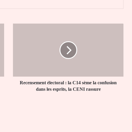
Recensement
électoral
:
la
C14
sème
la
confusion
dans
les
Recensement électoral : la C14 sème la confusion
esprits,
dans les esprits, la CENI rassure
la
CENI
rassure