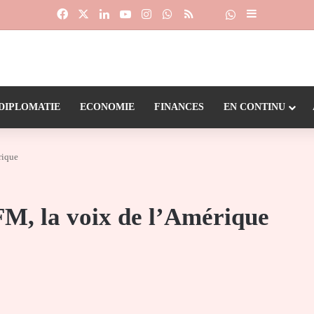
Facebook
X
Linkedin
YouTube
Instagram
WhatsApp
RSS
Suivre la chaîne
Dailymotion
Sidebar (barr
DIPLOMATIE
ECONOMIE
FINANCES
EN CONTINU
rique
FM, la voix de l’Amérique