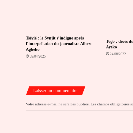
Tsévié : le Synjit s’indigne après
Togo : décès du
l’interpellation du journaliste Albert
Ayeko
Agbeko
24/08/2022
09/04/2025
Laisser un commentaire
Votre adresse e-mail ne sera pas publiée.
Les champs obligatoires s
C
o
m