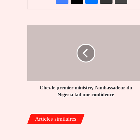
Chez
le
premier
ministre,
l’ambassadeur
du
Nigéria
fait
une
confidence
Chez le premier ministre, l’ambassadeur du
Nigéria fait une confidence
Articles similaires