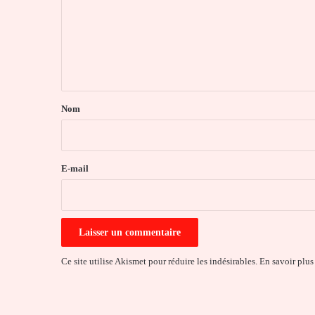
m
e
n
t
a
Nom
i
r
e
E-mail
*
Ce site utilise Akismet pour réduire les indésirables.
En savoir plus