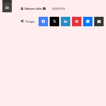
Imprimer
Envoyer
24heures Infos
26/09/2018
un
Facebook
X
Linkedin
Pinterest
Messenger
Partag
courriel
Partager