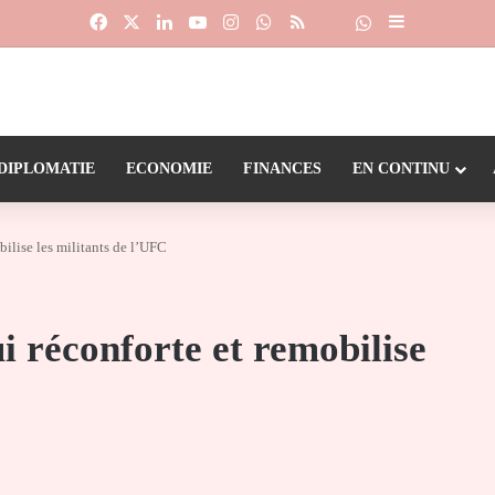
Facebook
X
Linkedin
YouTube
Instagram
WhatsApp
RSS
Suivre la chaîne
Dailymotion
Sidebar (barr
DIPLOMATIE
ECONOMIE
FINANCES
EN CONTINU
ilise les militants de l’UFC
 réconforte et remobilise