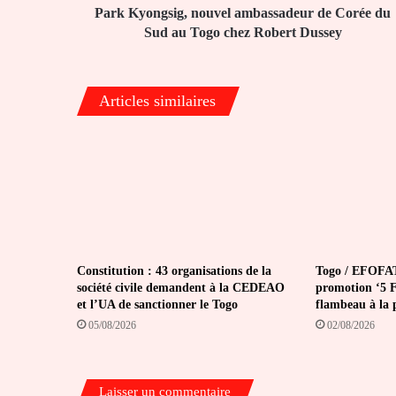
Togo
Park Kyongsig, nouvel ambassadeur de Corée du
chez
Sud au Togo chez Robert Dussey
Robert
Dussey
Articles similaires
Constitution : 43 organisations de la
Togo / EFOFAT
société civile demandent à la CEDEAO
promotion ‘5 Fé
et l’UA de sanctionner le Togo
flambeau à la 
05/08/2026
02/08/2026
Laisser un commentaire