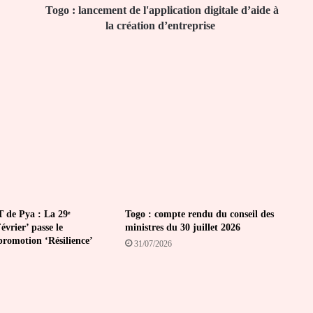
création
Togo : lancement de l'application digitale d’aide à
d’entreprise
la création d’entreprise
 de Pya : La 29ᵉ
Togo : compte rendu du conseil des
vrier’ passe le
ministres du 30 juillet 2026
promotion ‘Résilience’
31/07/2026