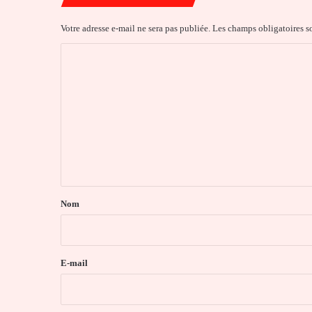
Votre adresse e-mail ne sera pas publiée.
Les champs obligatoires s
C
o
m
m
e
n
t
a
Nom
i
r
e
E-mail
*