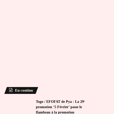
En continu
Togo / EFOFAT de Pya : La 29ᵉ
promotion ‘5 Février’ passe le
flambeau à la promotion