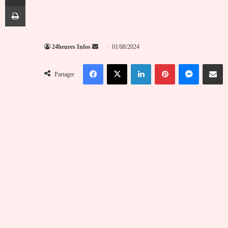
Imprimer
Envoyer
24heures Infos
01/08/2024
un
Facebook
X
Linkedin
Pinterest
Messenger
Partag
courriel
Partager