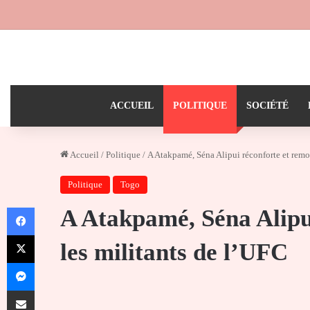
ACCUEIL
POLITIQUE
SOCIÉTÉ
Accueil
/
Politique
/
A Atakpamé, Séna Alipui réconforte et remob
Politique
Togo
Facebook
A Atakpamé, Séna Alipui
X
les militants de l’UFC
Messenger
Partager par email