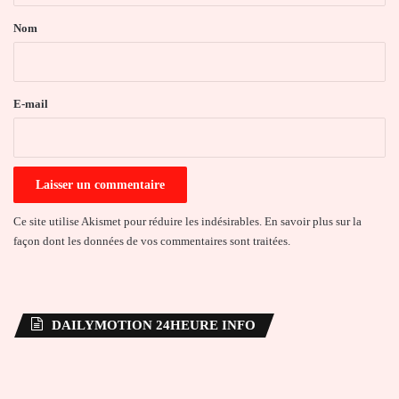
a
Nom
i
r
e
E-mail
*
Ce site utilise Akismet pour réduire les indésirables.
En savoir plus sur la
façon dont les données de vos commentaires sont traitées
.
DAILYMOTION 24HEURE INFO