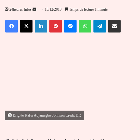
Envoyer
24heures Infos
15/12/2018
Temps de lecture 1 minute
un
Facebook
X
Linkedin
Pinterest
Messenger
WhatsApp
Telegram
Partager par email
courriel
Brigitte Kafui Adjamagbo-Johnson Crédit DR