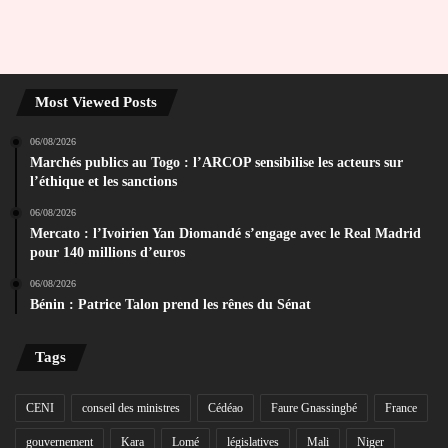
Most Viewed Posts
06/08/2026
Marchés publics au Togo : l’ARCOP sensibilise les acteurs sur
l’éthique et les sanctions
06/08/2026
Mercato : l’Ivoirien Yan Diomandé s’engage avec le Real Madrid
pour 140 millions d’euros
06/08/2026
Bénin : Patrice Talon prend les rênes du Sénat
Tags
CENI
conseil des ministres
Cédéao
Faure Gnassingbé
France
gouvernement
Kara
Lomé
législatives
Mali
Niger