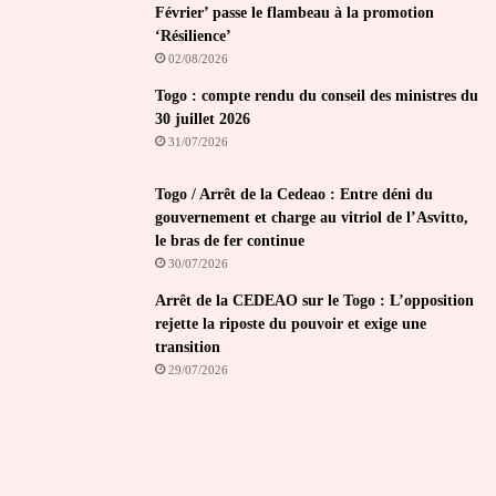
Février’ passe le flambeau à la promotion
‘Résilience’
02/08/2026
Togo : compte rendu du conseil des ministres du
30 juillet 2026
31/07/2026
Togo / Arrêt de la Cedeao : Entre déni du
gouvernement et charge au vitriol de l’Asvitto,
le bras de fer continue
30/07/2026
Arrêt de la CEDEAO sur le Togo : L’opposition
rejette la riposte du pouvoir et exige une
transition
29/07/2026