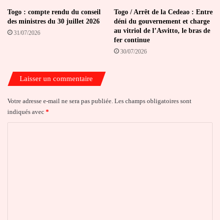
Togo : compte rendu du conseil
Togo / Arrêt de la Cedeao : Entre
des ministres du 30 juillet 2026
déni du gouvernement et charge
au vitriol de l’Asvitto, le bras de
31/07/2026
fer continue
30/07/2026
Laisser un commentaire
Votre adresse e-mail ne sera pas publiée.
Les champs obligatoires sont
indiqués avec
*
C
o
m
m
e
n
t