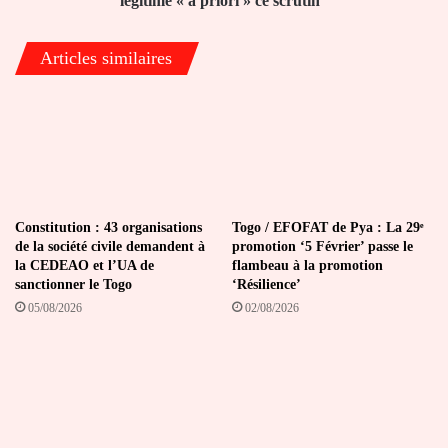
légitime « a priori » ce scrutin"
a
priori
Articles similaires
»
ce
scrutin"
Constitution : 43 organisations
Togo / EFOFAT de Pya : La 29ᵉ
de la société civile demandent à
promotion ‘5 Février’ passe le
la CEDEAO et l’UA de
flambeau à la promotion
sanctionner le Togo
‘Résilience’
05/08/2026
02/08/2026