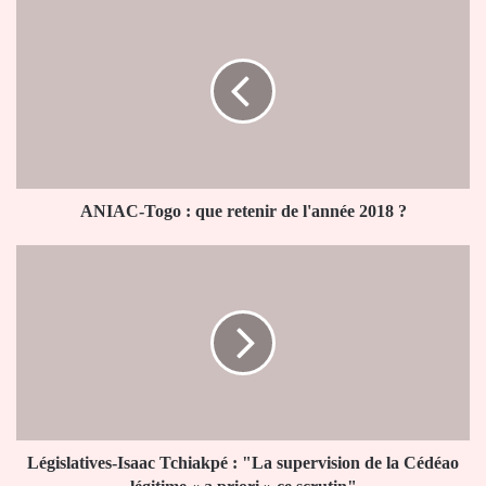
ANIAC-
Togo
:
que
retenir
de
l'année
2018
?
ANIAC-Togo : que retenir de l'année 2018 ?
Législatives-
Isaac
Tchiakpé
:
"La
supervision
de
la
Cédéao
légitime
Législatives-Isaac Tchiakpé : "La supervision de la Cédéao
«