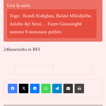
Lire la suite
Togo : Kondi Kidighan, Balaté Mikidjièbe,
Aziaba Ayi Sessi… Faure Gnassingbé
nomme 9 nouveaux préfets
24heureinfo et RFI
Facebook
X
Messenger
WhatsApp
Telegram
Partager par email
Imprimer