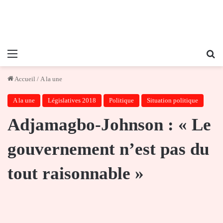
Menu
Re
Accueil
/
A la une
A la une
Législatives 2018
Politique
Situation politique
Adjamagbo-Johnson : « Le
gouvernement n’est pas du
tout raisonnable »