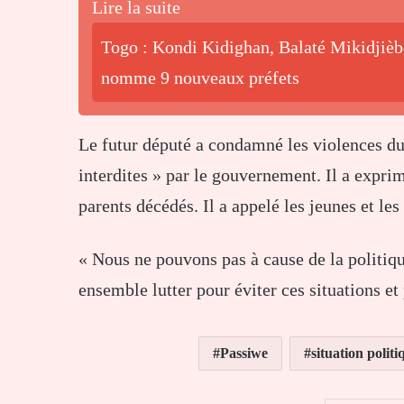
Lire la suite
Togo : Kondi Kidighan, Balaté Mikidjiè
nomme 9 nouveaux préfets
Le futur député a condamné les violences du
interdites » par le gouvernement. Il a expr
parents décédés. Il a appelé les jeunes et le
« Nous ne pouvons pas à cause de la politiq
ensemble lutter pour éviter ces situations et
Passiwe
situation politi