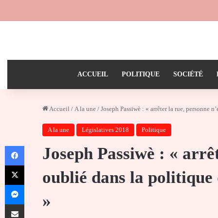
ACCUEIL
POLITIQUE
SOCIÉTÉ
Accueil
/
A la une
/
Joseph Passiwè : « arrêter la rue, personne 
A la une
Législatives 2018
Politique
Facebook
Joseph Passiwè : « arrêt
X
oublié dans la politiqu
Messenger
»
Partager par email