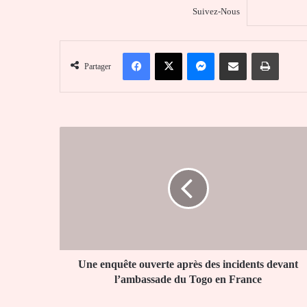
Suivez-Nous
Facebook
X
Messenger
Partager par email
Imprim
Partager
Une
enquête
ouverte
après
des
incidents
devant
l’ambassade
du
Togo
Une enquête ouverte après des incidents devant
en
l’ambassade du Togo en France
France