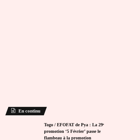
En continu
Togo / EFOFAT de Pya : La 29ᵉ
promotion ‘5 Février’ passe le
flambeau à la promotion