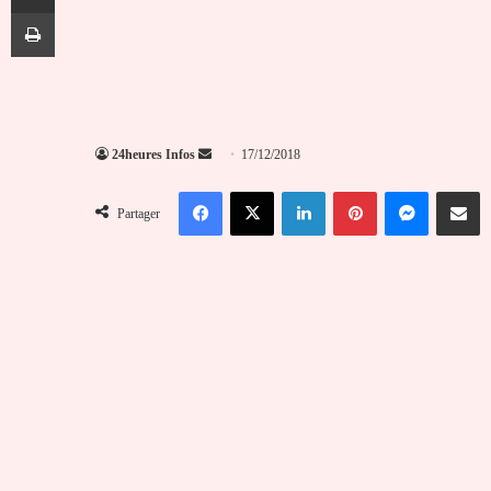
Imprimer
Envoyer
24heures Infos
17/12/2018
un
Facebook
X
Linkedin
Pinterest
Messenger
Partag
courriel
Partager