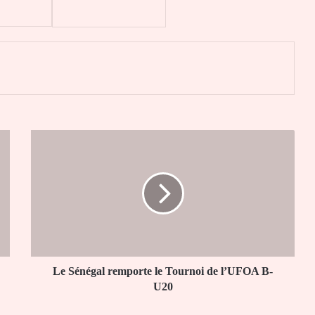
er
Le
Sénégal
remporte
le
Tournoi
de
l’UFOA
B-
U20
Le Sénégal remporte le Tournoi de l’UFOA B-
U20