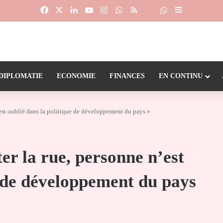
Facebook
X
Linkedin
YouTube
Instagram
WhatsApp
RSS
Suivre la chaîne
Dailymotion
Sidebar (barr
DIPLOMATIE
ECONOMIE
FINANCES
EN CONTINU
n’est oublié dans la politique de développement du pays »
er la rue, personne n’est
e de développement du pays