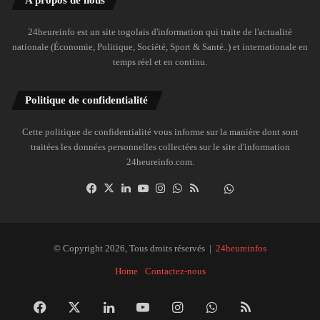
24heureinfo est un site togolais d'information qui traite de l'actualité
nationale (Économie, Politique, Société, Sport & Santé..) et internationale en
temps réel et en continu.
Politique de confidentialité
Cette politique de confidentialité vous informe sur la manière dont sont
traitées les données personnelles collectées sur le site d'information
24heureinfo.com.
Facebook
X
Linkedin
YouTube
Instagram
WhatsApp
RSS
Dailymotion
Suivre
la
chaîne
24heureinfo
© Copyright 2026, Tous droits réservés |
24heureinfos
sur
Home
Contactez-nous
WhatsApp
Facebook
X
Linkedin
YouTube
Instagram
WhatsApp
RSS
Dai