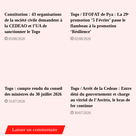
Constitution : 43 organisations
Togo / EFOFAT de Pya : La 29ᵉ
de la société civile demandent à
promotion ‘5 Février’ passe le
la CEDEAO et l’UA de
flambeau à la promotion
sanctionner le Togo
‘Résilience’
05/08/2026
02/08/2026
Togo : compte rendu du conseil
Togo / Arrêt de la Cedeao : Entre
des ministres du 30 juillet 2026
déni du gouvernement et charge
au vitriol de l’Asvitto, le bras de
31/07/2026
fer continue
30/07/2026
Laisser un commentaire