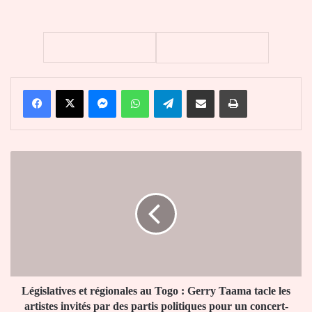
Facebook
X
Messenger
WhatsApp
Telegram
Partager par email
Imprimer
Législatives
et
régionales
au
Togo
:
Gerry
Taama
tacle
les
Législatives et régionales au Togo : Gerry Taama tacle les
artistes
artistes invités par des partis politiques pour un concert-