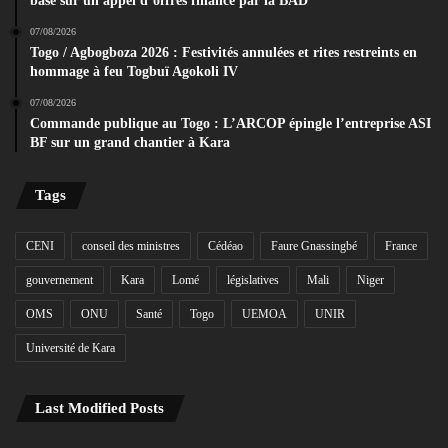
base sur un appel d’offres financé par la BAD
07/08/2026
Togo / Agbogboza 2026 : Festivités annulées et rites restreints en
hommage à feu Togbuï Agokoli IV
07/08/2026
Commande publique au Togo : L’ARCOP épingle l’entreprise ASI
BF sur un grand chantier à Kara
Tags
CENI
conseil des ministres
Cédéao
Faure Gnassingbé
France
gouvernement
Kara
Lomé
législatives
Mali
Niger
OMS
ONU
Santé
Togo
UEMOA
UNIR
Université de Kara
Last Modified Posts