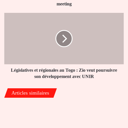
invités
meeting
par
des
Législatives
partis
et
politiques
régionales
pour
au
un
Togo
concert-
:
meeting
Zio
veut
poursuivre
son
Législatives et régionales au Togo : Zio veut poursuivre
développement
son développement avec UNIR
avec
UNIR
Articles similaires