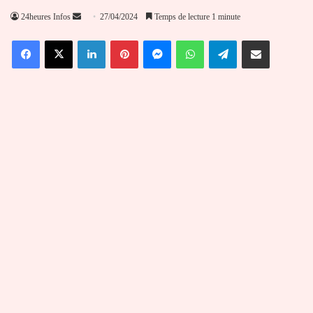
Envoyer
24heures Infos
27/04/2024
Temps de lecture 1 minute
un
Facebook
X
Linkedin
Pinterest
Messenger
WhatsApp
Telegram
Partager par email
courriel