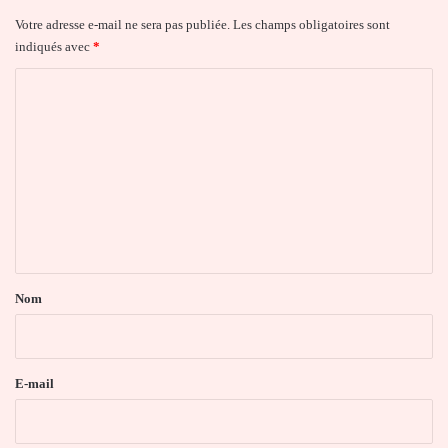
Votre adresse e-mail ne sera pas publiée.
Les champs obligatoires sont
indiqués avec
*
C
o
m
m
e
n
t
a
Nom
i
r
e
E-mail
*