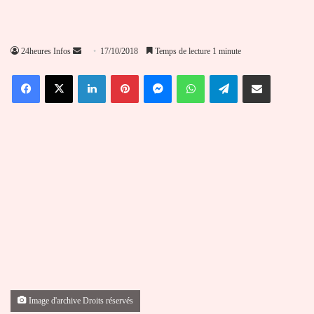
Envoyer
24heures Infos
17/10/2018
Temps de lecture 1 minute
un
Facebook
X
Linkedin
Pinterest
Messenger
WhatsApp
Telegram
Partager par email
courriel
Image d'archive Droits réservés