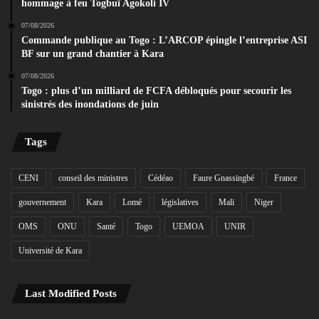
hommage à feu Togbuï Agokoli IV
07/08/2026
Commande publique au Togo : L’ARCOP épingle l’entreprise ASI
BF sur un grand chantier à Kara
07/08/2026
Togo : plus d’un milliard de FCFA débloqués pour secourir les
sinistrés des inondations de juin
Tags
CENI
conseil des ministres
Cédéao
Faure Gnassingbé
France
gouvernement
Kara
Lomé
législatives
Mali
Niger
OMS
ONU
Santé
Togo
UEMOA
UNIR
Université de Kara
Last Modified Posts