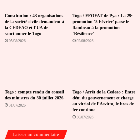
Constitution : 43 organisations
Togo / EFOFAT de Pya : La 29ᵉ
de la société civile demandent à
promotion ‘5 Février’ passe le
la CEDEAO et l’UA de
flambeau à la promotion
sanctionner le Togo
‘Résilience’
05/08/2026
02/08/2026
Togo : compte rendu du conseil
Togo / Arrêt de la Cedeao : Entre
des ministres du 30 juillet 2026
déni du gouvernement et charge
au vitriol de l’Asvitto, le bras de
31/07/2026
fer continue
30/07/2026
Laisser un commentaire