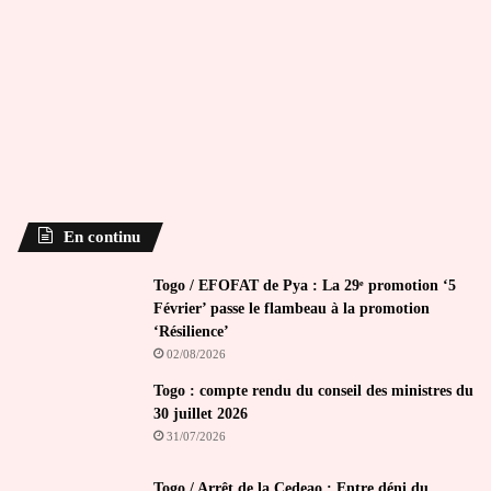
En continu
Togo / EFOFAT de Pya : La 29ᵉ promotion ‘5
Février’ passe le flambeau à la promotion
‘Résilience’
02/08/2026
Togo : compte rendu du conseil des ministres du
30 juillet 2026
31/07/2026
Togo / Arrêt de la Cedeao : Entre déni du