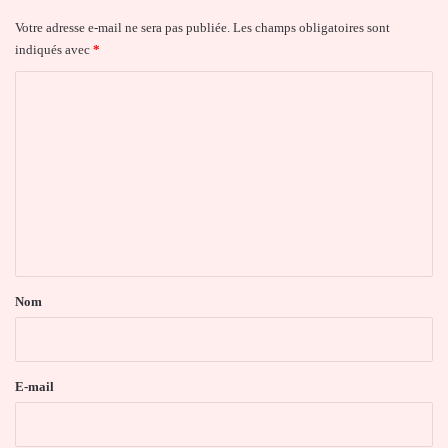
Votre adresse e-mail ne sera pas publiée.
Les champs obligatoires sont
indiqués avec
*
C
o
m
m
e
n
t
a
Nom
i
r
e
E-mail
*