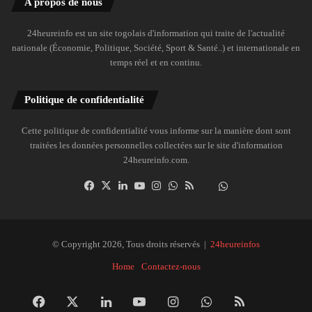
A propos de nous
24heureinfo est un site togolais d'information qui traite de l'actualité
nationale (Économie, Politique, Société, Sport & Santé..) et internationale en
temps réel et en continu.
Politique de confidentialité
Cette politique de confidentialité vous informe sur la manière dont sont
traitées les données personnelles collectées sur le site d'information
24heureinfo.com.
Facebook
X
Linkedin
YouTube
Instagram
WhatsApp
RSS
Dailymotion
Suivre
la
chaîne
24heureinfo
© Copyright 2026, Tous droits réservés |
24heureinfos
sur
Home
Contactez-nous
WhatsApp
Facebook
X
Linkedin
YouTube
Instagram
WhatsApp
RSS
Dai