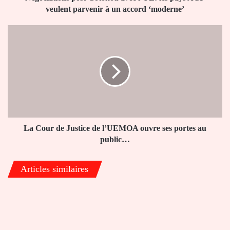
à
veulent parvenir à un accord ‘moderne’
un
accord
La
‘moderne’
Cour
de
Justice
de
l’UEMOA
ouvre
ses
portes
au
La Cour de Justice de l’UEMOA ouvre ses portes au
public…
public…
Articles similaires