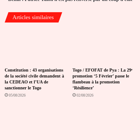
d'état
Articles similaires
Constitution : 43 organisations
Togo / EFOFAT de Pya : La 29ᵉ
de la société civile demandent à
promotion ‘5 Février’ passe le
la CEDEAO et l’UA de
flambeau à la promotion
sanctionner le Togo
‘Résilience’
05/08/2026
02/08/2026