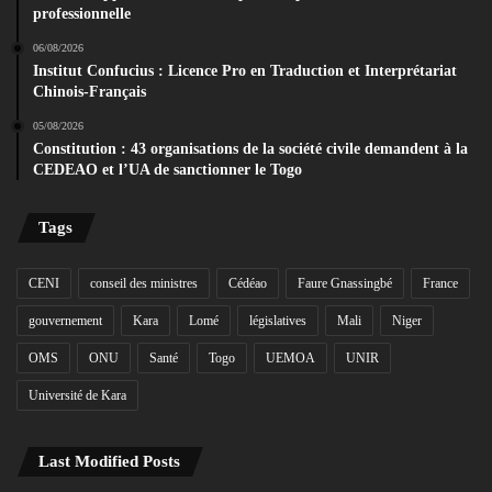
professionnelle
06/08/2026
Institut Confucius : Licence Pro en Traduction et Interprétariat
Chinois-Français
05/08/2026
Constitution : 43 organisations de la société civile demandent à la
CEDEAO et l’UA de sanctionner le Togo
Tags
CENI
conseil des ministres
Cédéao
Faure Gnassingbé
France
gouvernement
Kara
Lomé
législatives
Mali
Niger
OMS
ONU
Santé
Togo
UEMOA
UNIR
Université de Kara
Last Modified Posts