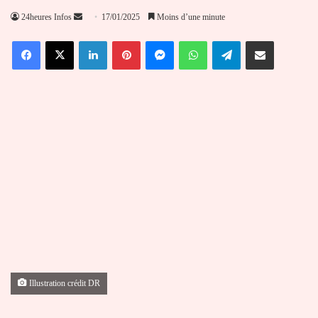
Envoyer
24heures Infos
17/01/2025
Moins d’une minute
un
Facebook
X
Linkedin
Pinterest
Messenger
WhatsApp
Telegram
Partager par email
courriel
Illustration crédit DR