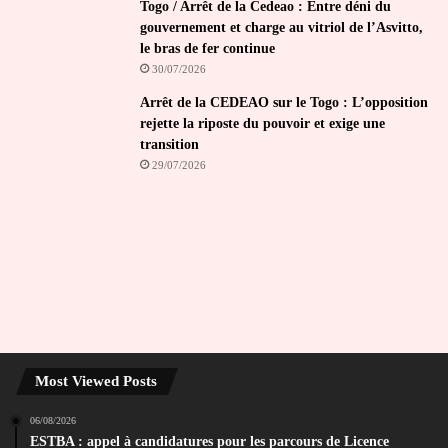
Togo / Arrêt de la Cedeao : Entre déni du
gouvernement et charge au vitriol de l’Asvitto,
le bras de fer continue
30/07/2026
Arrêt de la CEDEAO sur le Togo : L’opposition
rejette la riposte du pouvoir et exige une
transition
29/07/2026
Most Viewed Posts
06/08/2026
ESTBA : appel à candidatures pour les parcours de Licence