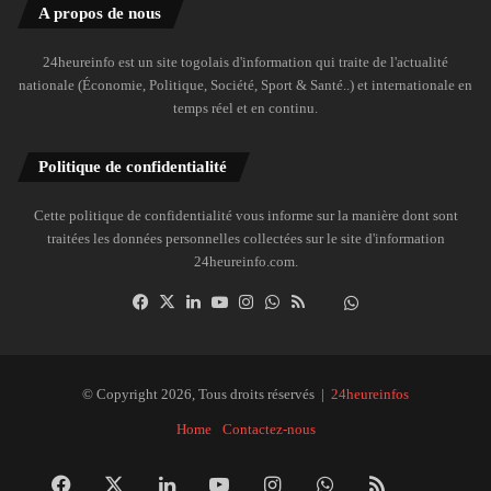
A propos de nous
24heureinfo est un site togolais d'information qui traite de l'actualité
nationale (Économie, Politique, Société, Sport & Santé..) et internationale en
temps réel et en continu.
Politique de confidentialité
Cette politique de confidentialité vous informe sur la manière dont sont
traitées les données personnelles collectées sur le site d'information
24heureinfo.com.
Facebook
X
Linkedin
YouTube
Instagram
WhatsApp
RSS
Dailymotion
Suivre
la
chaîne
24heureinfo
© Copyright 2026, Tous droits réservés |
24heureinfos
sur
Home
Contactez-nous
WhatsApp
Facebook
X
Linkedin
YouTube
Instagram
WhatsApp
RSS
Dai