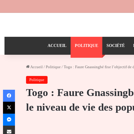
ACCUEIL
POLITIQUE
SOCIÉTÉ
Accueil
/
Politique
/
Togo : Faure Gnassingbé fixe l’objectif de 
Politique
Togo : Faure Gnassingbé
Facebook
X
le niveau de vie des pop
Messenger
Partager par email