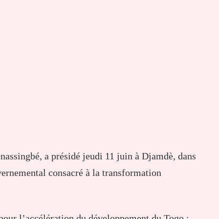
assingbé, a présidé jeudi 11 juin à Djamdè, dans
vernemental consacré à la transformation
 pour l’accélération du développement du Togo :