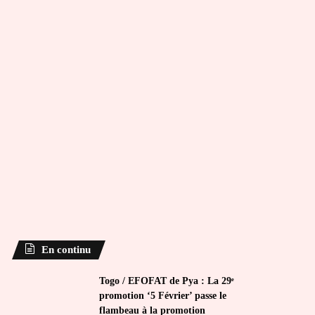
En continu
Togo / EFOFAT de Pya : La 29ᵉ
promotion ‘5 Février’ passe le
flambeau à la promotion