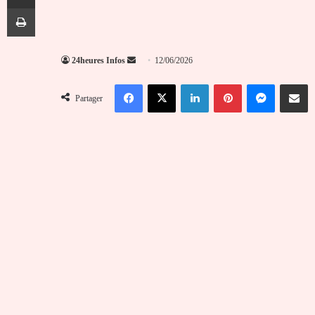
Imprimer
Envoyer
24heures Infos
12/06/2026
un
Facebook
X
Linkedin
Pinterest
Messenger
Partag
courriel
Partager