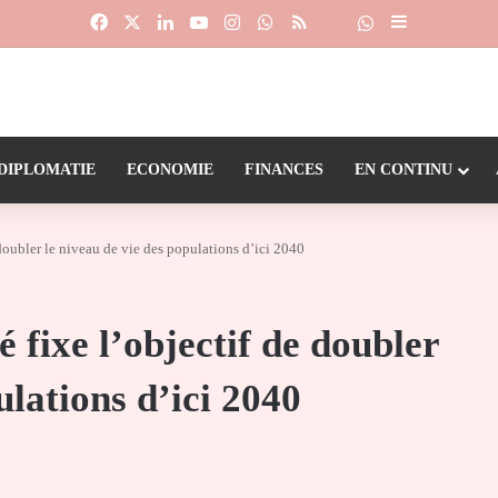
Facebook
X
Linkedin
YouTube
Instagram
WhatsApp
RSS
Suivre la chaîne
Dailymotion
Sidebar (barr
DIPLOMATIE
ECONOMIE
FINANCES
EN CONTINU
doubler le niveau de vie des populations d’ici 2040
 fixe l’objectif de doubler
ulations d’ici 2040