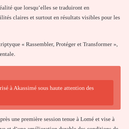
alité que lorsqu’elles se traduiront en
és claires et surtout en résultats visibles pour les
triptyque « Rassembler, Protéger et Transformer »,
entale.
isé à Akassimé sous haute attention des
près une première session tenue à Lomé et vise à
ive et d’une amélioration durable des conditions de