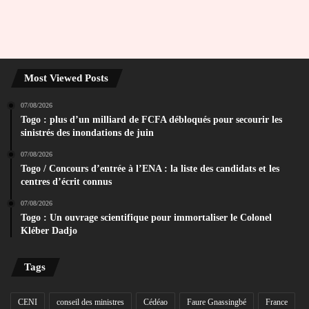
Most Viewed Posts
07/08/2026
Togo : plus d’un milliard de FCFA débloqués pour secourir les
sinistrés des inondations de juin
07/08/2026
Togo / Concours d’entrée à l’ENA : la liste des candidats et les
centres d’écrit connus
07/08/2026
Togo : Un ouvrage scientifique pour immortaliser le Colonel
Kléber Dadjo
Tags
CENI
conseil des ministres
Cédéao
Faure Gnassingbé
France