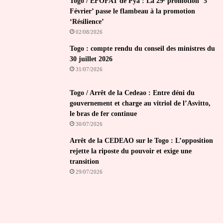
Togo / EFOFAT de Pya : La 29ᵉ promotion ‘5
Février’ passe le flambeau à la promotion
‘Résilience’
02/08/2026
Togo : compte rendu du conseil des ministres du
30 juillet 2026
31/07/2026
Togo / Arrêt de la Cedeao : Entre déni du
gouvernement et charge au vitriol de l’Asvitto,
le bras de fer continue
30/07/2026
Arrêt de la CEDEAO sur le Togo : L’opposition
rejette la riposte du pouvoir et exige une
transition
29/07/2026