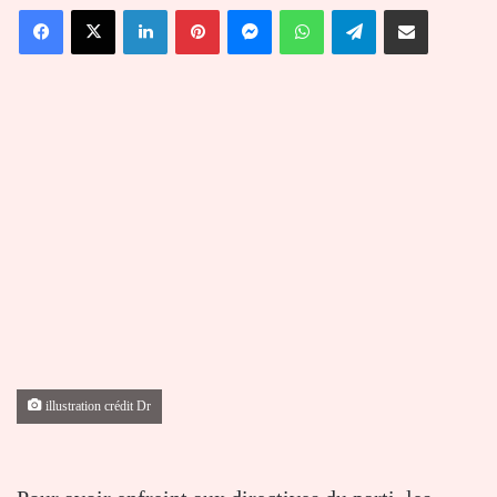
Facebook
X
Linkedin
Pinterest
Messenger
WhatsApp
Telegram
Partager par email
courriel
illustration crédit Dr