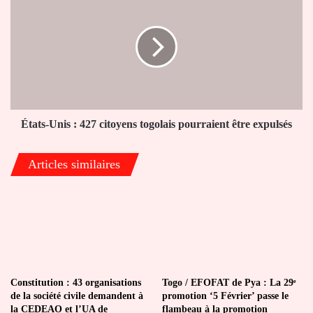
Unis
:
427
citoyens
togolais
pourraient
être
expulsés
États-Unis : 427 citoyens togolais pourraient être expulsés
Articles similaires
Constitution : 43 organisations
Togo / EFOFAT de Pya : La 29ᵉ
de la société civile demandent à
promotion ‘5 Février’ passe le
la CEDEAO et l’UA de
flambeau à la promotion