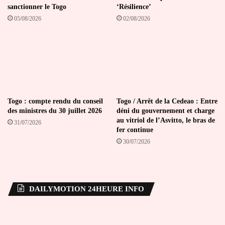
sanctionner le Togo
‘Résilience’
05/08/2026
02/08/2026
Togo : compte rendu du conseil
Togo / Arrêt de la Cedeao : Entre
des ministres du 30 juillet 2026
déni du gouvernement et charge
au vitriol de l’Asvitto, le bras de
31/07/2026
fer continue
30/07/2026
DAILYMOTION 24HEURE INFO