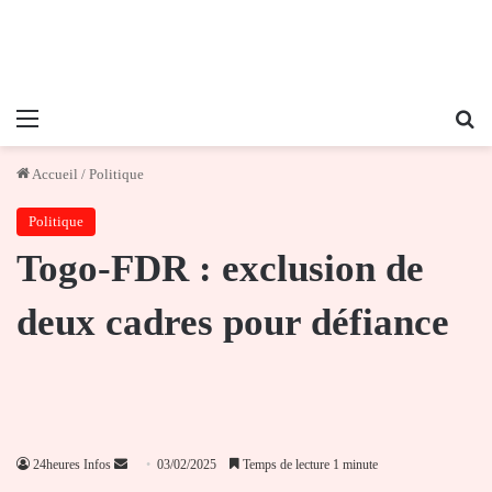
Menu
Re
Accueil
/
Politique
Politique
Togo-FDR : exclusion de
deux cadres pour défiance
Envoyer
24heures Infos
03/02/2025
Temps de lecture 1 minute
un