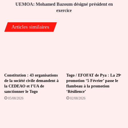
UEMOA: Mohamed Bazoum désigné président en
exercice
Articles similaires
Constitution : 43 organisations
Togo / EFOFAT de Pya : La 29ᵉ
de la société civile demandent à
promotion ‘5 Février’ passe le
la CEDEAO et l’UA de
flambeau à la promotion
sanctionner le Togo
‘Résilience’
05/08/2026
02/08/2026