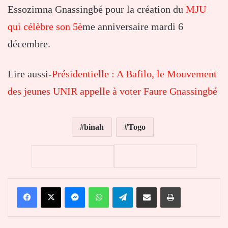
Essozimna Gnassingbé pour la création du
MJU
qui célèbre son 5è
me anniversaire mardi 6
décembre.
Lire aussi-
Présidentielle : A Bafilo, le Mouvement
des jeunes UNIR appelle à voter Faure Gnassingbé
binah
Togo
Facebook
X
Messenger
WhatsApp
Telegram
Partager par email
Imprimer