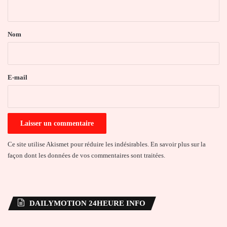
n
t
a
Nom
i
r
e
E-mail
*
Ce site utilise Akismet pour réduire les indésirables.
En savoir plus sur la
façon dont les données de vos commentaires sont traitées
.
DAILYMOTION 24HEURE INFO