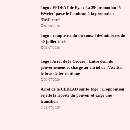
Togo / EFOFAT de Pya : La 29ᵉ promotion ‘5
Février’ passe le flambeau à la promotion
‘Résilience’
02/08/2026
Togo : compte rendu du conseil des ministres du
30 juillet 2026
31/07/2026
Togo / Arrêt de la Cedeao : Entre déni du
gouvernement et charge au vitriol de l’Asvitto,
le bras de fer continue
30/07/2026
Arrêt de la CEDEAO sur le Togo : L’opposition
rejette la riposte du pouvoir et exige une
transition
29/07/2026