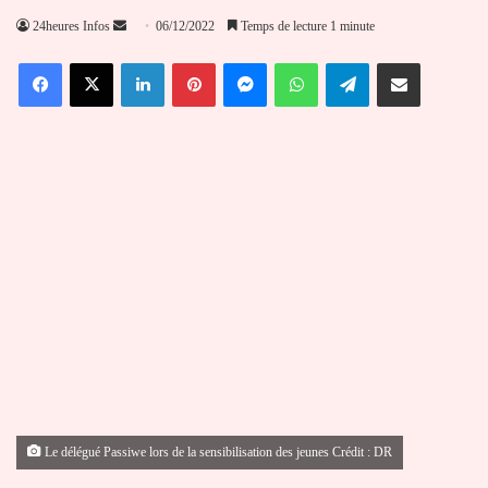
Envoyer
24heures Infos
06/12/2022
Temps de lecture 1 minute
un
Facebook
X
Linkedin
Pinterest
Messenger
WhatsApp
Telegram
Partager par email
courriel
Le délégué Passiwe lors de la sensibilisation des jeunes Crédit : DR