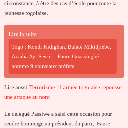
circonstance, à être des cas d’école pour toute la
jeunesse togolaise.
Lire la suite
Togo : Kondi Kidighan, Balaté Mikidjièbe,
Aziaba Ayi Sessi… Faure Gnassingbé
nomme 9 nouveaux préfets
Lire aussi-
Terrorisme : l’armée togolaise repousse
une attaque au nord
Le délégué Passiwe a saisi cette occasion pour
rendre hommage au président du parti, Faure