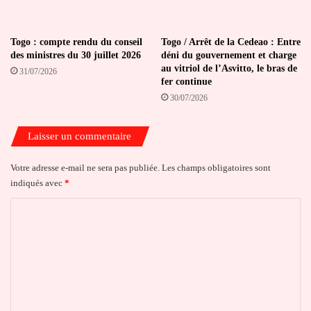
Togo : compte rendu du conseil
Togo / Arrêt de la Cedeao : Entre
des ministres du 30 juillet 2026
déni du gouvernement et charge
au vitriol de l’Asvitto, le bras de
31/07/2026
fer continue
30/07/2026
Laisser un commentaire
Votre adresse e-mail ne sera pas publiée.
Les champs obligatoires sont
indiqués avec
*
C
o
m
m
e