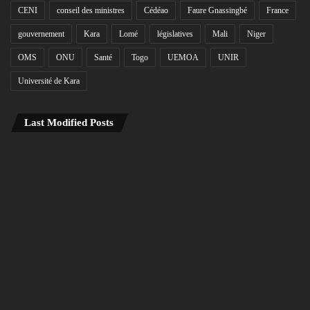
CENI
conseil des ministres
Cédéao
Faure Gnassingbé
France
gouvernement
Kara
Lomé
législatives
Mali
Niger
OMS
ONU
Santé
Togo
UEMOA
UNIR
Université de Kara
Last Modified Posts