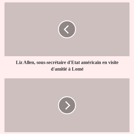
Liz
Allen,
sous-
secrétaire
d'Etat
américain
en
visite
d'amitié
à
Liz Allen, sous-secrétaire d'Etat américain en visite
Lomé
d'amitié à Lomé
UEMOA:
Mohamed
Bazoum
désigné
président
en
exercice