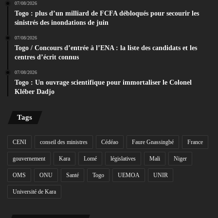
07/08/2026
Togo : plus d’un milliard de FCFA débloqués pour secourir les
sinistrés des inondations de juin
07/08/2026
Togo / Concours d’entrée à l’ENA : la liste des candidats et les
centres d’écrit connus
07/08/2026
Togo : Un ouvrage scientifique pour immortaliser le Colonel
Kléber Dadjo
Tags
CENI
conseil des ministres
Cédéao
Faure Gnassingbé
France
gouvernement
Kara
Lomé
législatives
Mali
Niger
OMS
ONU
Santé
Togo
UEMOA
UNIR
Université de Kara