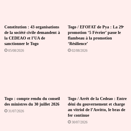
de
l'éducation
Constitution : 43 organisations
Togo / EFOFAT de Pya : La 29ᵉ
de la société civile demandent à
promotion ‘5 Février’ passe le
la CEDEAO et l’UA de
flambeau à la promotion
sanctionner le Togo
‘Résilience’
05/08/2026
02/08/2026
Togo : compte rendu du conseil
Togo / Arrêt de la Cedeao : Entre
des ministres du 30 juillet 2026
déni du gouvernement et charge
au vitriol de l’Asvitto, le bras de
31/07/2026
fer continue
30/07/2026