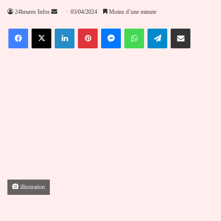
Envoyer
24heures Infos
03/04/2024
Moins d’une minute
un
Facebook
X
Linkedin
Pinterest
Messenger
WhatsApp
Telegram
Partager par email
courriel
illustration