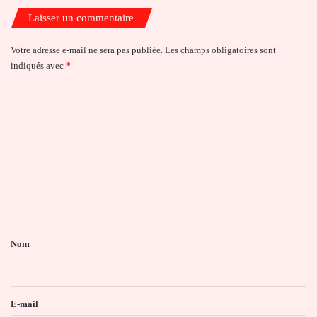
Laisser un commentaire
Votre adresse e-mail ne sera pas publiée.
Les champs obligatoires sont
indiqués avec
*
C
o
m
m
e
n
t
a
Nom
i
r
e
E-mail