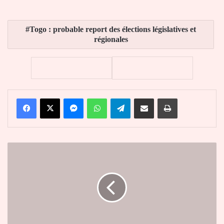
Togo : probable report des élections législatives et
régionales
Facebook
X
Messenger
WhatsApp
Telegram
Partager par email
Imprimer
Togo-
Report
des
législatives
:
Fabre
voit
une