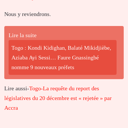
Nous y reviendrons.
Lire la suite
Togo : Kondi Kidighan, Balaté Mikidjièbe,
Aziaba Ayi Sessi… Faure Gnassingbé
nomme 9 nouveaux préfets
Lire aussi-
Togo-La requête du report des
législatives du 20 décembre est « rejetée » par
Accra