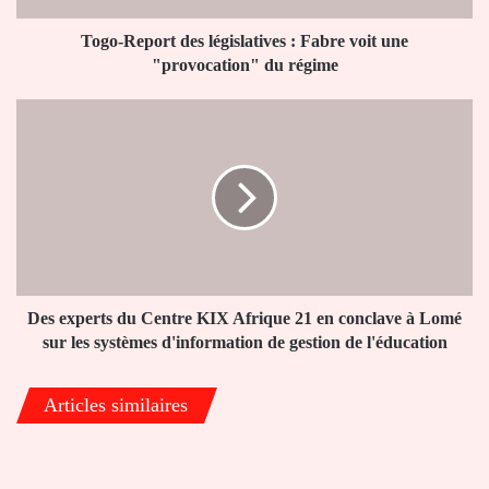
"provocation"
du
Togo-Report des législatives : Fabre voit une
régime
"provocation" du régime
Des
experts
du
Centre
KIX
Afrique
21
en
conclave
à
Des experts du Centre KIX Afrique 21 en conclave à Lomé
Lomé
sur les systèmes d'information de gestion de l'éducation
sur
les
Articles similaires
systèmes
d'information
de
gestion