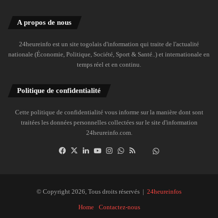
A propos de nous
24heureinfo est un site togolais d'information qui traite de l'actualité
nationale (Économie, Politique, Société, Sport & Santé..) et internationale en
temps réel et en continu.
Politique de confidentialité
Cette politique de confidentialité vous informe sur la manière dont sont
traitées les données personnelles collectées sur le site d'information
24heureinfo.com.
Facebook
X
Linkedin
YouTube
Instagram
WhatsApp
RSS
Dailymotion
Suivre
la
chaîne
24heureinfo
© Copyright 2026, Tous droits réservés |
24heureinfos
sur
Home
Contactez-nous
WhatsApp