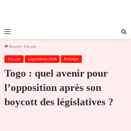
Menu
Re
Accueil
/
A la une
A la une
Législatives 2018
Politique
Togo : quel avenir pour
l’opposition après son
boycott des législatives ?