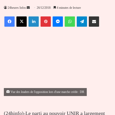
Envoyer
24heures Infos
26/12/2018
4 minutes de lecture
un
Facebook
X
Linkedin
Pinterest
Messenger
WhatsApp
Telegram
Partager par email
courriel
Vue des leaders de l'opposition lors d'une marche crédit : DR
(24hinfo)-Le parti au pouvoir UNIR a largement