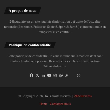
A propos de nous
24heureinfo est un site togolais d'information qui traite de l'actualité
nationale (Économie, Politique, Société, Sport & Santé..) et internationale en
temps réel et en continu.
Politique de confidentialité
Cette politique de confidentialité vous informe sur la manière dont sont
traitées les données personnelles collectées sur le site d'information
24heureinfo.com.
Facebook
X
Linkedin
YouTube
Instagram
WhatsApp
RSS
Dailymotion
Suivre
la
chaîne
24heureinfo
© Copyright 2026, Tous droits réservés |
24heureinfos
sur
Home
Contactez-nous
WhatsApp