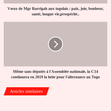
joie,
bonheur,
Vœux de Mgr Barrigah aux togolais : paix, joie, bonheur,
santé,
santé, longue vie,prospérité..
longue
vie,prospérité..
Même
sans
députés
à
l'Assemblée
nationale,
la
C14
continuera
en
Même sans députés à l'Assemblée nationale, la C14
2019
continuera en 2019 la lutte pour l'alternance au Togo
la
lutte
Articles similaires
pour
l'alternance
au
Togo