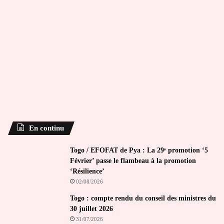
En continu
Togo / EFOFAT de Pya : La 29ᵉ promotion ‘5
Février’ passe le flambeau à la promotion
‘Résilience’
02/08/2026
Togo : compte rendu du conseil des ministres du
30 juillet 2026
31/07/2026