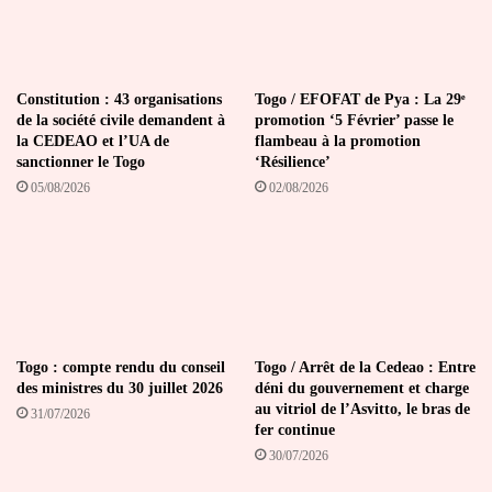
Constitution : 43 organisations
Togo / EFOFAT de Pya : La 29ᵉ
de la société civile demandent à
promotion ‘5 Février’ passe le
la CEDEAO et l’UA de
flambeau à la promotion
sanctionner le Togo
‘Résilience’
05/08/2026
02/08/2026
Togo : compte rendu du conseil
Togo / Arrêt de la Cedeao : Entre
des ministres du 30 juillet 2026
déni du gouvernement et charge
au vitriol de l’Asvitto, le bras de
31/07/2026
fer continue
30/07/2026