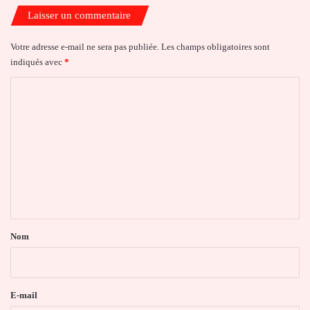
Laisser un commentaire
Votre adresse e-mail ne sera pas publiée.
Les champs obligatoires sont
indiqués avec
*
C
o
m
m
e
n
t
a
Nom
i
r
e
E-mail