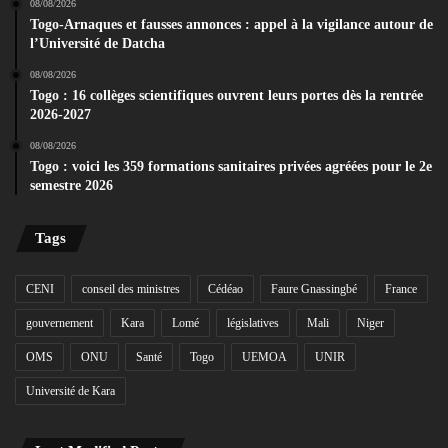
08/08/2026
Togo-Arnaques et fausses annonces : appel à la vigilance autour de
l’Université de Datcha
08/08/2026
Togo : 16 collèges scientifiques ouvrent leurs portes dès la rentrée
2026-2027
08/08/2026
Togo : voici les 359 formations sanitaires privées agréées pour le 2e
semestre 2026
Tags
CENI
conseil des ministres
Cédéao
Faure Gnassingbé
France
gouvernement
Kara
Lomé
législatives
Mali
Niger
OMS
ONU
Santé
Togo
UEMOA
UNIR
Université de Kara