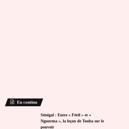
En continu
Sénégal : Entre « Fëtël » et «
Nguurma », la leçon de Touba sur le
pouvoir