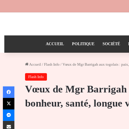
ACCUEIL
POLITIQUE
SOCIÉTÉ
Accueil
/
Flash Info
/
Vœux de Mgr Barrigah aux togolais : paix, j
Flash Info
Vœux de Mgr Barrigah au
Facebook
X
bonheur, santé, longue v
Messenger
Partager par email