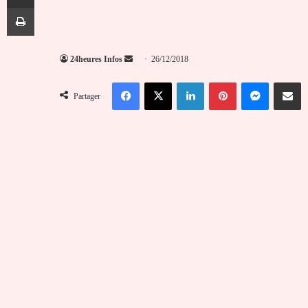
Imprimer
Envoyer
24heures Infos
26/12/2018
un
Facebook
X
Linkedin
Pinterest
Messenger
Partag
courriel
Partager