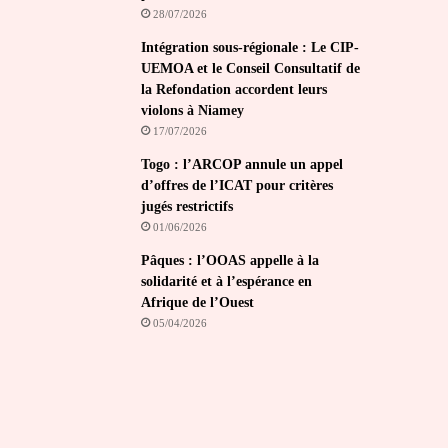
28/07/2026
Intégration sous-régionale : Le CIP-
UEMOA et le Conseil Consultatif de
la Refondation accordent leurs
violons à Niamey
17/07/2026
Togo : l’ARCOP annule un appel
d’offres de l’ICAT pour critères
jugés restrictifs
01/06/2026
Pâques : l’OOAS appelle à la
solidarité et à l’espérance en
Afrique de l’Ouest
05/04/2026