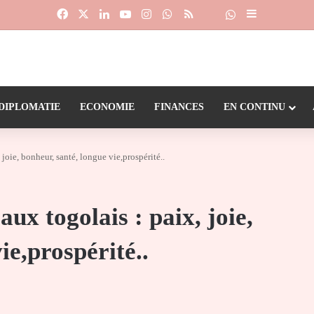
Facebook
X
Linkedin
YouTube
Instagram
WhatsApp
RSS
Suivre la chaîne
Dailymotion
Sidebar (barr
DIPLOMATIE
ECONOMIE
FINANCES
EN CONTINU
oie, bonheur, santé, longue vie,prospérité..
x togolais : paix, joie,
ie,prospérité..