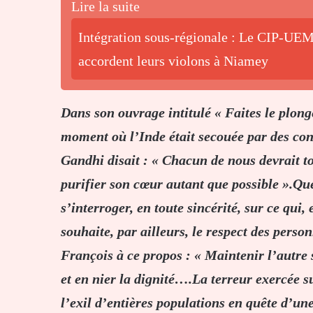
Lire la suite
Intégration sous-régionale : Le CIP-UEM
accordent leurs violons à Niamey
Dans son ouvrage intitulé « Faites le plong
moment où l’Inde était secouée par des co
Gandhi disait : « Chacun de nous devrait to
purifier son cœur autant que possible ».Q
s’interroger, en toute sincérité, sur ce qui,
souhaite, par ailleurs, le respect des perso
François à ce propos : « Maintenir l’autre s
et en nier la dignité….La terreur exercée s
l’exil d’entières populations en quête d’u