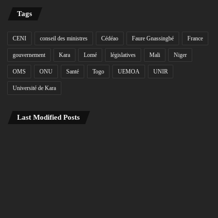
Tags
CENI
conseil des ministres
Cédéao
Faure Gnassingbé
France
gouvernement
Kara
Lomé
législatives
Mali
Niger
OMS
ONU
Santé
Togo
UEMOA
UNIR
Université de Kara
Last Modified Posts