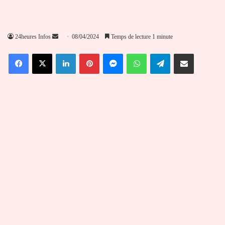
Envoyer
24heures Infos
08/04/2024
Temps de lecture 1 minute
un
Facebook
X
Linkedin
Pinterest
Messenger
WhatsApp
Telegram
Partager par email
courriel