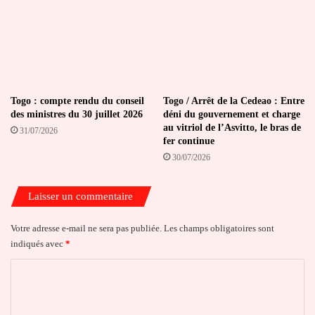
Togo : compte rendu du conseil
Togo / Arrêt de la Cedeao : Entre
des ministres du 30 juillet 2026
déni du gouvernement et charge
au vitriol de l’Asvitto, le bras de
31/07/2026
fer continue
30/07/2026
Laisser un commentaire
Votre adresse e-mail ne sera pas publiée.
Les champs obligatoires sont
indiqués avec
*
C
o
m