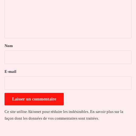
m
e
n
t
a
Nom
i
r
e
E-mail
*
Ce site utilise Akismet pour réduire les indésirables.
En savoir plus sur la
façon dont les données de vos commentaires sont traitées
.