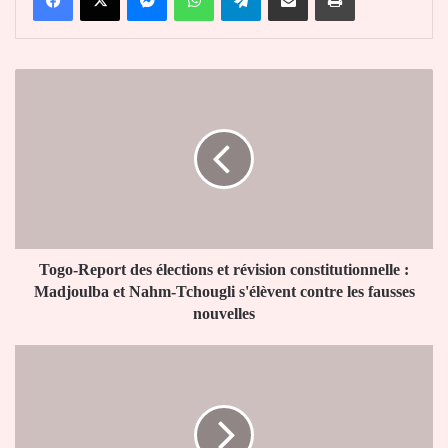
Togo-
Report
des
élections
et
révision
constitutionnelle
:
Madjoulba
et
Togo-Report des élections et révision constitutionnelle :
Nahm-
Madjoulba et Nahm-Tchougli s'élèvent contre les fausses
Tchougli
nouvelles
s'élèvent
contre
Togo
les
:
fausses
L’ONG
nouvelles
allemande
“Lächeln