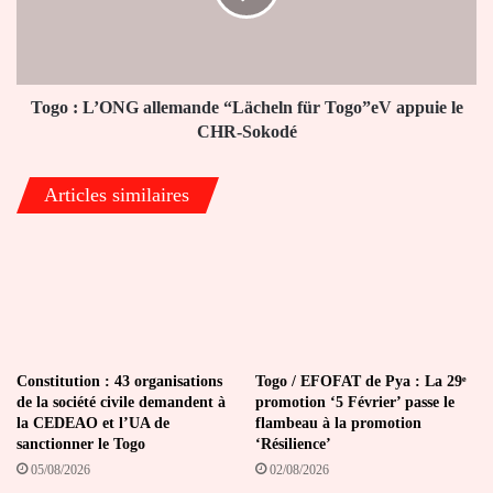
für
Togo”eV
appuie
le
CHR-
Togo : L’ONG allemande “Lächeln für Togo”eV appuie le
Sokodé
CHR-Sokodé
Articles similaires
Constitution : 43 organisations
Togo / EFOFAT de Pya : La 29ᵉ
de la société civile demandent à
promotion ‘5 Février’ passe le
la CEDEAO et l’UA de
flambeau à la promotion
sanctionner le Togo
‘Résilience’
05/08/2026
02/08/2026