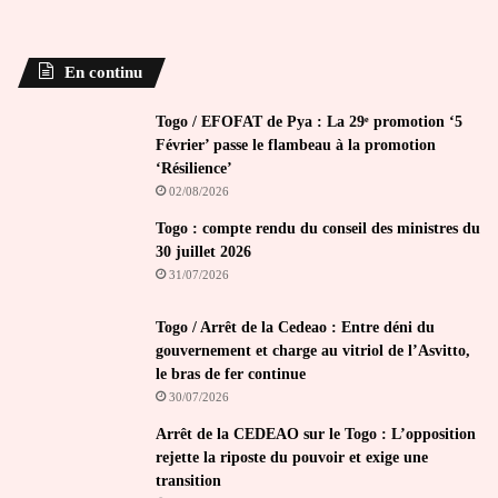
En continu
Togo / EFOFAT de Pya : La 29ᵉ promotion ‘5
Février’ passe le flambeau à la promotion
‘Résilience’
02/08/2026
Togo : compte rendu du conseil des ministres du
30 juillet 2026
31/07/2026
Togo / Arrêt de la Cedeao : Entre déni du
gouvernement et charge au vitriol de l’Asvitto,
le bras de fer continue
30/07/2026
Arrêt de la CEDEAO sur le Togo : L’opposition
rejette la riposte du pouvoir et exige une
transition