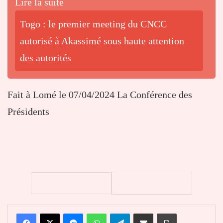
Lire la suite
Togo : le premier meeting du CNCC
autorisé à Akassimé sous haute attention
des autorités
Fait à Lomé le 07/04/2024 La Conférence des
Présidents
Facebook
X
Messenger
WhatsApp
Telegram
Partager par email
Imprimer