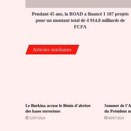
1
107
projets
Pendant 45 ans, la BOAD a financé 1 107 projets
pour
pour un montant total de 4 914.8 milliards de
un
FCFA
montant
total
de
Articles similaires
4
914.8
milliards
de
FCFA
Le Burkina accuse le Bénin d’abriter
Sommet de l’A
des bases terroristes
du Président m
12/07/2024
06/07/2024