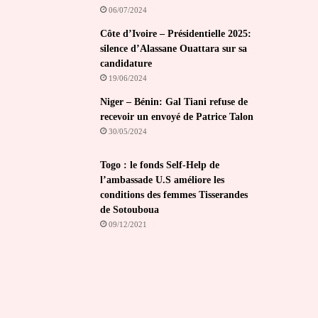
06/07/2024
Côte d’Ivoire – Présidentielle 2025:
silence d’Alassane Ouattara sur sa
candidature
19/06/2024
Niger – Bénin: Gal Tiani refuse de
recevoir un envoyé de Patrice Talon
30/05/2024
Togo : le fonds Self-Help de
l’ambassade U.S améliore les
conditions des femmes Tisserandes
de Sotouboua
09/12/2021