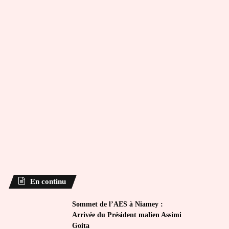
En continu
Sommet de l’AES à Niamey :
Arrivée du Président malien Assimi
Goita