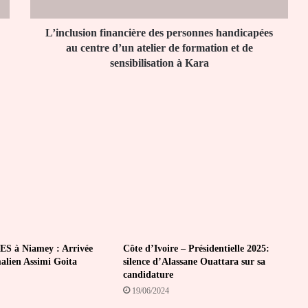
d’un
atelier
de
L’inclusion financière des personnes handicapées
formation
au centre d’un atelier de formation et de
et
sensibilisation à Kara
de
sensibilisation
à
Kara
ES à Niamey : Arrivée
Côte d’Ivoire – Présidentielle 2025:
alien Assimi Goita
silence d’Alassane Ouattara sur sa
candidature
19/06/2024