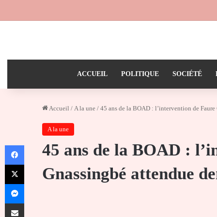
ACCUEIL
POLITIQUE
SOCIÉTÉ
Accueil
/
A la une
/
45 ans de la BOAD : l’intervention de Faur
A la une
45 ans de la BOAD : l’i
Facebook
X
Gnassingbé attendue de
Messenger
Partager par email