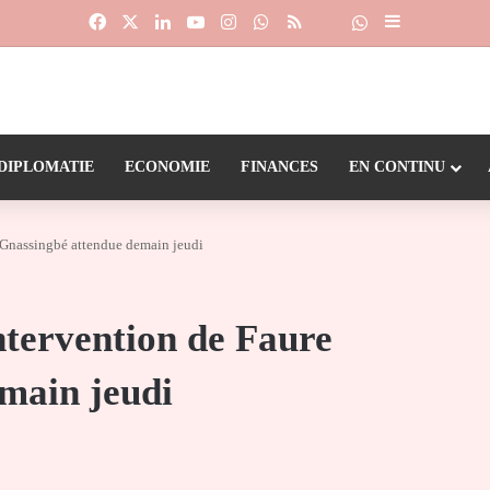
Facebook
X
Linkedin
YouTube
Instagram
WhatsApp
RSS
Suivre la chaîne
Dailymotion
Sidebar (barr
DIPLOMATIE
ECONOMIE
FINANCES
EN CONTINU
e Gnassingbé attendue demain jeudi
ntervention de Faure
main jeudi