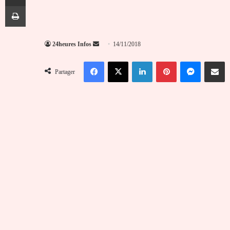
Imprimer
Envoyer
24heures Infos
14/11/2018
un
Facebook
X
Linkedin
Pinterest
Messenger
Partag
courriel
Partager