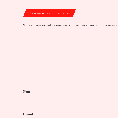
Laisser un commentaire
Votre adresse e-mail ne sera pas publiée.
Les champs obligatoires s
C
o
m
m
e
n
t
a
Nom
i
r
e
E-mail