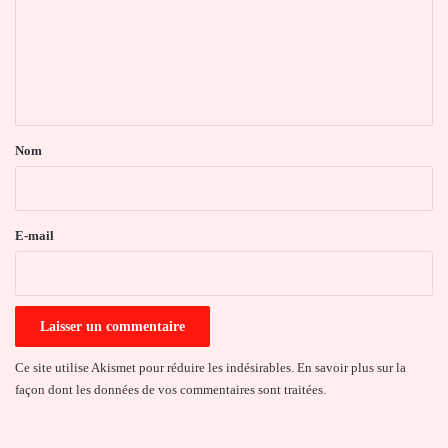
m
e
n
t
a
Nom
i
r
e
E-mail
*
Ce site utilise Akismet pour réduire les indésirables.
En savoir plus sur la
façon dont les données de vos commentaires sont traitées
.