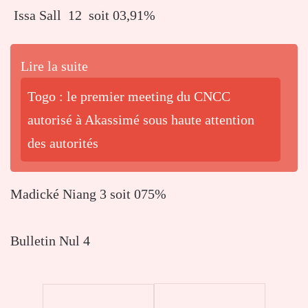
Issa Sall 12 soit 03,91%
Lire la suite
Togo : le premier meeting du CNCC
autorisé à Akassimé sous haute attention
des autorités
Madické Niang 3 soit 075%
Bulletin Nul 4