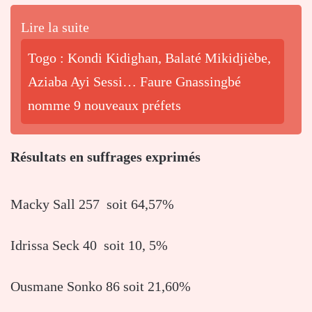
Lire la suite
Togo : Kondi Kidighan, Balaté Mikidjièbe,
Aziaba Ayi Sessi… Faure Gnassingbé
nomme 9 nouveaux préfets
Résultats en suffrages exprimés
Macky Sall 257 soit 64,57%
Idrissa Seck 40 soit 10, 5%
Ousmane Sonko 86 soit 21,60%