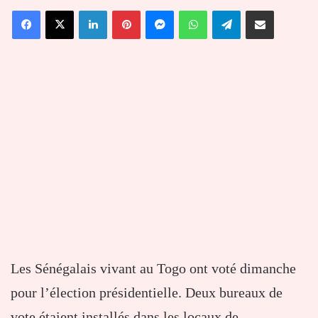
un
Facebook
X
Linkedin
Pinterest
Messenger
WhatsApp
Telegram
Partager par email
courriel
Les Sénégalais vivant au Togo ont voté dimanche
pour l’élection présidentielle. Deux bureaux de
vote étaient installés dans les locaux de