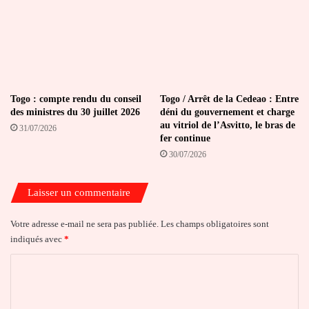
Togo : compte rendu du conseil
Togo / Arrêt de la Cedeao : Entre
des ministres du 30 juillet 2026
déni du gouvernement et charge
au vitriol de l’Asvitto, le bras de
31/07/2026
fer continue
30/07/2026
Laisser un commentaire
Votre adresse e-mail ne sera pas publiée.
Les champs obligatoires sont
indiqués avec
*
C
o
m