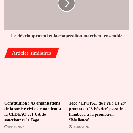
coopération
marchent
ensemble
Le développement et la coopération marchent ensemble
Articles similaires
Constitution : 43 organisations
Togo / EFOFAT de Pya : La 29ᵉ
de la société civile demandent à
promotion ‘5 Février’ passe le
la CEDEAO et l’UA de
flambeau à la promotion
sanctionner le Togo
‘Résilience’
05/08/2026
02/08/2026