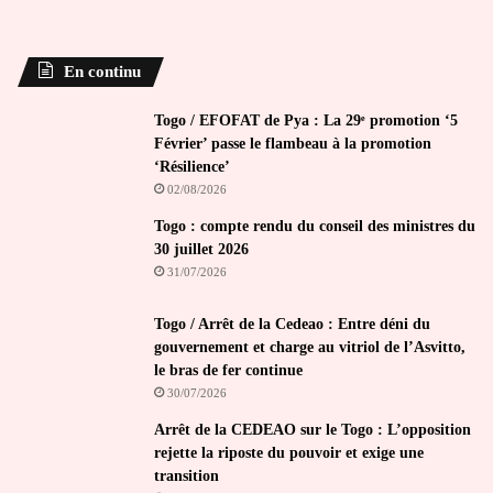
En continu
Togo / EFOFAT de Pya : La 29ᵉ promotion ‘5
Février’ passe le flambeau à la promotion
‘Résilience’
02/08/2026
Togo : compte rendu du conseil des ministres du
30 juillet 2026
31/07/2026
Togo / Arrêt de la Cedeao : Entre déni du
gouvernement et charge au vitriol de l’Asvitto,
le bras de fer continue
30/07/2026
Arrêt de la CEDEAO sur le Togo : L’opposition
rejette la riposte du pouvoir et exige une
transition