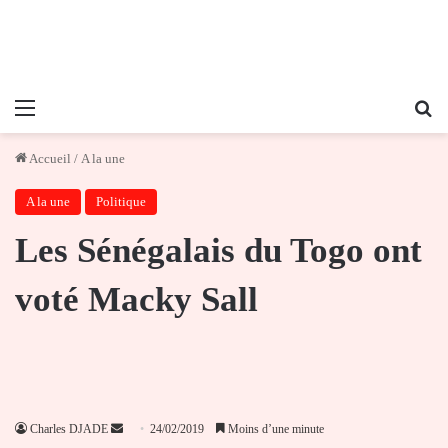
Menu
Re
Accueil
/
A la une
A la une
Politique
Les Sénégalais du Togo ont
voté Macky Sall
Envoyer
Charles DJADE
24/02/2019
Moins d’une minute