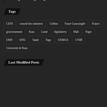
Tags
CENI
conseil des ministres
Cédéao
Faure Gnassingbé
France
gouvernement
Kara
Lomé
législatives
Mali
Niger
OMS
ONU
Santé
Togo
UEMOA
UNIR
Université de Kara
Last Modified Posts