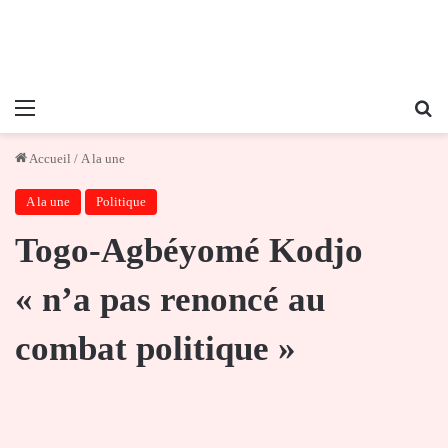
Menu
Re
Accueil
/
A la une
A la une
Politique
Togo-Agbéyomé Kodjo
« n’a pas renoncé au
combat politique »