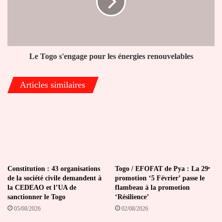
les
énergies
renouvelables
Le Togo s'engage pour les énergies renouvelables
Articles similaires
Constitution : 43 organisations
Togo / EFOFAT de Pya : La 29ᵉ
de la société civile demandent à
promotion ‘5 Février’ passe le
la CEDEAO et l’UA de
flambeau à la promotion
sanctionner le Togo
‘Résilience’
05/08/2026
02/08/2026