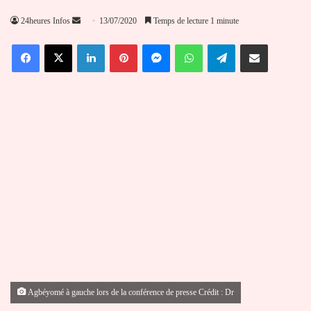
Envoyer
24heures Infos
13/07/2020
Temps de lecture 1 minute
un
Facebook
X
Linkedin
Pinterest
Messenger
WhatsApp
Telegram
Partager par email
courriel
Agbéyomé à gauche lors de la conférence de presse Crédit : Dr