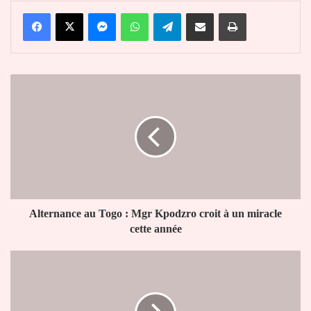
Facebook
X
Messenger
WhatsApp
Telegram
Partager par email
Imprimer
Alternance
au
Togo
:
Mgr
Kpodzro
croit
à
un
miracle
Alternance au Togo : Mgr Kpodzro croit à un miracle
cette
cette année
année
Le
Togo
s'engage
pour