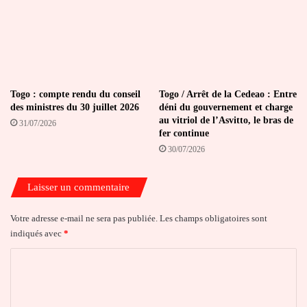
Togo : compte rendu du conseil
Togo / Arrêt de la Cedeao : Entre
des ministres du 30 juillet 2026
déni du gouvernement et charge
au vitriol de l’Asvitto, le bras de
31/07/2026
fer continue
30/07/2026
Laisser un commentaire
Votre adresse e-mail ne sera pas publiée.
Les champs obligatoires sont
indiqués avec
*
C
o
m