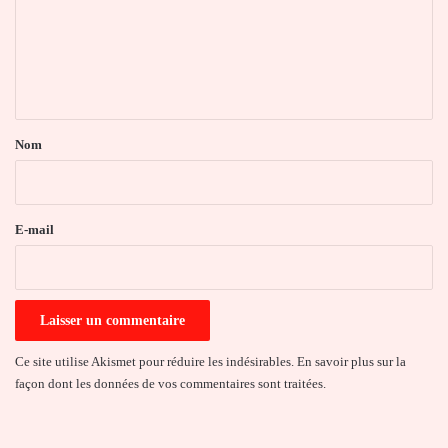
m
e
n
t
a
Nom
i
r
e
E-mail
*
Ce site utilise Akismet pour réduire les indésirables.
En savoir plus sur la
façon dont les données de vos commentaires sont traitées
.