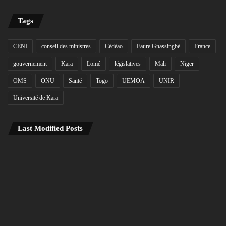
Tags
CENI
conseil des ministres
Cédéao
Faure Gnassingbé
France
gouvernement
Kara
Lomé
législatives
Mali
Niger
OMS
ONU
Santé
Togo
UEMOA
UNIR
Université de Kara
Last Modified Posts