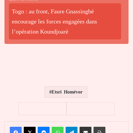
Togo : au front, Faure Gnassingbé
encourage les forces engagées dans
l’opération Koundjoaré
Etsri Homévor
Facebook
X
Messenger
WhatsApp
Telegram
Partager par email
Imprimer