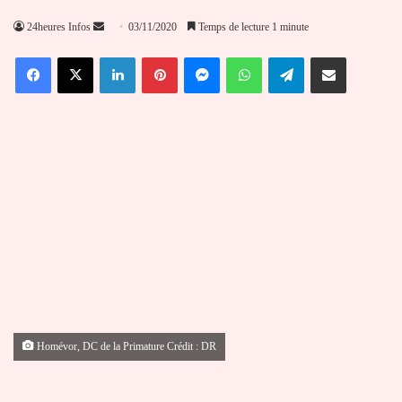
Envoyer
24heures Infos
03/11/2020
Temps de lecture 1 minute
un
Facebook
X
Linkedin
Pinterest
Messenger
WhatsApp
Telegram
Partager par email
courriel
Homévor, DC de la Primature Crédit : DR