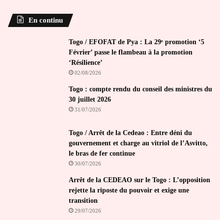
En continu
Togo / EFOFAT de Pya : La 29ᵉ promotion ‘5
Février’ passe le flambeau à la promotion
‘Résilience’
02/08/2026
Togo : compte rendu du conseil des ministres du
30 juillet 2026
31/07/2026
Togo / Arrêt de la Cedeao : Entre déni du
gouvernement et charge au vitriol de l’Asvitto,
le bras de fer continue
30/07/2026
Arrêt de la CEDEAO sur le Togo : L’opposition
rejette la riposte du pouvoir et exige une
transition
29/07/2026