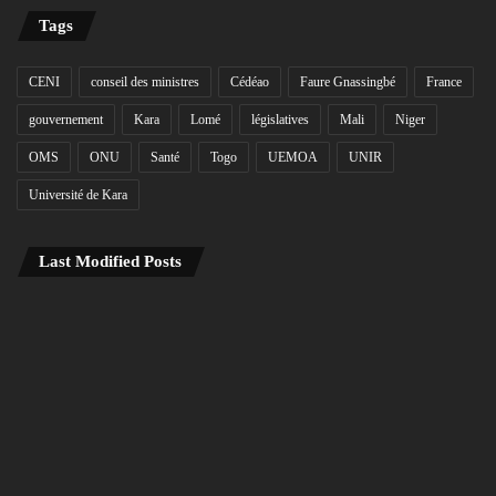
Tags
CENI
conseil des ministres
Cédéao
Faure Gnassingbé
France
gouvernement
Kara
Lomé
législatives
Mali
Niger
OMS
ONU
Santé
Togo
UEMOA
UNIR
Université de Kara
Last Modified Posts