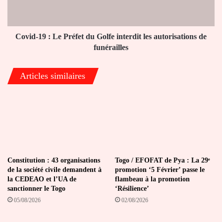
Golfe
interdit
les
autorisations
Covid-19 : Le Préfet du Golfe interdit les autorisations de
de
funérailles
funérailles
Articles similaires
Constitution : 43 organisations
Togo / EFOFAT de Pya : La 29ᵉ
de la société civile demandent à
promotion ‘5 Février’ passe le
la CEDEAO et l’UA de
flambeau à la promotion
sanctionner le Togo
‘Résilience’
05/08/2026
02/08/2026