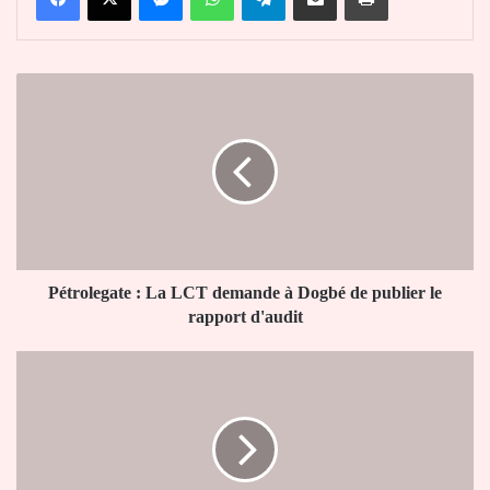
Pétrolegate
:
La
LCT
demande
à
Dogbé
de
publier
le
Pétrolegate : La LCT demande à Dogbé de publier le
rapport
rapport d'audit
d'audit
Covid-
19
:
Le
Préfet
du