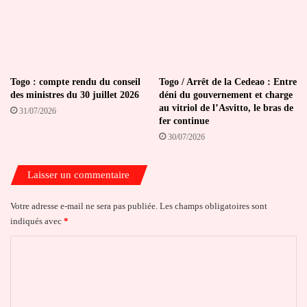
Togo : compte rendu du conseil
Togo / Arrêt de la Cedeao : Entre
des ministres du 30 juillet 2026
déni du gouvernement et charge
au vitriol de l’Asvitto, le bras de
31/07/2026
fer continue
30/07/2026
Laisser un commentaire
Votre adresse e-mail ne sera pas publiée.
Les champs obligatoires sont
indiqués avec
*
C
o
m