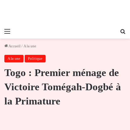
Menu
Re
Accueil
/
A la une
A la une
Politique
Togo : Premier ménage de
Victoire Tomégah-Dogbé à
la Primature