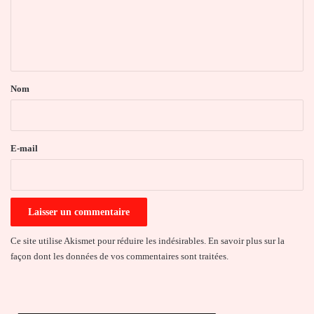
m
e
n
t
a
Nom
i
r
e
E-mail
*
Ce site utilise Akismet pour réduire les indésirables.
En savoir plus sur la
façon dont les données de vos commentaires sont traitées
.