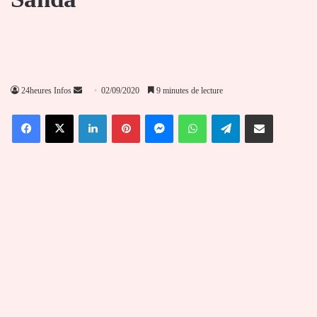
Envoyer
24heures Infos
02/09/2020
9 minutes de lecture
un
Facebook
X
Linkedin
Pinterest
Messenger
WhatsApp
Telegram
Partager par email
courriel