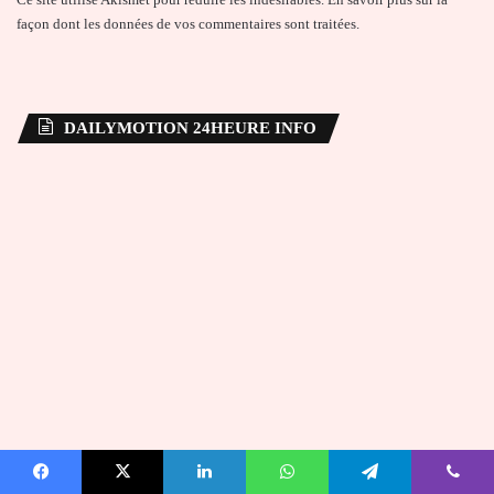
façon dont les données de vos commentaires sont traitées
.
DAILYMOTION 24HEURE INFO
Facebook
X
Linkedin
WhatsApp
Telegram
Viber