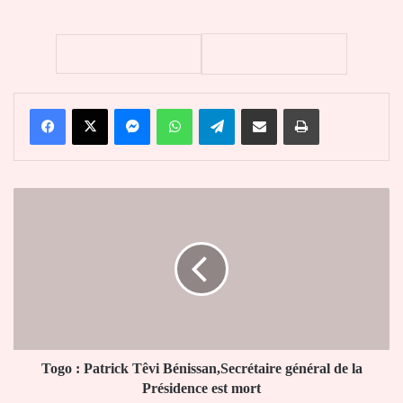
Facebook
X
Messenger
WhatsApp
Telegram
Partager par email
Imprimer
Togo
:
Patrick
Têvi
Bénissan,Secrétaire
général
de
la
Présidence
est
Togo : Patrick Têvi Bénissan,Secrétaire général de la
mort
Présidence est mort