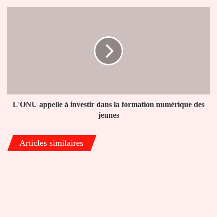
L'ONU
appelle
à
investir
dans
la
formation
numérique
des
jeunes
L'ONU appelle à investir dans la formation numérique des
jeunes
Articles similaires