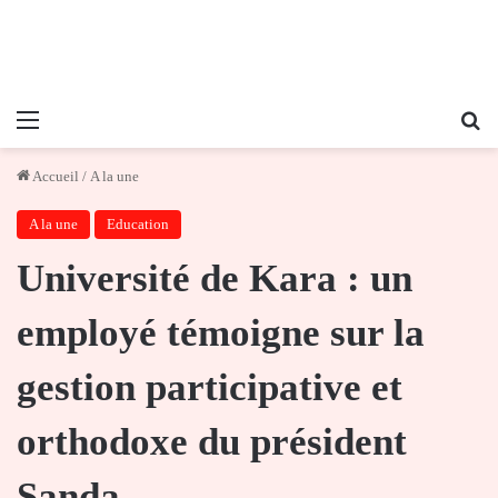
Menu
Re
Accueil
/
A la une
A la une
Education
Université de Kara : un
employé témoigne sur la
gestion participative et
orthodoxe du président
Sanda