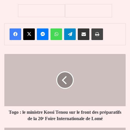
Facebook
X
Messenger
WhatsApp
Telegram
Partager par email
Imprimer
Togo
:
le
ministre
Kossi
Tenou
sur
le
front
des
Togo : le ministre Kossi Tenou sur le front des préparatifs
préparatifs
de la 20ᵉ Foire Internationale de Lomé
de
la