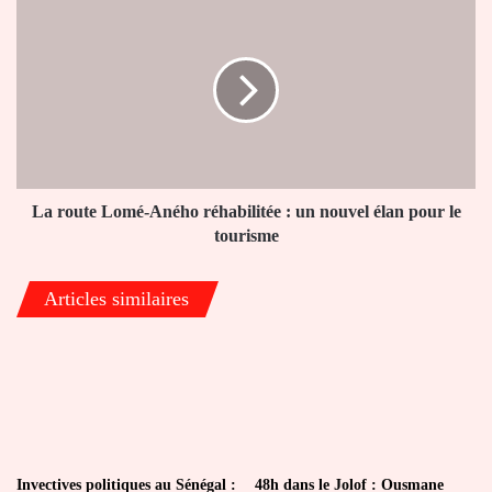
La
20ᵉ
route
Foire
Lomé-
Internationale
Aného
de
réhabilitée
Lomé
:
un
nouvel
élan
pour
La route Lomé-Aného réhabilitée : un nouvel élan pour le
le
tourisme
tourisme
Articles similaires
Invectives politiques au Sénégal :
48h dans le Jolof : Ousmane