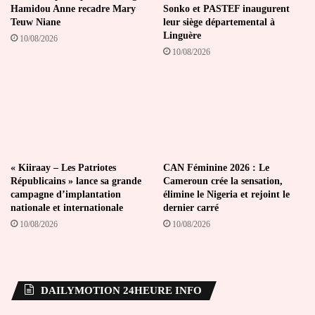
Hamidou Anne recadre Mary
Sonko et PASTEF inaugurent
Teuw Niane
leur siège départemental à
Linguère
10/08/2026
10/08/2026
« Kiiraay – Les Patriotes
CAN Féminine 2026 : Le
Républicains » lance sa grande
Cameroun crée la sensation,
campagne d’implantation
élimine le Nigeria et rejoint le
nationale et internationale
dernier carré
10/08/2026
10/08/2026
DAILYMOTION 24HEURE INFO