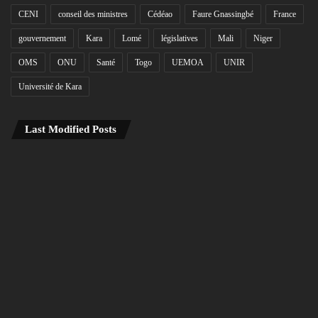
CENI
conseil des ministres
Cédéao
Faure Gnassingbé
France
gouvernement
Kara
Lomé
législatives
Mali
Niger
OMS
ONU
Santé
Togo
UEMOA
UNIR
Université de Kara
Last Modified Posts