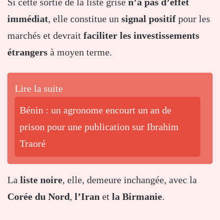
Si cette sortie de la liste grise
n’a pas d’effet
immédiat
, elle constitue un
signal positif
pour les
marchés et devrait
faciliter les investissements
étrangers
à moyen terme.
Lire la suite
Bénin : un agronome encourt un an de
prison pour une publication sur Ibrahim
Traoré
La
liste noire
, elle, demeure inchangée, avec la
Corée du Nord
,
l’Iran
et
la Birmanie
.