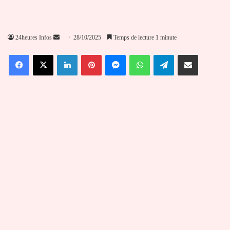
Envoyer
24heures Infos
28/10/2025
Temps de lecture 1 minute
un
Facebook
X
Linkedin
Pinterest
Messenger
WhatsApp
Telegram
Partager par email
courriel