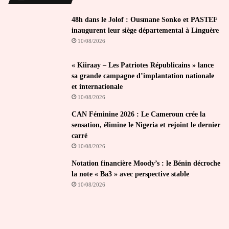
48h dans le Jolof : Ousmane Sonko et PASTEF
inaugurent leur siège départemental à Linguère
10/08/2026
« Kiiraay – Les Patriotes Républicains » lance
sa grande campagne d’implantation nationale
et internationale
10/08/2026
CAN Féminine 2026 : Le Cameroun crée la
sensation, élimine le Nigeria et rejoint le dernier
carré
10/08/2026
Notation financière Moody’s : le Bénin décroche
la note « Ba3 » avec perspective stable
10/08/2026