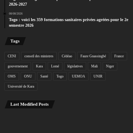
2026-2027
08/08/2026
Togo : voici les 359 formations sanitaires privées agréées pour le 2e
semestre 2026
Tags
CENI
conseil des ministres
Cédéao
Faure Gnassingbé
France
gouvernement
Kara
Lomé
législatives
Mali
Niger
OMS
ONU
Santé
Togo
UEMOA
UNIR
Université de Kara
Last Modified Posts