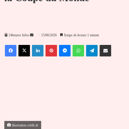
Envoyer
24heures Infos
15/06/2026
Temps de lecture 1 minute
un
Facebook
X
Linkedin
Pinterest
Messenger
WhatsApp
Telegram
Partager par email
courriel
illustration crédit dr