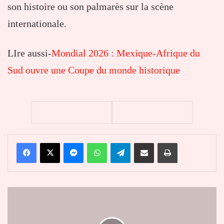
son histoire ou son palmarès sur la scène
internationale.
LIre aussi-
Mondial 2026 : Mexique-Afrique du
Sud ouvre une Coupe du monde historique
Facebook
X
Messenger
WhatsApp
Telegram
Partager par email
Imprimer
Togo-
Rwanda
:
Paul