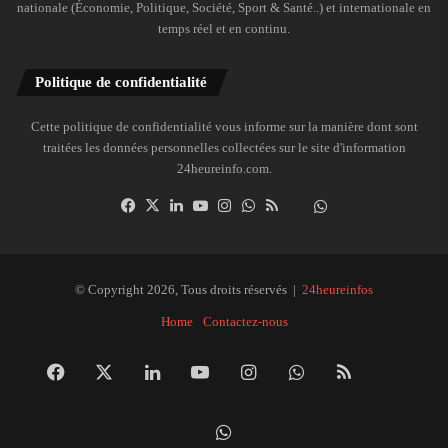
nationale (Économie, Politique, Société, Sport & Santé..) et internationale en
temps réel et en continu.
Politique de confidentialité
Cette politique de confidentialité vous informe sur la manière dont sont
traitées les données personnelles collectées sur le site d'information
24heureinfo.com.
Facebook
X
Linkedin
YouTube
Instagram
WhatsApp
RSS
Dailymotion
Suivre
la
chaîne
24heureinfo
© Copyright 2026, Tous droits réservés |
24heureinfos
sur
Home
Contactez-nous
WhatsApp
Facebook
X
Linkedin
YouTube
Instagram
WhatsApp
RSS
Dai
Suivre