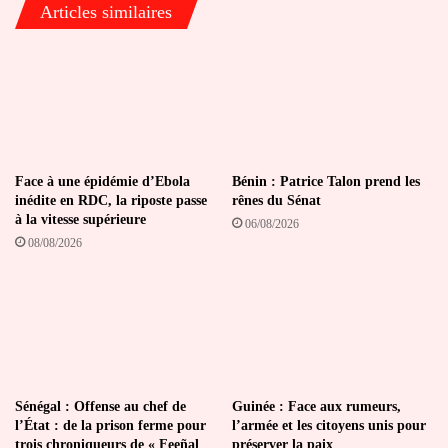
Articles similaires
exclusion
de
Diomaye
Faye
Face à une épidémie d’Ebola
Bénin : Patrice Talon prend les
inédite en RDC, la riposte passe
rênes du Sénat
à la vitesse supérieure
06/08/2026
08/08/2026
Sénégal : Offense au chef de
Guinée : Face aux rumeurs,
l’État : de la prison ferme pour
l’armée et les citoyens unis pour
trois chroniqueurs de « Feeñal
préserver la paix