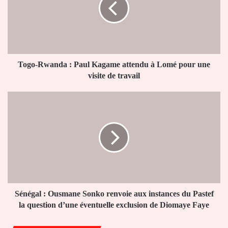
Kagame
attendu
à
Lomé
pour
une
Togo-Rwanda : Paul Kagame attendu à Lomé pour une
visite
visite de travail
de
travail
Sénégal
:
Ousmane
Sonko
renvoie
aux
instances
du
Pastef
la
Sénégal : Ousmane Sonko renvoie aux instances du Pastef
question
la question d’une éventuelle exclusion de Diomaye Faye
d’une
éventuelle