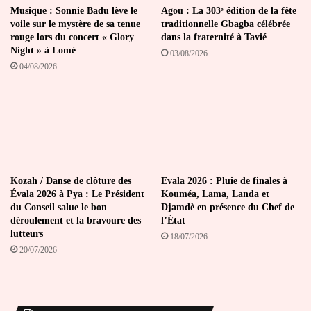
Musique : Sonnie Badu lève le
Agou : La 303ᵉ édition de la fête
voile sur le mystère de sa tenue
traditionnelle Gbagba célébrée
rouge lors du concert « Glory
dans la fraternité à Tavié
Night » à Lomé
03/08/2026
04/08/2026
Kozah / Danse de clôture des
Evala 2026 : Pluie de finales à
Évala 2026 à Pya : Le Président
Kouméa, Lama, Landa et
du Conseil salue le bon
Djamdè en présence du Chef de
déroulement et la bravoure des
l’État
lutteurs
18/07/2026
20/07/2026