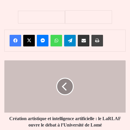
Facebook
X
Messenger
WhatsApp
Telegram
Partager par email
Imprimer
Création
artistique
et
intelligence
artificielle
:
le
LaRLAF
ouvre
le
Création artistique et intelligence artificielle : le LaRLAF
débat
ouvre le débat à l’Université de Lomé