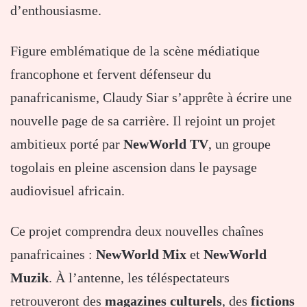
d’enthousiasme.
Figure
emblématique
de
la
scène
médiatique
francophone
et
fervent
défenseur
du
panafricanisme,
Claudy
Siar
s’apprête
à
écrire
une
nouvelle
page
de
sa
carrière.
Il
rejoint
un
projet
ambitieux
porté
par
NewWorld
TV
,
un
groupe
togolais
en
pleine
ascension
dans
le
paysage
audiovisuel
africain.
Ce
projet
comprendra
deux
nouvelles
chaînes
panafricaines :
NewWorld
Mix
et
NewWorld
Muzik
.
À
l’antenne,
les
téléspectateurs
retrouveront
des
magazines
culturels
,
des
fictions