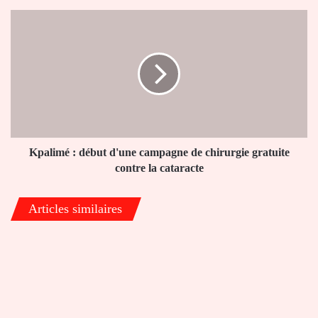
à
l’Université
Kpalimé
de
:
Lomé
début
d'une
campagne
de
chirurgie
gratuite
contre
la
Kpalimé : début d'une campagne de chirurgie gratuite
cataracte
contre la cataracte
Articles similaires