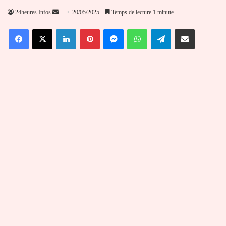
Envoyer
24heures Infos
20/05/2025
Temps de lecture 1 minute
un
Facebook
X
Linkedin
Pinterest
Messenger
WhatsApp
Telegram
Partager par email
courriel