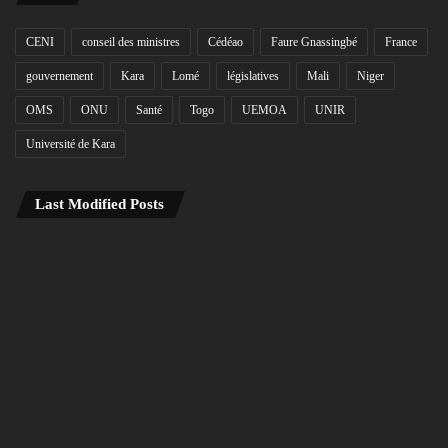
CENI
conseil des ministres
Cédéao
Faure Gnassingbé
France
gouvernement
Kara
Lomé
législatives
Mali
Niger
OMS
ONU
Santé
Togo
UEMOA
UNIR
Université de Kara
Last Modified Posts