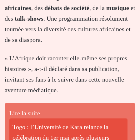
africaines
,
des
débats
de
société
,
de
la
musique
et
des
talk-
shows
.
Une
programmation
résolument
tournée
vers
la
diversité
des
cultures
africaines
et
de
sa
diaspora.
«
L’Afrique
doit
raconter
elle-
même
ses
propres
histoires »,
a-
t-
il
déclaré
dans
sa
publication,
invitant
ses
fans
à
le
suivre
dans
cette
nouvelle
aventure
médiatique.
Lire la suite
Togo : l’Université de Kara relance la
célébration du 1er mai après plusieurs