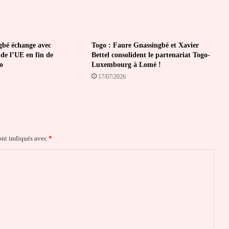
gbé échange avec
Togo : Faure Gnassingbé et Xavier
de l’UE en fin de
Bettel consolident le partenariat Togo-
o
Luxembourg à Lomé !
17/07/2026
ont indiqués avec
*