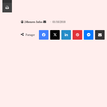
Imprimer
Envoyer
24heures Infos
01/10/2018
un
Facebook
X
Linkedin
Pinterest
Messenger
Partag
courriel
Partager