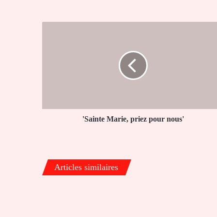
'Sainte
Marie,
priez
pour
nous'
'Sainte Marie, priez pour nous'
Articles similaires