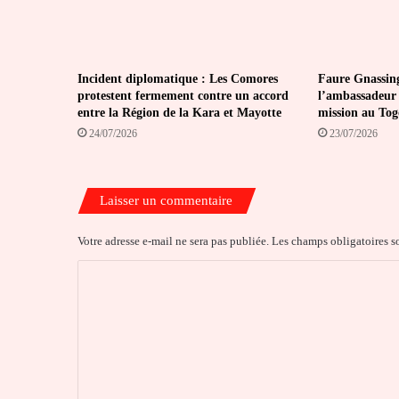
Incident diplomatique : Les Comores
Faure Gnassin
protestent fermement contre un accord
l’ambassadeur 
entre la Région de la Kara et Mayotte
mission au Tog
24/07/2026
23/07/2026
Laisser un commentaire
Votre adresse e-mail ne sera pas publiée.
Les champs obligatoires s
C
o
m
m
e