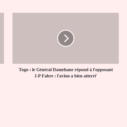
Togo
:
le
Général
Damehane
répond
à
l'opposant
J-
P
Togo : le Général Damehane répond à l'opposant
Fabre
J-P Fabre : l'avion a bien atterri'
:
l'avion
a
bien
atterri'