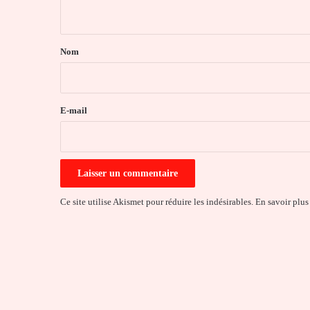
n
t
a
Nom
i
r
e
E-mail
*
Ce site utilise Akismet pour réduire les indésirables.
En savoir plus