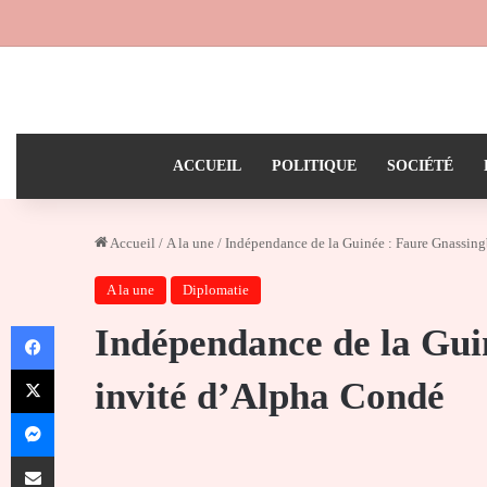
ACCUEIL
POLITIQUE
SOCIÉTÉ
Accueil
/
A la une
/
Indépendance de la Guinée : Faure Gnassin
A la une
Diplomatie
Facebook
Indépendance de la Gui
X
invité d’Alpha Condé
Messenger
Partager par email