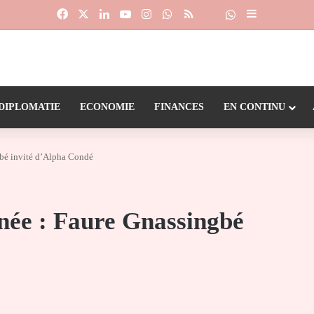
Facebook
X
Linkedin
YouTube
Instagram
WhatsApp
RSS
Suivre la chaîne
Dailymotion
Sidebar (barr
DIPLOMATIE
ECONOMIE
FINANCES
EN CONTINU
gbé invité d’Alpha Condé
née : Faure Gnassingbé