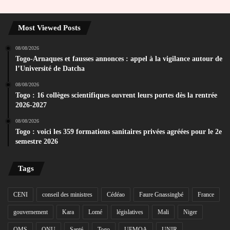
Most Viewed Posts
08/08/2026
Togo-Arnaques et fausses annonces : appel à la vigilance autour de
l’Université de Datcha
08/08/2026
Togo : 16 collèges scientifiques ouvrent leurs portes dès la rentrée
2026-2027
08/08/2026
Togo : voici les 359 formations sanitaires privées agréées pour le 2e
semestre 2026
Tags
CENI
conseil des ministres
Cédéao
Faure Gnassingbé
France
gouvernement
Kara
Lomé
législatives
Mali
Niger
OMS
ONU
Santé
Togo
UEMOA
UNIR