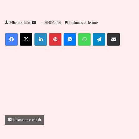
Envoyer
24heures Infos
26/05/2026
2 minutes de lecture
un
Facebook
X
Linkedin
Pinterest
Messenger
WhatsApp
Telegram
Partager par email
courriel
illustration crédit dr