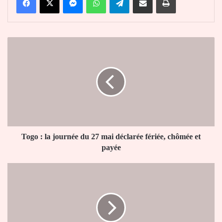
Togo
:
la
journée
du
27
mai
déclarée
fériée,
chômée
Togo : la journée du 27 mai déclarée fériée, chômée et
et
payée
payée
BAC1
2026
:
Mama
Omorou
veut