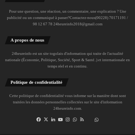
Pour une question, une réaction, un commentaire, une explication ? Une
publicité ou un communiqué à passer?Contactez-nous(00228) 70171191 /
98 12 67 78 24heureinfo2018@gmail.com
A propos de nous
24heureinfo est un site togolais d'information qui traite de l'actualité
nationale (Économie, Politique, Société, Sport & Santé..) et internationale en
temps réel et en continu.
Politique de confidentialité
Cette politique de confidentialité vous informe sur la manière dont sont
traitées les données personnelles collectées sur le site d'information
24heureinfo.com.
Facebook
X
Linkedin
YouTube
Instagram
WhatsApp
RSS
Dailymotion
Suivre
la
chaîne