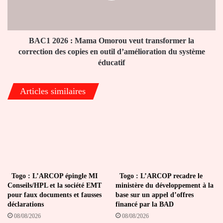
transformer
la
correction
des
BAC1 2026 : Mama Omorou veut transformer la
copies
correction des copies en outil d’amélioration du système
en
éducatif
outil
d’amélioration
Articles similaires
du
système
éducatif
Togo : L’ARCOP épingle MI
Togo : L’ARCOP recadre le
Conseils/HPL et la société EMT
ministère du développement à la
pour faux documents et fausses
base sur un appel d’offres
déclarations
financé par la BAD
08/08/2026
08/08/2026