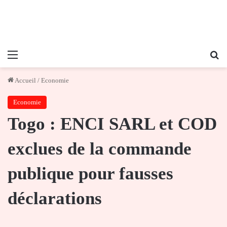
Menu
Re
Accueil
/
Economie
Economie
Togo : ENCI SARL et COD
exclues de la commande
publique pour fausses
déclarations