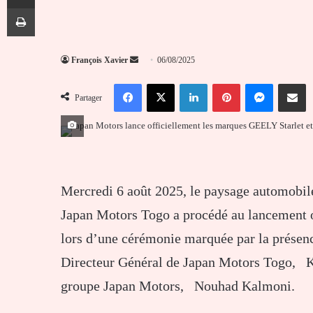
Imprimer
Envoyer
François Xavier
06/08/2025
un
Facebook
X
Linkedin
Pinterest
Messenger
Partag
courriel
Partager
Mercredi 6 août 2025, le paysage automobile
Japan Motors Togo a procédé au lancement o
lors d’une cérémonie marquée par la présence
Directeur Général de Japan Motors Togo, Kp
groupe Japan Motors, Nouhad Kalmoni.