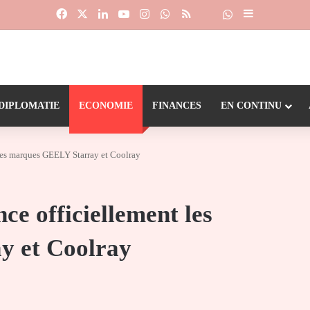
Facebook
X
Linkedin
YouTube
Instagram
WhatsApp
RSS
Suivre la chaîne
Dailymotion
Sidebar (barr
DIPLOMATIE
ECONOMIE
FINANCES
EN CONTINU
 les marques GEELY Starray et Coolray
ce officiellement les
y et Coolray