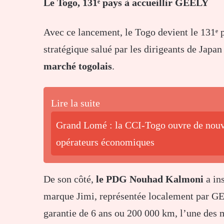
Le Togo, 131ᵉ pays à accueillir GEELY
Avec ce lancement, le Togo devient le 131ᵉ 
stratégique salué par les dirigeants de Jap
marché togolais
.
Lire la suite
Grand Lomé : la CCI-Togo ouvre de nouve
opérateurs économiques
De son côté,
le PDG Nouhad Kalmoni
a in
marque Jimi, représentée localement par GE
garantie de 6 ans ou 200 000 km, l’une des m