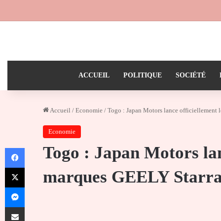
ACCUEIL
POLITIQUE
SOCIÉTÉ
Accueil
/
Economie
/
Togo : Japan Motors lance officiellement
Economie
Togo : Japan Motors lan
Facebook
X
marques GEELY Starra
Messenger
Partager par email