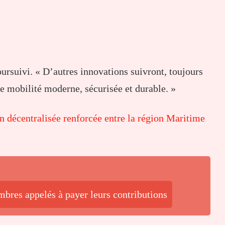
oursuivi. « D’autres innovations suivront, toujours
e mobilité moderne, sécurisée et durable. »
n décentralisée renforcée entre la région Maritime
res appelés à payer leurs contributions