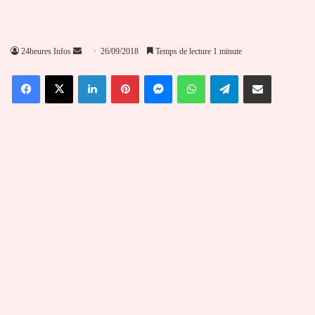
Envoyer
24heures Infos
26/09/2018
Temps de lecture 1 minute
un
Facebook
X
Linkedin
Pinterest
Messenger
WhatsApp
Telegram
Partager par email
courriel