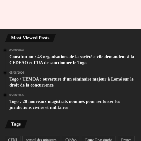
Most Viewed Posts
05/08/2026
Constitution : 43 organisations de la société civile demandent à la
CEDEAO et l’UA de sanctionner le Togo
05/08/2026
Togo / UEMOA : ouverture d’un séminaire majeur à Lomé sur le
droit de la concurrence
05/08/2026
Togo : 28 nouveaux magistrats nommés pour renforcer les
juridictions civiles et militaires
Tags
CENI
conseil des ministres
Cédéao
Faure Gnassingbé
France