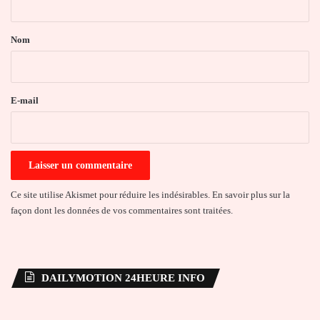
t
a
Nom
i
r
e
E-mail
*
Ce site utilise Akismet pour réduire les indésirables.
En savoir plus sur la
façon dont les données de vos commentaires sont traitées
.
DAILYMOTION 24HEURE INFO