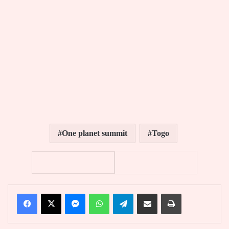
One planet summit
Togo
Facebook
X
Messenger
WhatsApp
Telegram
Partager par email
Imprimer