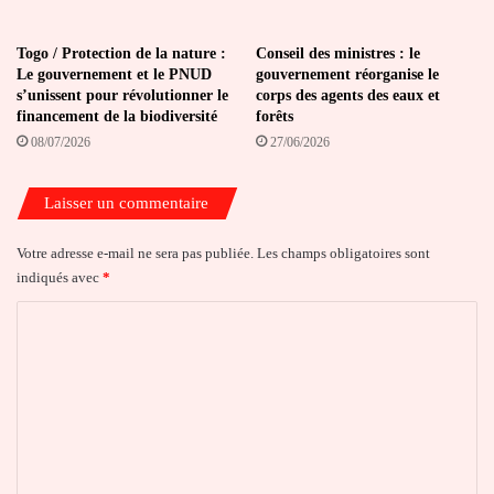
Togo / Protection de la nature :
Conseil des ministres : le
Le gouvernement et le PNUD
gouvernement réorganise le
s’unissent pour révolutionner le
corps des agents des eaux et
financement de la biodiversité
forêts
08/07/2026
27/06/2026
Laisser un commentaire
Votre adresse e-mail ne sera pas publiée.
Les champs obligatoires sont
indiqués avec
*
C
o
m
m
e
n