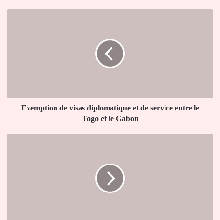
Exemption
de
visas
diplomatique
et
de
service
entre
le
Togo
Exemption de visas diplomatique et de service entre le
et
Togo et le Gabon
le
Gabon
Relations
diplomatiques
entre
Basseterre
et
Lomé