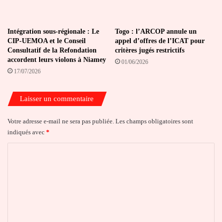
Intégration sous-régionale : Le
Togo : l’ARCOP annule un
CIP-UEMOA et le Conseil
appel d’offres de l’ICAT pour
Consultatif de la Refondation
critères jugés restrictifs
accordent leurs violons à Niamey
01/06/2026
17/07/2026
Laisser un commentaire
Votre adresse e-mail ne sera pas publiée.
Les champs obligatoires sont
indiqués avec
*
C
o
m
m
e