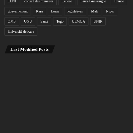
CENI
conseil des ministres
Cédéao
Faure Gnassingbé
France
gouvernement
Kara
Lomé
législatives
Mali
Niger
OMS
ONU
Santé
Togo
UEMOA
UNIR
Université de Kara
Last Modified Posts