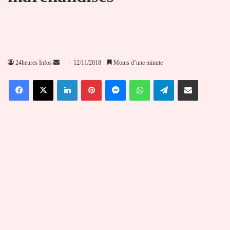
Envoyer
24heures Infos
12/11/2018
Moins d’une minute
un
Facebook
X
Linkedin
Pinterest
Messenger
WhatsApp
Telegram
Partager par email
courriel