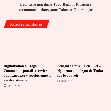
et
Frontière maritime Togo-Bénin : Plusieurs
Gnassingbé
recommandations pour Talon et Gnassingbé
Articles similaires
Digitalisation au Togo :
Sénégal : Entre « Fëtël » et «
Comment le portail « service-
Nguurma », la leçon de Touba
public.gouv.tg » révolutionne la
sur le pouvoir
vie des citoyens
28/07/2026
28/07/2026