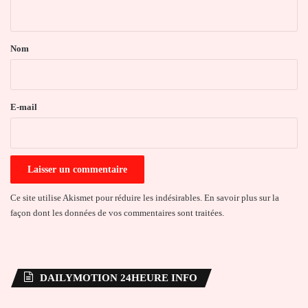
n
t
a
Nom
i
r
e
E-mail
*
Ce site utilise Akismet pour réduire les indésirables.
En savoir plus sur la
façon dont les données de vos commentaires sont traitées
.
DAILYMOTION 24HEURE INFO