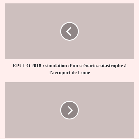
EPULO
2018
:
simulation
d’un
scénario-
catastrophe
à
l’aéroport
de
EPULO 2018 : simulation d’un scénario-catastrophe à
Lomé
l’aéroport de Lomé
Frontière
maritime
Togo-
Bénin
:
Plusieurs
recommandations
pour
Talon