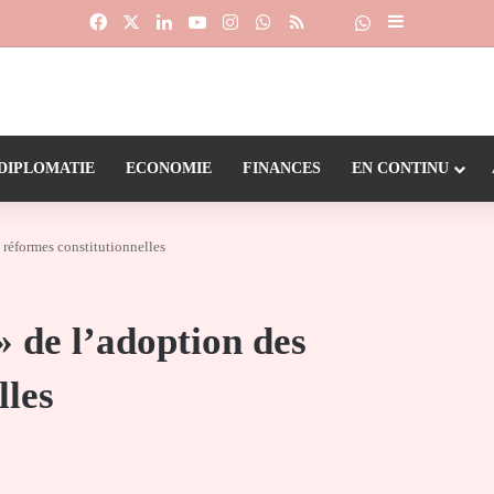
Facebook
X
Linkedin
YouTube
Instagram
WhatsApp
RSS
Suivre la chaîne
Dailymotion
Sidebar (barr
DIPLOMATIE
ECONOMIE
FINANCES
EN CONTINU
s réformes constitutionnelles
 » de l’adoption des
lles