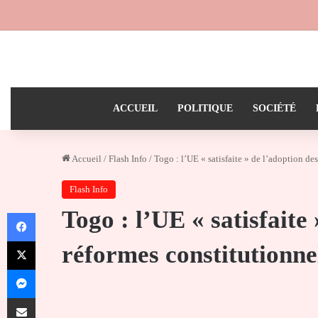
ACCUEIL
POLITIQUE
SOCIÉTÉ
Accueil
/
Flash Info
/
Togo : l’UE « satisfaite » de l’adoption de
Flash Info
Togo : l’UE « satisfaite
Facebook
X
réformes constitutionne
Messenger
Partager par email