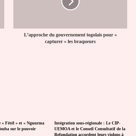
pour
«
capturer
»
les
braqueurs
L’approche du gouvernement togolais pour «
capturer » les braqueurs
e « Fëtël » et « Nguurma
Intégration sous-régionale : Le CIP-
Touba sur le pouvoir
UEMOA et le Conseil Consultatif de la
Refondation accordent leurs violons à