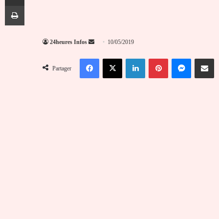
Imprimer
Envoyer
24heures Infos
10/05/2019
un
Facebook
X
Linkedin
Pinterest
Messenger
Partag
courriel
Partager