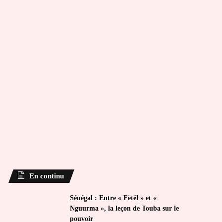
En continu
Sénégal : Entre « Fëtël » et «
Nguurma », la leçon de Touba sur le
pouvoir