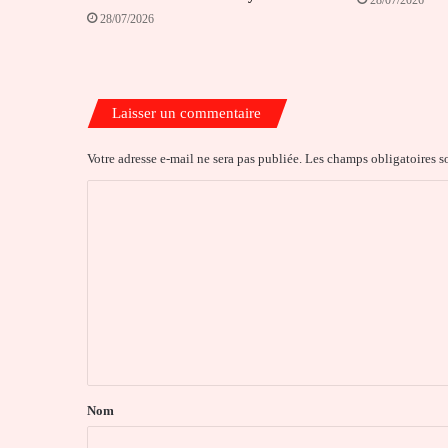
28/07/2026
28/07/2026
Laisser un commentaire
Votre adresse e-mail ne sera pas publiée.
Les champs obligatoires s
C
o
m
m
e
n
t
a
Nom
i