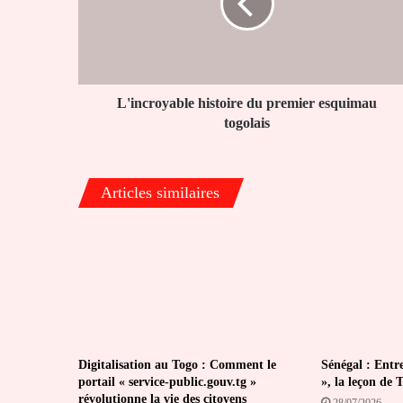
esquimau
togolais
L'incroyable histoire du premier esquimau
togolais
Articles similaires
Digitalisation au Togo : Comment le
Sénégal : Entr
portail « service-public.gouv.tg »
», la leçon de 
révolutionne la vie des citoyens