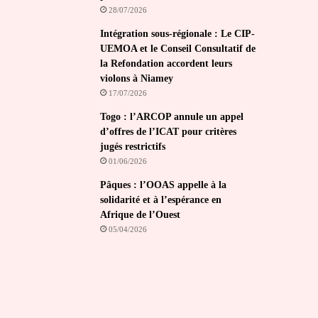
28/07/2026
Intégration sous-régionale : Le CIP-
UEMOA et le Conseil Consultatif de
la Refondation accordent leurs
violons à Niamey
17/07/2026
Togo : l’ARCOP annule un appel
d’offres de l’ICAT pour critères
jugés restrictifs
01/06/2026
Pâques : l’OOAS appelle à la
solidarité et à l’espérance en
Afrique de l’Ouest
05/04/2026