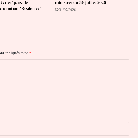
vrier’ passe le
ministres du 30 juillet 2026
promotion ‘Résilience’
31/07/2026
ont indiqués avec
*