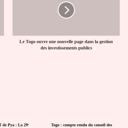
une
nouvelle
page
dans
la
gestion
des
Le Togo ouvre une nouvelle page dans la gestion
investissements
des investissements publics
publics
 de Pya : La 29ᵉ
Togo : compte rendu du conseil des