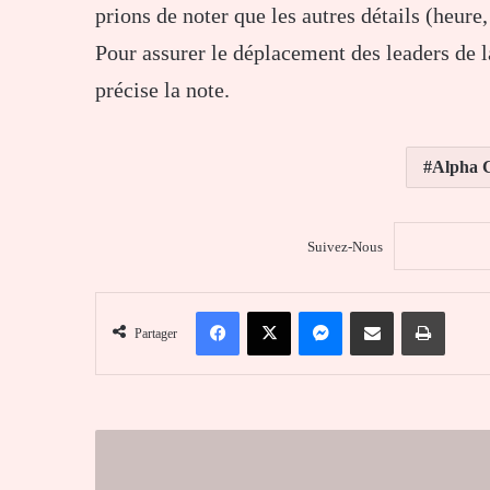
prions de noter que les autres détails (heur
Pour assurer le déplacement des leaders de 
précise la note.
Alpha 
Suivez-Nous
Facebook
X
Messenger
Partager par email
Imprim
Partager
Togo
:
Des