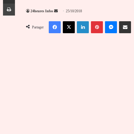
Imprimer
Envoyer
24heures Infos
25/10/2018
un
Facebook
X
Linkedin
Pinterest
Messenger
Partag
courriel
Partager