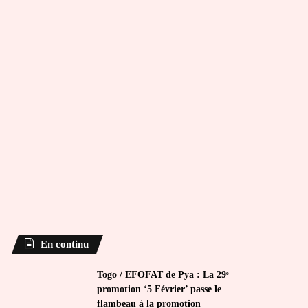
En continu
Togo / EFOFAT de Pya : La 29ᵉ
promotion ‘5 Février’ passe le
flambeau à la promotion