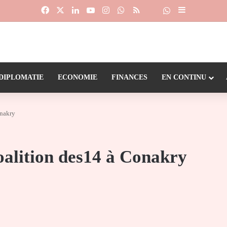
Facebook
X
Linkedin
YouTube
Instagram
WhatsApp
RSS
Suivre la chaîne
Dailymotion
Sidebar (barr
DIPLOMATIE
ECONOMIE
FINANCES
EN CONTINU
onakry
oalition des14 à Conakry