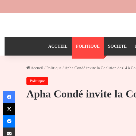
ACCUEIL
POLITIQUE
SOCIÉTÉ
Accueil
/
Politique
/
Apha Condé invite la Coalition des14 à C
Politique
Apha Condé invite la C
Facebook
X
Messenger
Partager par email