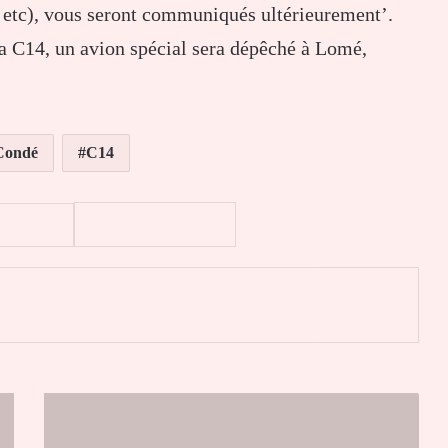
e, etc), vous seront communiqués ultérieurement’.
la C14, un avion spécial sera dépêché à Lomé,
Condé
C14
er
Le
Togo
ouvre