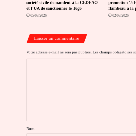
société civile demandent à la CEDEAO
promotion ‘5 Fé
et l’UA de sanctionner le Togo
flambeau à la 
05/08/2026
02/08/2026
Laisser un commentaire
Votre adresse e-mail ne sera pas publiée.
Les champs obligatoires s
C
o
m
m
e
n
t
a
Nom
i