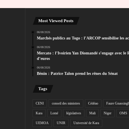
Most Viewed Posts
06/08/2026
Marchés publics au Togo : l’ARCOP sensibilise les act
06/08/2026
Mercato : l’Ivoirien Yan Diomandé s’engage avec le 
d’euros
06/08/2026
Bénin : Patrice Talon prend les rênes du Sénat
Tags
CENI
conseil des ministres
Cédéao
Faure Gnassing
Kara
Lomé
législatives
Mali
Niger
OMS
UEMOA
UNIR
Université de Kara