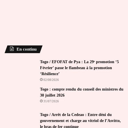
En continu
Togo / EFOFAT de Pya : La 29ᵉ promotion ‘5
Février’ passe le flambeau à la promotion
‘Résilience’
02/08/2026
Togo : compte rendu du conseil des ministres du
30 juillet 2026
31/07/2026
Togo / Arrêt de la Cedeao : Entre déni du
gouvernement et charge au vitriol de l’Asvitto,
le bras de fer continue