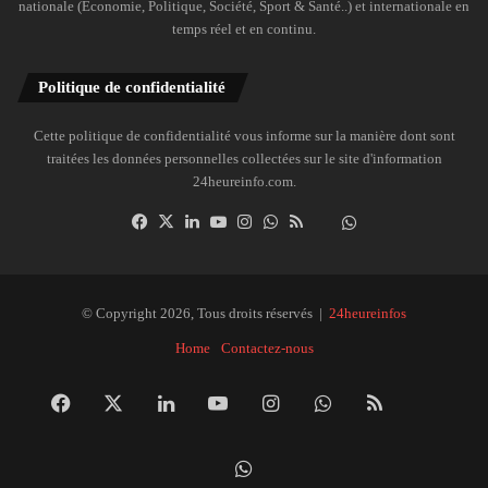
nationale (Économie, Politique, Société, Sport & Santé..) et internationale en
temps réel et en continu.
Politique de confidentialité
Cette politique de confidentialité vous informe sur la manière dont sont
traitées les données personnelles collectées sur le site d'information
24heureinfo.com.
Facebook
X
Linkedin
YouTube
Instagram
WhatsApp
RSS
Dailymotion
Suivre
la
chaîne
24heureinfo
© Copyright 2026, Tous droits réservés |
24heureinfos
sur
Home
Contactez-nous
WhatsApp
Facebook
X
Linkedin
YouTube
Instagram
WhatsApp
RSS
Dai
Suivre