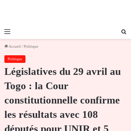
Menu
Re
Accueil
/
Politique
Politique
Législatives du 29 avril au
Togo : la Cour
constitutionnelle confirme
les résultats avec 108
députés pour UNIR et 5