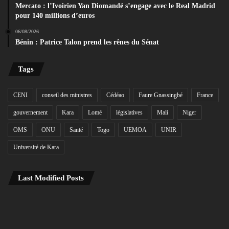
Mercato : l’Ivoirien Yan Diomandé s’engage avec le Real Madrid
pour 140 millions d’euros
06/08/2026
Bénin : Patrice Talon prend les rênes du Sénat
Tags
CENI
conseil des ministres
Cédéao
Faure Gnassingbé
France
gouvernement
Kara
Lomé
législatives
Mali
Niger
OMS
ONU
Santé
Togo
UEMOA
UNIR
Université de Kara
Last Modified Posts