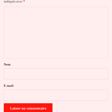
indiqués avec
*
C
o
m
m
e
n
t
a
Nom
i
r
e
E-mail
*