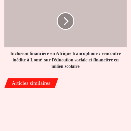
de
financière
Lomé
en
Afrique
francophone
:
rencontre
inédite
à
Lomé
Inclusion financière en Afrique francophone : rencontre
sur
inédite à Lomé sur l'éducation sociale et financière en
l'éducation
milieu scolaire
sociale
et
Articles similaires
financière
en
milieu
scolaire