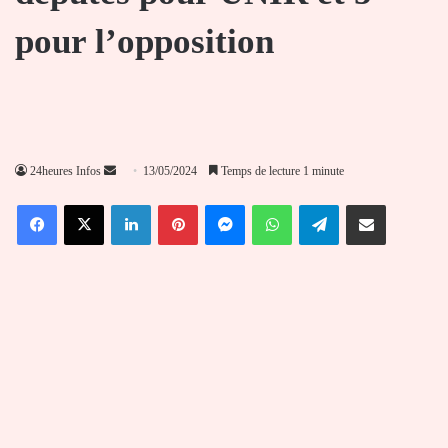
pour l’opposition
Envoyer
24heures Infos
13/05/2024
Temps de lecture 1 minute
un
Facebook
X
Linkedin
Pinterest
Messenger
WhatsApp
Telegram
Partager par email
courriel