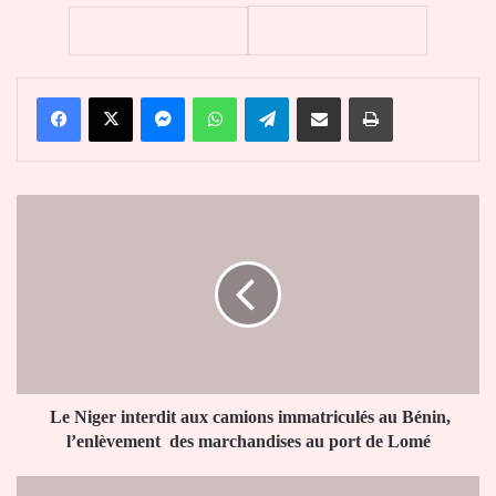
Facebook
X
Messenger
WhatsApp
Telegram
Partager par email
Imprimer
Le
Niger
interdit
aux
camions
immatriculés
au
Bénin,
l’enlèvement
des
Le Niger interdit aux camions immatriculés au Bénin,
marchandises
l’enlèvement des marchandises au port de Lomé
au
port
Inclusion