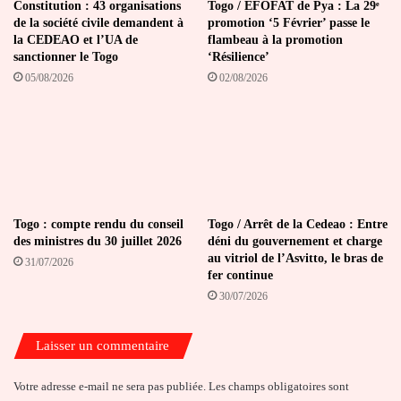
Constitution : 43 organisations
Togo / EFOFAT de Pya : La 29ᵉ
de la société civile demandent à
promotion ‘5 Février’ passe le
la CEDEAO et l’UA de
flambeau à la promotion
sanctionner le Togo
‘Résilience’
05/08/2026
02/08/2026
Togo : compte rendu du conseil
Togo / Arrêt de la Cedeao : Entre
des ministres du 30 juillet 2026
déni du gouvernement et charge
au vitriol de l’Asvitto, le bras de
31/07/2026
fer continue
30/07/2026
Laisser un commentaire
Votre adresse e-mail ne sera pas publiée.
Les champs obligatoires sont