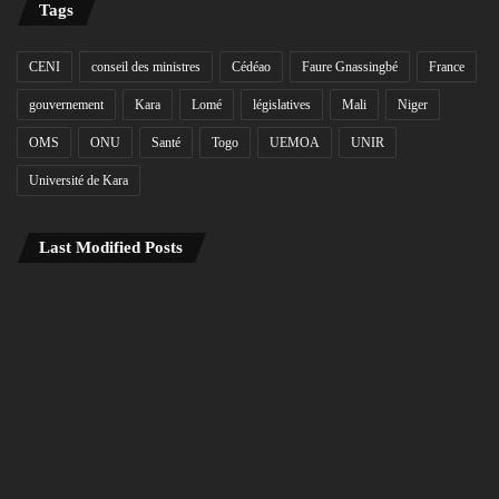
Tags
CENI
conseil des ministres
Cédéao
Faure Gnassingbé
France
gouvernement
Kara
Lomé
législatives
Mali
Niger
OMS
ONU
Santé
Togo
UEMOA
UNIR
Université de Kara
Last Modified Posts