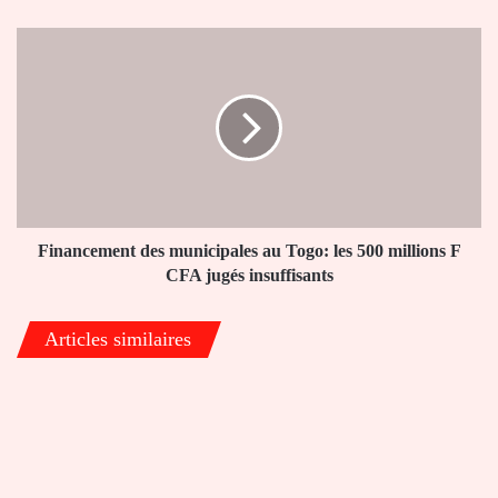
la
Maison
Financement
Blanche
des
municipales
au
Togo:
les
500
millions
F
CFA
Financement des municipales au Togo: les 500 millions F
jugés
CFA jugés insuffisants
insuffisants
Articles similaires