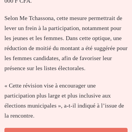
000
F
CFA.
Selon
Me
Tchassona,
cette
mesure
permettrait
de
lever
un
frein
à
la
participation,
notamment
pour
les
jeunes
et
les
femmes.
Dans
cette
optique,
une
réduction
de
moitié
du
montant
a
été
suggérée
pour
les
femmes
candidates,
afin
de
favoriser
leur
présence
sur
les
listes
électorales.
«
Cette
révision
vise
à
encourager
une
participation
plus
large
et
plus
inclusive
aux
élections
municipales »,
a-
t-
il
indiqué
à
l’issue
de
la
rencontre.