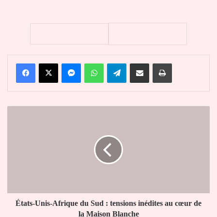
Facebook
X
Messenger
WhatsApp
Telegram
Partager par email
Imprimer
États-
Unis-
Afrique
du
Sud
:
tensions
inédites
au
cœur
États-Unis-Afrique du Sud : tensions inédites au cœur de
de
la Maison Blanche