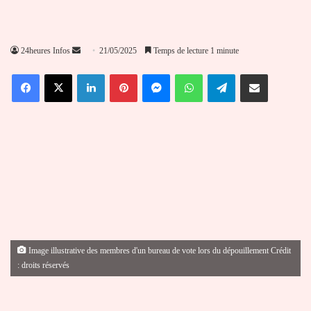
Envoyer
24heures Infos
21/05/2025
Temps de lecture 1 minute
un
Facebook
X
Linkedin
Pinterest
Messenger
WhatsApp
Telegram
Partager par email
courriel
Image illustrative des membres d'un bureau de vote lors du dépouillement Crédit
: droits réservés