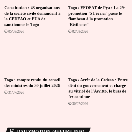
Constitution : 43 organisations
Togo / EFOFAT de Pya : La 29ᵉ
de la société civile demandent à
promotion ‘5 Février’ passe le
la CEDEAO et l’UA de
flambeau à la promotion
sanctionner le Togo
‘Résilience’
05/08/2026
02/08/2026
Togo : compte rendu du conseil
Togo / Arrêt de la Cedeao : Entre
des ministres du 30 juillet 2026
déni du gouvernement et charge
au vitriol de l’Asvitto, le bras de
31/07/2026
fer continue
30/07/2026
DAILYMOTION 24HEURE INFO