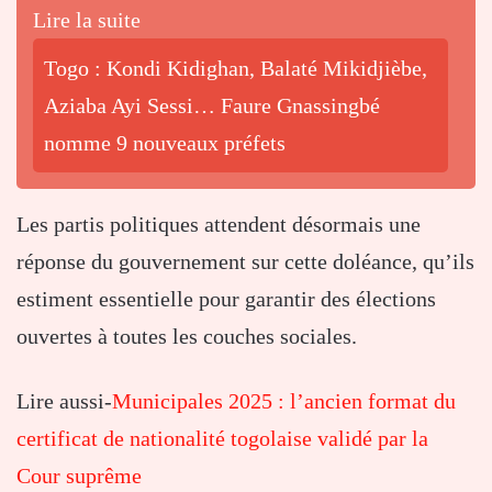
Lire la suite
Togo : Kondi Kidighan, Balaté Mikidjièbe,
Aziaba Ayi Sessi… Faure Gnassingbé
nomme 9 nouveaux préfets
Les
partis
politiques
attendent
désormais
une
réponse
du
gouvernement
sur
cette
doléance,
qu’ils
estiment
essentielle
pour
garantir
des
élections
ouvertes
à
toutes
les
couches
sociales.
Lire aussi-
Municipales 2025 : l’ancien format du
certificat de nationalité togolaise validé par la
Cour suprême