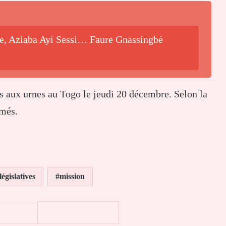
be, Aziaba Ayi Sessi… Faure Gnassingbé
és aux urnes au Togo le jeudi 20 décembre. Selon la
imés.
législatives
mission