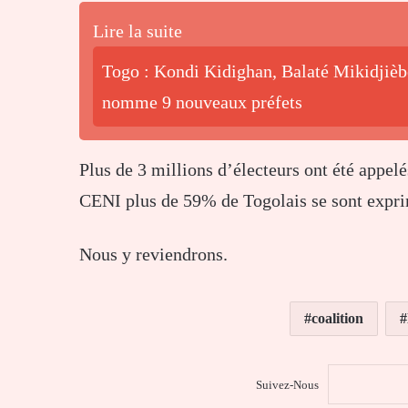
Lire la suite
Togo : Kondi Kidighan, Balaté Mikidjiè
nomme 9 nouveaux préfets
Plus de 3 millions d’électeurs ont été appel
CENI plus de 59% de Togolais se sont expr
Nous y reviendrons.
coalition
Suivez-Nous