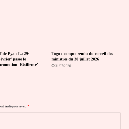
dit
à
Faure
Gnassingbé
 de Pya : La 29ᵉ
Togo : compte rendu du conseil des
vrier’ passe le
ministres du 30 juillet 2026
promotion ‘Résilience’
31/07/2026
ont indiqués avec
*