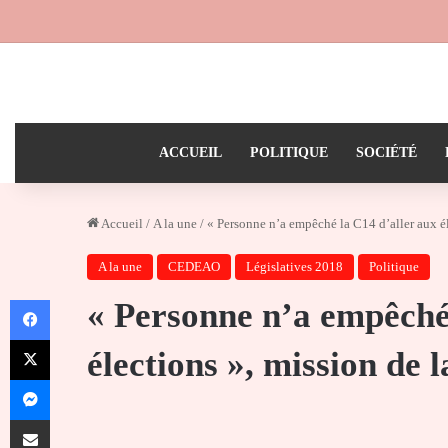
ACCUEIL
POLITIQUE
SOCIÉTÉ
Accueil
/
A la une
/
« Personne n’a empêché la C14 d’aller aux é
A la une
CEDEAO
Législatives 2018
Politique
Facebook
« Personne n’a empêché
X
élections », mission de 
Messenger
Partager par email