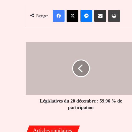
Facebook
X
Messenger
Partager par email
Imprim
Partager
Législatives
du
20
décembre
:
59,96
%
de
participation
Législatives du 20 décembre : 59,96 % de
participation
Articles similaires