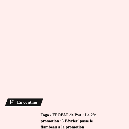
En continu
Togo / EFOFAT de Pya : La 29ᵉ
promotion ‘5 Février’ passe le
flambeau à la promotion