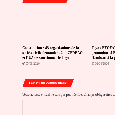
Constitution : 43 organisations de la
Togo / EFOFAT
société civile demandent à la CEDEAO
promotion ‘5 Fé
et l’UA de sanctionner le Togo
flambeau à la 
05/08/2026
02/08/2026
Laisser un commentaire
Votre adresse e-mail ne sera pas publiée.
Les champs obligatoires s
C
o