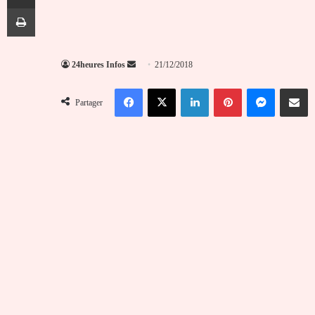
Imprimer
Envoyer
24heures Infos
21/12/2018
un
Facebook
X
Linkedin
Pinterest
Messenger
Partag
courriel
Partager