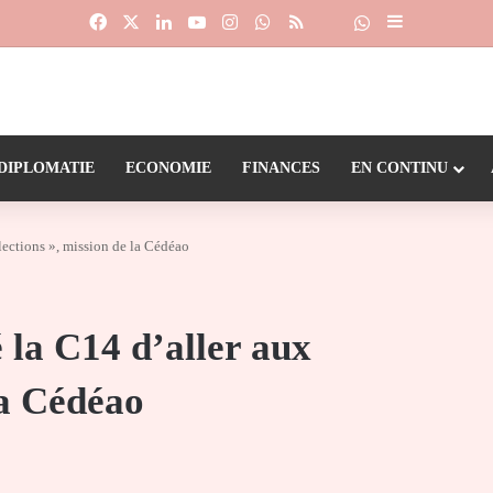
Facebook
X
Linkedin
YouTube
Instagram
WhatsApp
RSS
Suivre la chaîne
Dailymotion
Sidebar (barr
DIPLOMATIE
ECONOMIE
FINANCES
EN CONTINU
lections », mission de la Cédéao
 la C14 d’aller aux
la Cédéao