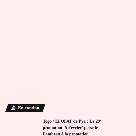
En continu
Togo / EFOFAT de Pya : La 29ᵉ
promotion ‘5 Février’ passe le
flambeau à la promotion