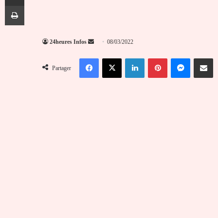
Imprimer
Envoyer
24heures Infos
08/03/2022
un
Facebook
X
Linkedin
Pinterest
Messenger
Partag
courriel
Partager