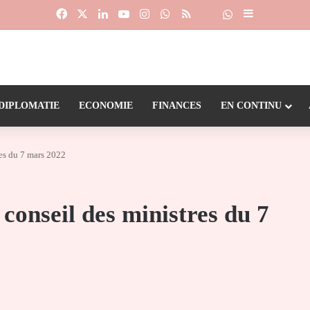
Facebook
X
Linkedin
YouTube
Instagram
WhatsApp
RSS
Suivre la chaîne
Dailymotion
Sidebar (barr
DIPLOMATIE
ECONOMIE
FINANCES
EN CONTINU
es du 7 mars 2022
conseil des ministres du 7