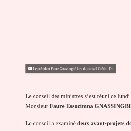
Le président Faure Gnassingbé lors du conseil Crédit : Dr
Le conseil des ministres s’est réuni ce lund
Monsieur
Faure Essozimna GNASSINGB
Le conseil a examiné
deux avant-projets de