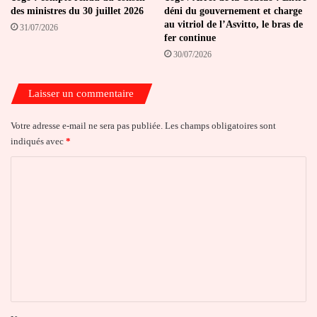
des ministres du 30 juillet 2026
déni du gouvernement et charge
au vitriol de l’Asvitto, le bras de
31/07/2026
fer continue
30/07/2026
Laisser un commentaire
Votre adresse e-mail ne sera pas publiée.
Les champs obligatoires sont
indiqués avec
*
C
o
m
m
e
n
t
a