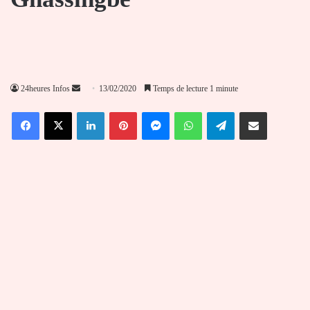
Envoyer
24heures Infos
13/02/2020
Temps de lecture 1 minute
un
Facebook
X
Linkedin
Pinterest
Messenger
WhatsApp
Telegram
Partager par email
courriel