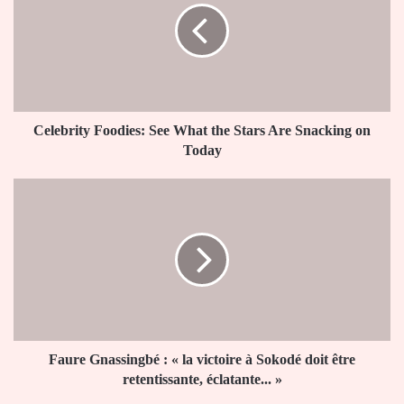
What
the
Stars
Are
Snacking
on
Today
Celebrity Foodies: See What the Stars Are Snacking on
Today
Faure
Gnassingbé :
« la
victoire
à
Sokodé
doit
être
retentissante,
éclatante... »
Faure Gnassingbé : « la victoire à Sokodé doit être
retentissante, éclatante... »