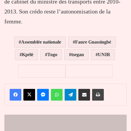
de cabinet du ministre des transports entre 2010-
2013. Son crédo reste l’autonomisation de la
femme.
Assemblée nationale
Faure Gnassingbé
Kpèlè
Togo
tsegan
UNIR
Facebook
X
Messenger
WhatsApp
Telegram
Partager par email
Imprimer
Celebrity
Foodies:
See