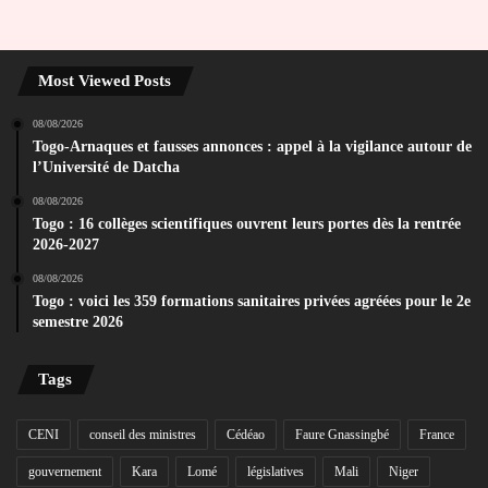
Most Viewed Posts
08/08/2026
Togo-Arnaques et fausses annonces : appel à la vigilance autour de
l’Université de Datcha
08/08/2026
Togo : 16 collèges scientifiques ouvrent leurs portes dès la rentrée
2026-2027
08/08/2026
Togo : voici les 359 formations sanitaires privées agréées pour le 2e
semestre 2026
Tags
CENI
conseil des ministres
Cédéao
Faure Gnassingbé
France
gouvernement
Kara
Lomé
législatives
Mali
Niger