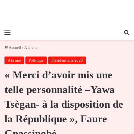
Menu
Re
Accueil
/
A la une
A la une
Politique
Présidentielle 2020
« Merci d’avoir mis une
telle personnalité –Yawa
Tsègan- à la disposition de
la République », Faure
Gnassingbé