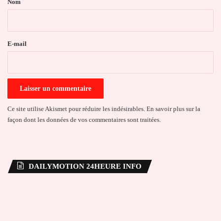
Nom
i
r
e
E-mail
*
Ce site utilise Akismet pour réduire les indésirables.
En savoir plus sur la
façon dont les données de vos commentaires sont traitées
.
DAILYMOTION 24HEURE INFO