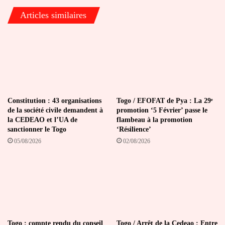
Articles similaires
Constitution : 43 organisations
Togo / EFOFAT de Pya : La 29ᵉ
de la société civile demandent à
promotion ‘5 Février’ passe le
la CEDEAO et l’UA de
flambeau à la promotion
sanctionner le Togo
‘Résilience’
05/08/2026
02/08/2026
Togo : compte rendu du conseil
Togo / Arrêt de la Cedeao : Entre