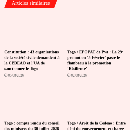
Articles similaires
l’aide
de
l’Etat
à
150
millions
de
F
Cfa
Constitution : 43 organisations
Togo / EFOFAT de Pya : La 29ᵉ
de la société civile demandent à
promotion ‘5 Février’ passe le
en
la CEDEAO et l’UA de
flambeau à la promotion
2020
sanctionner le Togo
‘Résilience’
05/08/2026
02/08/2026
Togo : compte rendu du conseil
Togo / Arrêt de la Cedeao : Entre
des ministres du 30 juillet 2026
déni du gouvernement et charge