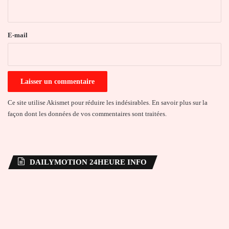
i
r
e
E-mail
*
Ce site utilise Akismet pour réduire les indésirables.
En savoir plus sur la
façon dont les données de vos commentaires sont traitées
.
DAILYMOTION 24HEURE INFO