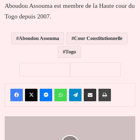
Aboudou Assouma est membre de la Haute cour du
Togo depuis 2007.
Aboudou Assouma
Cour Constitutionnelle
Togo
Facebook
X
Messenger
WhatsApp
Telegram
Partager par email
Imprimer
A
Pya
Faure
échange