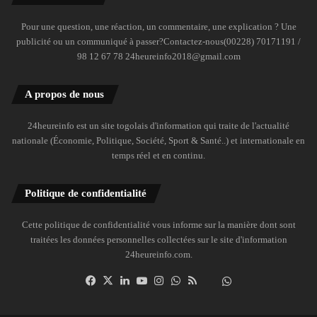
Pour une question, une réaction, un commentaire, une explication ? Une
publicité ou un communiqué à passer?Contactez-nous(00228) 70171191 /
98 12 67 78 24heureinfo2018@gmail.com
A propos de nous
24heureinfo est un site togolais d'information qui traite de l'actualité
nationale (Économie, Politique, Société, Sport & Santé..) et internationale en
temps réel et en continu.
Politique de confidentialité
Cette politique de confidentialité vous informe sur la manière dont sont
traitées les données personnelles collectées sur le site d'information
24heureinfo.com.
Facebook
X
Linkedin
YouTube
Instagram
WhatsApp
RSS
Dailymotion
Suivre
la
chaîne