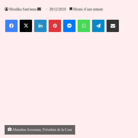
Envoyer
Moulika Sant'anna
30/12/2019
Moins d’une minute
un
Facebook
X
Linkedin
Pinterest
Messenger
WhatsApp
Telegram
Partager par email
courriel
Aboudou Assouma, Président de la Cour