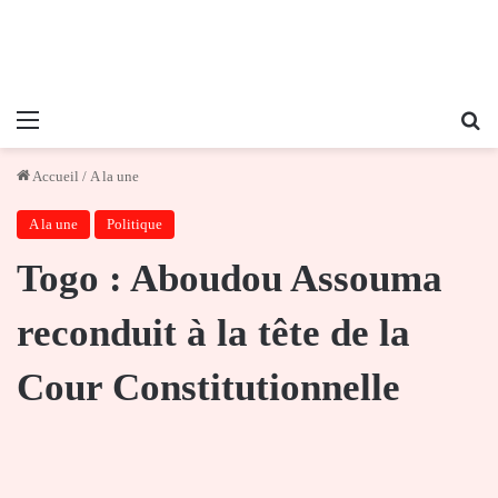
Menu
Re
Accueil
/
A la une
A la une
Politique
Togo : Aboudou Assouma
reconduit à la tête de la
Cour Constitutionnelle