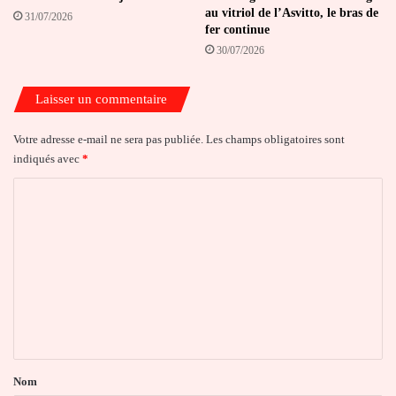
au vitriol de l’Asvitto, le bras de
31/07/2026
fer continue
30/07/2026
Laisser un commentaire
Votre adresse e-mail ne sera pas publiée.
Les champs obligatoires sont
indiqués avec
*
C
o
m
m
e
n
t
a
Nom