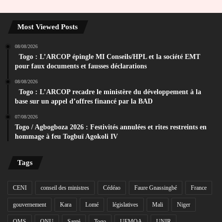
Most Viewed Posts
08/08/2026
Togo : L’ARCOP épingle MI Conseils/HPL et la société EMT
pour faux documents et fausses déclarations
08/08/2026
Togo : L’ARCOP recadre le ministère du développement à la
base sur un appel d’offres financé par la BAD
07/08/2026
Togo / Agbogboza 2026 : Festivités annulées et rites restreints en
hommage à feu Togbuï Agokoli IV
Tags
CENI
conseil des ministres
Cédéao
Faure Gnassingbé
France
gouvernement
Kara
Lomé
législatives
Mali
Niger
OMS
ONU
Santé
Togo
UEMOA
UNIR