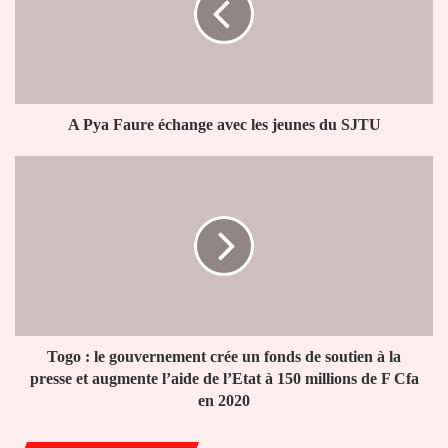
avec
les
jeunes
du
SJTU
A Pya Faure échange avec les jeunes du SJTU
Togo
:
le
gouvernement
crée
un
fonds
de
soutien
à
Togo : le gouvernement crée un fonds de soutien à la
la
presse et augmente l’aide de l’Etat à 150 millions de F Cfa
presse
en 2020
et
augmente