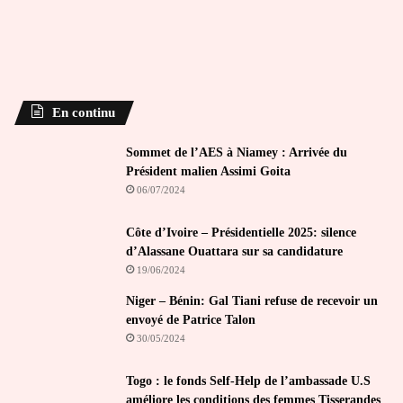
En continu
Sommet de l’AES à Niamey : Arrivée du
Président malien Assimi Goita
06/07/2024
Côte d’Ivoire – Présidentielle 2025: silence
d’Alassane Ouattara sur sa candidature
19/06/2024
Niger – Bénin: Gal Tiani refuse de recevoir un
envoyé de Patrice Talon
30/05/2024
Togo : le fonds Self-Help de l’ambassade U.S
améliore les conditions des femmes Tisserandes