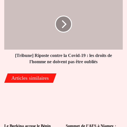
[Tribune]
Riposte
contre
la
Covid-
19
:
les
droits
de
[Tribune] Riposte contre la Covid-19 : les droits de
l'homme
l'homme ne doivent pas être oubliés
ne
doivent
Articles similaires
pas
être
oubliés
Le Burkina accuse le Bénin
Sommet de l’AES à Niamey :