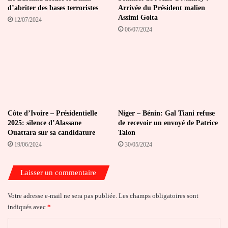
d’abriter des bases terroristes
Arrivée du Président malien
Assimi Goita
12/07/2024
06/07/2024
Côte d’Ivoire – Présidentielle
Niger – Bénin: Gal Tiani refuse
2025: silence d’Alassane
de recevoir un envoyé de Patrice
Ouattara sur sa candidature
Talon
19/06/2024
30/05/2024
Laisser un commentaire
Votre adresse e-mail ne sera pas publiée.
Les champs obligatoires sont
indiqués avec
*
C