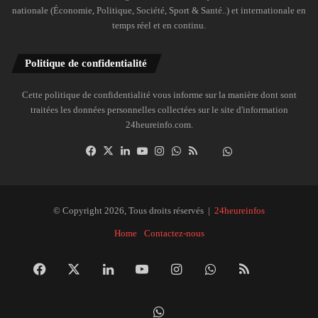
nationale (Économie, Politique, Société, Sport & Santé..) et internationale en
temps réel et en continu.
Politique de confidentialité
Cette politique de confidentialité vous informe sur la manière dont sont
traitées les données personnelles collectées sur le site d'information
24heureinfo.com.
Facebook
X
Linkedin
YouTube
Instagram
WhatsApp
RSS
Dailymotion
Suivre
la
chaîne
24heureinfo
© Copyright 2026, Tous droits réservés |
24heureinfos
sur
Home
Contactez-nous
WhatsApp
Facebook
X
Linkedin
YouTube
Instagram
WhatsApp
RSS
Dai
Suivre