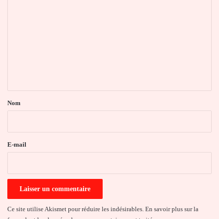
o
m
m
e
n
t
a
Nom
i
r
e
E-mail
*
Ce site utilise Akismet pour réduire les indésirables.
En savoir plus sur la