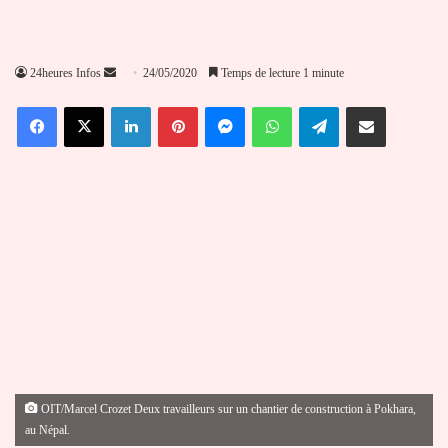
Envoyer
24heures Infos
24/05/2020
Temps de lecture 1 minute
un
Facebook
X
Linkedin
Pinterest
Messenger
WhatsApp
Telegram
Partager par email
courriel
OIT/Marcel Crozet Deux travailleurs sur un chantier de construction à Pokhara,
au Népal.