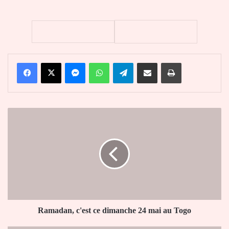
Facebook
X
Messenger
WhatsApp
Telegram
Partager par email
Imprimer
Ramadan,
c'est
ce
dimanche
24
mai
au
Togo
Ramadan, c'est ce dimanche 24 mai au Togo