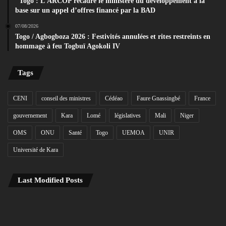
Togo : L’ARCOP recadre le ministère du développement à la
base sur un appel d’offres financé par la BAD
07/08/2026
Togo / Agbogboza 2026 : Festivités annulées et rites restreints en
hommage à feu Togbuï Agokoli IV
Tags
CENI
conseil des ministres
Cédéao
Faure Gnassingbé
France
gouvernement
Kara
Lomé
législatives
Mali
Niger
OMS
ONU
Santé
Togo
UEMOA
UNIR
Université de Kara
Last Modified Posts