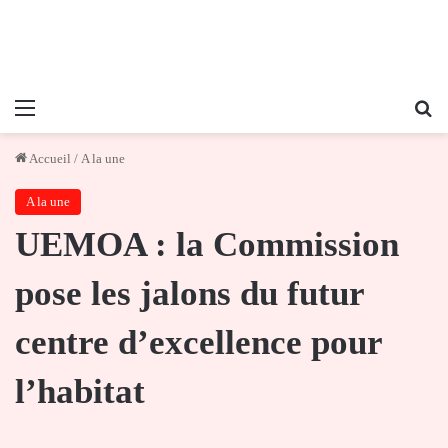
Menu
Re
Accueil
/
A la une
A la une
UEMOA : la Commission
pose les jalons du futur
centre d’excellence pour
l’habitat