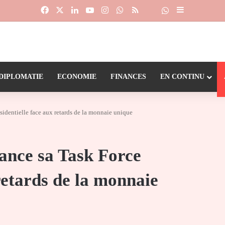
Facebook
X
Linkedin
YouTube
Instagram
WhatsApp
RSS
Suivre la chaîne
Dailymotion
Sidebar (barr
DIPLOMATIE
ECONOMIE
FINANCES
EN CONTINU
dentielle face aux retards de la monnaie unique
nce sa Task Force
retards de la monnaie