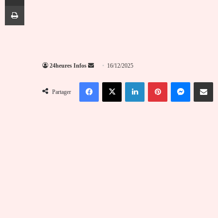
Imprimer
Envoyer
24heures Infos
16/12/2025
un
Facebook
X
Linkedin
Pinterest
Messenger
Partag
courriel
Partager