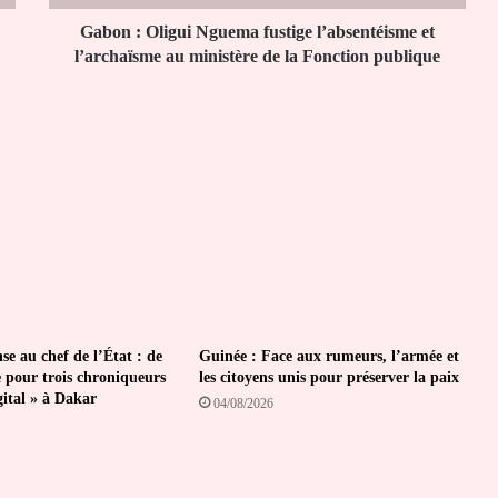
au
ministère
Gabon : Oligui Nguema fustige l’absentéisme et
de
l’archaïsme au ministère de la Fonction publique
la
Fonction
publique
se au chef de l’État : de
Guinée : Face aux rumeurs, l’armée et
e pour trois chroniqueurs
les citoyens unis pour préserver la paix
gital » à Dakar
04/08/2026