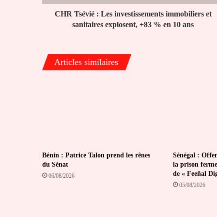
explosent,
+83
CHR Tsévié : Les investissements immobiliers et
%
sanitaires explosent, +83 % en 10 ans
en
10
ans
Articles similaires
Bénin : Patrice Talon prend les rênes
Sénégal : Offen
du Sénat
la prison ferm
de « Feeñal Di
06/08/2026
05/08/2026