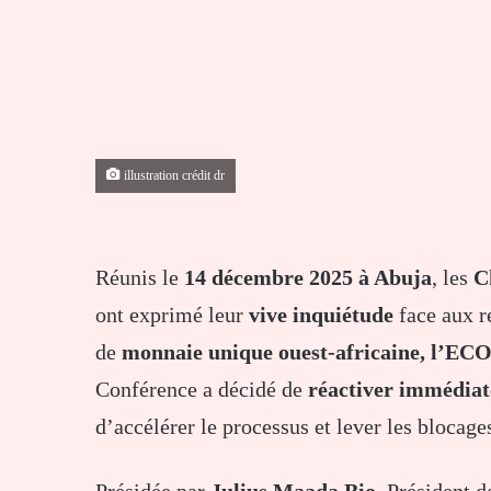
illustration crédit dr
Réunis le
14 décembre 2025 à Abuja
, les
C
ont exprimé leur
vive inquiétude
face aux r
de
monnaie unique ouest-africaine, l’EC
Conférence a décidé de
réactiver immédiat
d’accélérer le processus et lever les blocage
Présidée par
Julius Maada Bio
, Président d