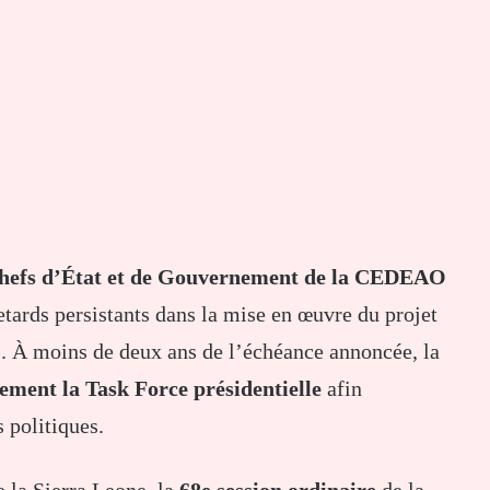
hefs d’État et de Gouvernement de la CEDEAO
etards persistants dans la mise en œuvre du projet
O
. À moins de deux ans de l’échéance annoncée, la
ement la Task Force présidentielle
afin
s politiques.
e la Sierra Leone, la
68e session ordinaire
de la