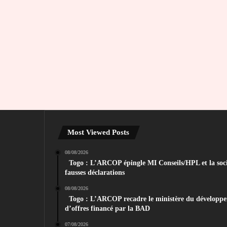
Most Viewed Posts
08/08/2026
Togo : L’ARCOP épingle MI Conseils/HPL et la soc
fausses déclarations
08/08/2026
Togo : L’ARCOP recadre le ministère du développem
d’offres financé par la BAD
07/08/2026