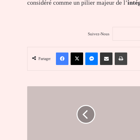
considéré comme un pilier majeur de l’
inté
Suivez-Nous
Facebook
X
Messenger
Partager par email
Imprim
Partager
CHR
Tsévié
:
Les
investissements
immobiliers
et
sanitaires