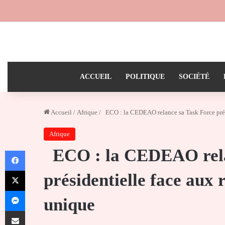
ACCUEIL
POLITIQUE
SOCIÉTÉ
Accueil
/
Afrique
/
ECO : la CEDEAO relance sa Task Force prési
Afrique
ECO : la CEDEAO rela
Facebook
X
présidentielle face aux 
Messenger
unique
Partager par email