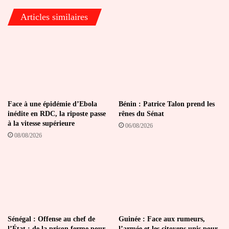
Haram
Articles similaires
Face à une épidémie d’Ebola
Bénin : Patrice Talon prend les
inédite en RDC, la riposte passe
rênes du Sénat
à la vitesse supérieure
06/08/2026
08/08/2026
Sénégal : Offense au chef de
Guinée : Face aux rumeurs,
l’État : de la prison ferme pour
l’armée et les citoyens unis pour