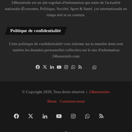
24heureinfo est un site togolais d'information qui traite de l'actualité
nationale (Économie, Politique, Société, Sport & Santé..) et internationale en
temps réel et en continu.
Politique de confidentialité
Cette politique de confidentialité vous informe sur la manière dont sont
traitées les données personnelles collectées sur le site d'information
24heureinfo.com.
Facebook
X
Linkedin
YouTube
Instagram
WhatsApp
RSS
Dailymotion
Suivre
la
chaîne
24heureinfo
© Copyright 2026, Tous droits réservés |
24heureinfos
sur
Home
Contactez-nous
WhatsApp
Facebook
X
Linkedin
YouTube
Instagram
WhatsApp
RSS
Dai