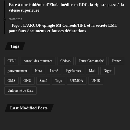
Face à une épidémie d’Ebola inédite en RDC, la riposte passe à la
vitesse supérieure
08/08/2026
Togo : L’ARCOP épingle MI Conseils/HPL et la société EMT
pour faux documents et fausses déclarations
Tags
CENI
conseil des ministres
Cédéao
Faure Gnassingbé
France
gouvernement
Kara
Lomé
législatives
Mali
Niger
OMS
ONU
Santé
Togo
UEMOA
UNIR
Université de Kara
Last Modified Posts