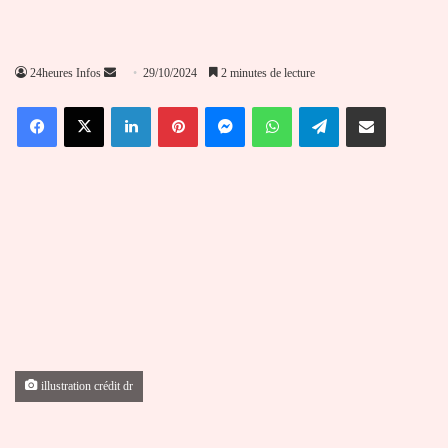
Envoyer
24heures Infos
29/10/2024
2 minutes de lecture
un
Facebook
X
Linkedin
Pinterest
Messenger
WhatsApp
Telegram
Partager par email
courriel
illustration crédit dr