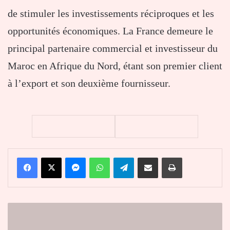
de stimuler les investissements réciproques et les
opportunités économiques. La France demeure le
principal partenaire commercial et investisseur du
Maroc en Afrique du Nord, étant son premier client
à l’export et son deuxième fournisseur.
Facebook
X
Messenger
WhatsApp
Telegram
Partager par email
Imprimer
Polémiques
autour
du