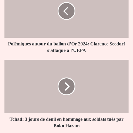
ballon
d’Or
2024:
Clarence
Seedorf
s’attaque
à
Polémiques autour du ballon d’Or 2024: Clarence Seedorf
l’UEFA
s’attaque à l’UEFA
Tchad:
3
jours
de
deuil
en
hommage
aux
soldats
tués
Tchad: 3 jours de deuil en hommage aux soldats tués par
par
Boko Haram
Boko