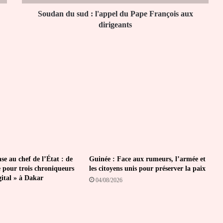
aux
dirigeants
Soudan du sud : l'appel du Pape François aux
dirigeants
se au chef de l’État : de
Guinée : Face aux rumeurs, l’armée et
e pour trois chroniqueurs
les citoyens unis pour préserver la paix
gital » à Dakar
04/08/2026