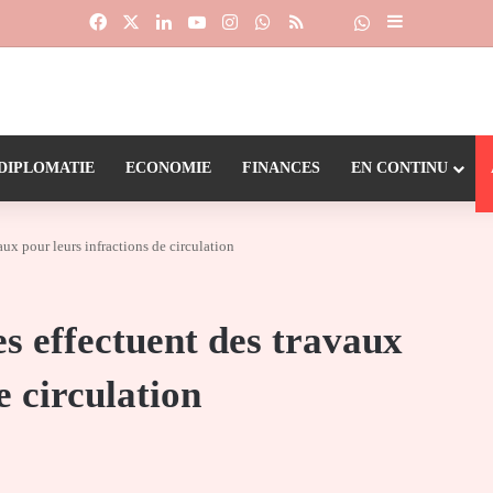
Facebook
X
Linkedin
YouTube
Instagram
WhatsApp
RSS
Suivre la chaîne
Dailymotion
Sidebar (barr
DIPLOMATIE
ECONOMIE
FINANCES
EN CONTINU
ux pour leurs infractions de circulation
s effectuent des travaux
e circulation