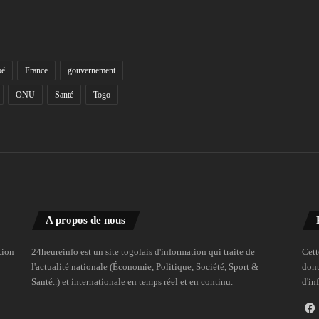
bé
France
gouvernement
ONU
Santé
Togo
A propos de nous
tion
24heureinfo est un site togolais d'information qui traite de
Cett
l'actualité nationale (Économie, Politique, Société, Sport &
dont
Santé..) et internationale en temps réel et en continu.
d'in