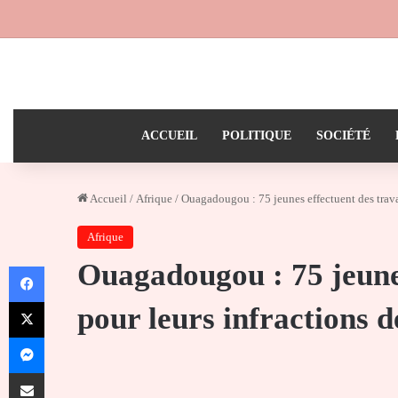
ACCUEIL
POLITIQUE
SOCIÉTÉ
Accueil
/
Afrique
/
Ouagadougou : 75 jeunes effectuent des trava
Afrique
Ouagadougou : 75 jeune
Facebook
X
pour leurs infractions d
Messenger
Partager par email