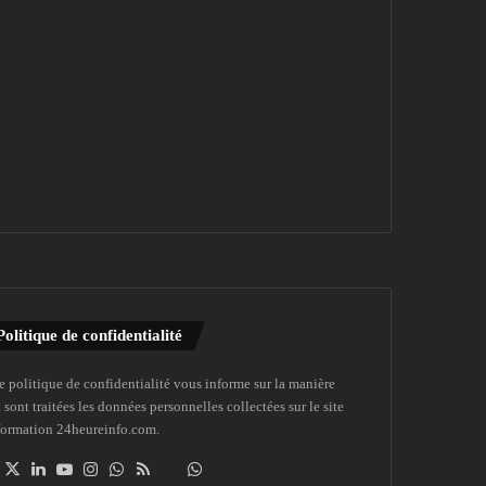
Politique de confidentialité
e politique de confidentialité vous informe sur la manière
 sont traitées les données personnelles collectées sur le site
formation 24heureinfo.com.
Facebook
X
Linkedin
YouTube
Instagram
WhatsApp
RSS
Dailymotion
Suivre