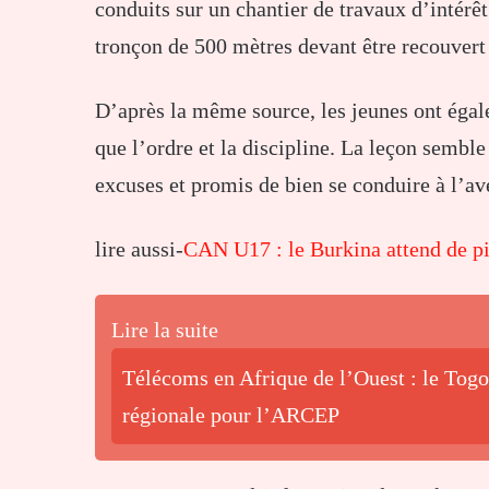
conduits sur un chantier de travaux d’intérêt
tronçon de 500 mètres devant être recouvert
D’après la même source, les jeunes ont égale
que l’ordre et la discipline. La leçon semble 
excuses et promis de bien se conduire à l’av
lire aussi-
CAN U17 : le Burkina attend de p
Lire la suite
Télécoms en Afrique de l’Ouest : le Tog
régionale pour l’ARCEP