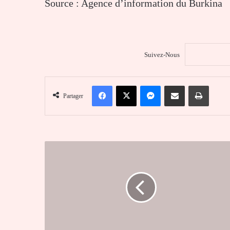
Source : Agence d’information du Burkina
Suivez-Nous
Facebook
X
Messenger
Partager par email
Imprim
Partager
D'un
riche
commerçant
à
chef
terroriste
:
la