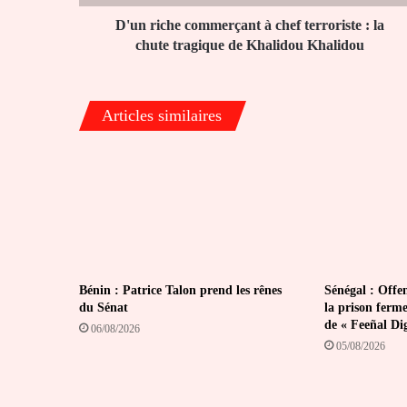
chute
tragique
D'un riche commerçant à chef terroriste : la
de
chute tragique de Khalidou Khalidou
Khalidou
Khalidou
Articles similaires
Bénin : Patrice Talon prend les rênes
Sénégal : Offen
du Sénat
la prison ferm
de « Feeñal Di
06/08/2026
05/08/2026