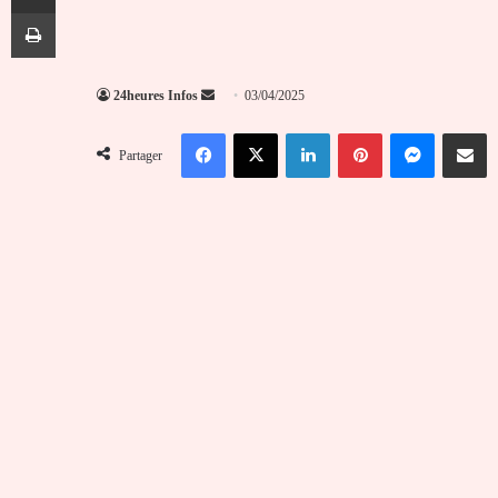
Imprimer
Envoyer
24heures Infos
03/04/2025
un
Facebook
X
Linkedin
Pinterest
Messenger
Partag
courriel
Partager