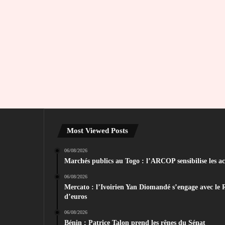
Most Viewed Posts
06/08/2026
Marchés publics au Togo : l’ARCOP sensibilise les act
06/08/2026
Mercato : l’Ivoirien Yan Diomandé s’engage avec le 
d’euros
06/08/2026
Bénin : Patrice Talon prend les rênes du Sénat