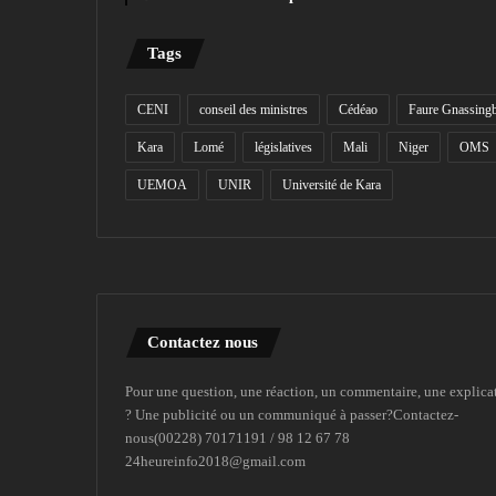
Tags
CENI
conseil des ministres
Cédéao
Faure Gnassing
Kara
Lomé
législatives
Mali
Niger
OMS
UEMOA
UNIR
Université de Kara
Contactez nous
Pour une question, une réaction, un commentaire, une explica
? Une publicité ou un communiqué à passer?Contactez-
nous(00228) 70171191 / 98 12 67 78
24heureinfo2018@gmail.com