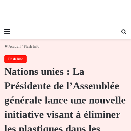
Menu
Re
Accueil
/
Flash Info
Flash Info
Nations unies : La
Présidente de l’Assemblée
générale lance une nouvelle
initiative visant à éliminer
les plastiques dans les