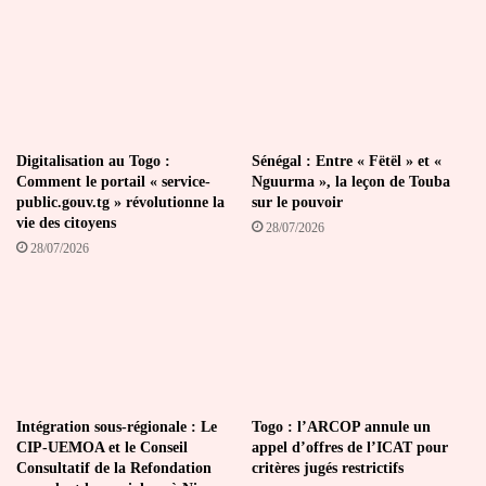
Togo
Digitalisation au Togo :
Sénégal : Entre « Fëtël » et «
Comment le portail « service-
Nguurma », la leçon de Touba
public.gouv.tg » révolutionne la
sur le pouvoir
vie des citoyens
28/07/2026
28/07/2026
Intégration sous-régionale : Le
Togo : l’ARCOP annule un
CIP-UEMOA et le Conseil
appel d’offres de l’ICAT pour
Consultatif de la Refondation
critères jugés restrictifs