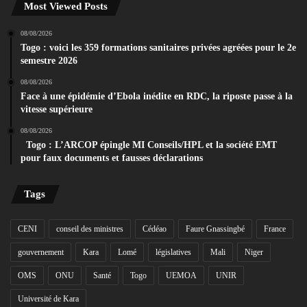
Most Viewed Posts
08/08/2026
Togo : voici les 359 formations sanitaires privées agréées pour le 2e
semestre 2026
08/08/2026
Face à une épidémie d’Ebola inédite en RDC, la riposte passe à la
vitesse supérieure
08/08/2026
Togo : L’ARCOP épingle MI Conseils/HPL et la société EMT
pour faux documents et fausses déclarations
Tags
CENI
conseil des ministres
Cédéao
Faure Gnassingbé
France
gouvernement
Kara
Lomé
législatives
Mali
Niger
OMS
ONU
Santé
Togo
UEMOA
UNIR
Université de Kara