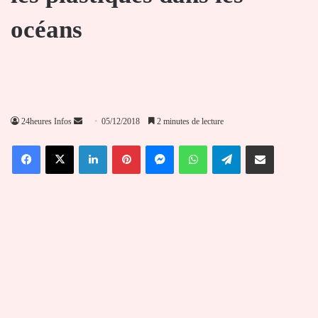
océans
Envoyer
24heures Infos
05/12/2018
2 minutes de lecture
un
Facebook
X
Linkedin
Pinterest
Messenger
WhatsApp
Telegram
Partager par email
courriel