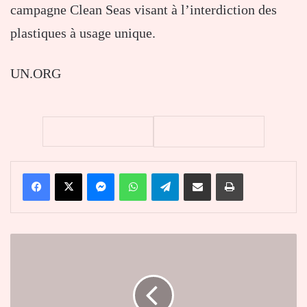
campagne Clean Seas visant à l’interdiction des
plastiques à usage unique.
UN.ORG
Facebook
X
Messenger
WhatsApp
Telegram
Partager par email
Imprimer
L’ONU
souligne
le
rôle
du