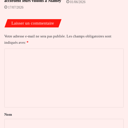
accordent leurs violons à Niamey
01/06/2026
17/07/2026
Laisser un commentaire
Votre adresse e-mail ne sera pas publiée.
Les champs obligatoires sont
indiqués avec
*
C
o
m
m
e
n
t
a
Nom
i