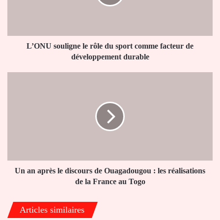
sport
comme
facteur
de
développement
L’ONU souligne le rôle du sport comme facteur de
durable
développement durable
Un
an
après
le
discours
de
Ouagadougou
:
les
réalisations
Un an après le discours de Ouagadougou : les réalisations
de
de la France au Togo
la
France
Articles similaires
au