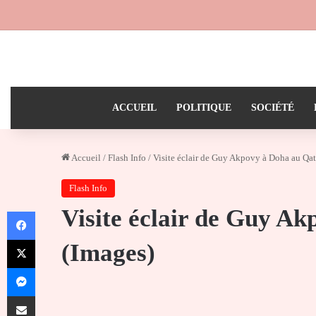
ACCUEIL
POLITIQUE
SOCIÉTÉ
Accueil
/
Flash Info
/
Visite éclair de Guy Akpovy à Doha au Qat
Flash Info
Visite éclair de Guy A
Facebook
X
(Images)
Messenger
Partager par email