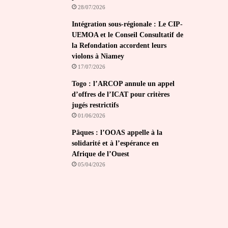
28/07/2026
Intégration sous-régionale : Le CIP-
UEMOA et le Conseil Consultatif de
la Refondation accordent leurs
violons à Niamey
17/07/2026
Togo : l’ARCOP annule un appel
d’offres de l’ICAT pour critères
jugés restrictifs
01/06/2026
Pâques : l’OOAS appelle à la
solidarité et à l’espérance en
Afrique de l’Ouest
05/04/2026