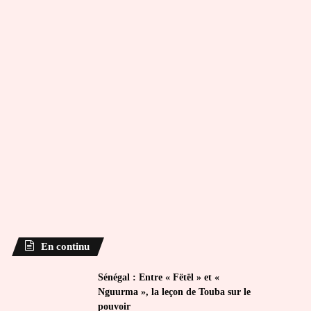
En continu
Sénégal : Entre « Fëtël » et «
Nguurma », la leçon de Touba sur le
pouvoir