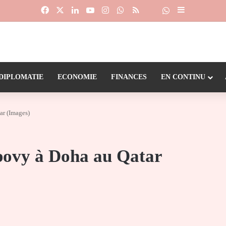
Facebook
X
Linkedin
YouTube
Instagram
WhatsApp
RSS
Suivre la chaîne
Dailymotion
Sidebar (barr
DIPLOMATIE
ECONOMIE
FINANCES
EN CONTINU
ar (Images)
kpovy à Doha au Qatar