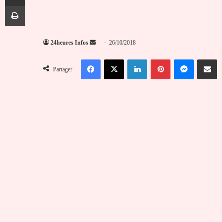
Imprimer
Envoyer
24heures Infos
26/10/2018
un
Facebook
X
Linkedin
Pinterest
Messenger
Partag
courriel
Partager