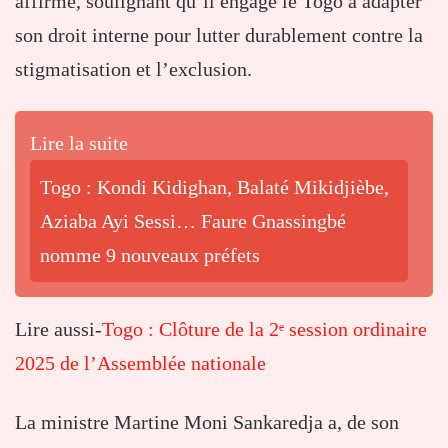
affirmé, soulignant qu’il engage le Togo à adapter
son droit interne pour lutter durablement contre la
stigmatisation et l’exclusion.
Lire la suite
Togo : Kondi Kidighan, Balaté Mikidjièbe,
Aziaba Ayi Sessi… Faure Gnassingbé
nomme 9 nouveaux préfets
Lire aussi-
Togo : Clôture de la 2ᵉ session ordinaire
2025 de l’Assemblée nationale
La ministre Martine Moni Sankaredja a, de son