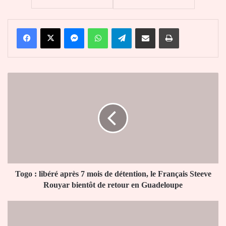
Facebook
X
Messenger
WhatsApp
Telegram
Partager par email
Imprimer
Togo
:
libéré
après
7
mois
de
détention,
le
Français
Togo : libéré après 7 mois de détention, le Français Steeve
Steeve
Rouyar bientôt de retour en Guadeloupe
Rouyar
bientôt
Nouvel
de
An
retour