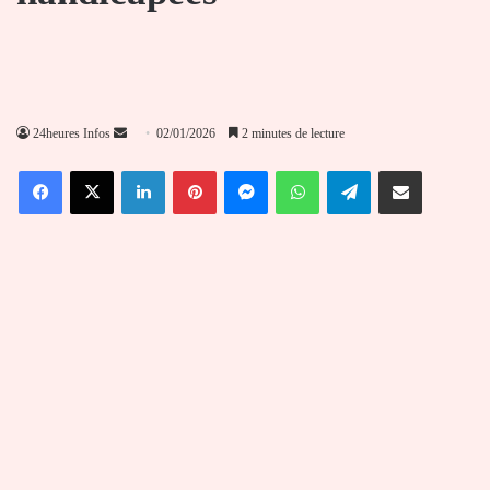
Envoyer
24heures Infos
02/01/2026
2 minutes de lecture
un
Facebook
X
Linkedin
Pinterest
Messenger
WhatsApp
Telegram
Partager par email
courriel