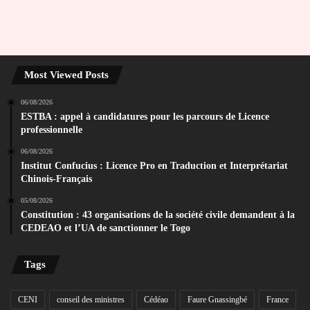
Most Viewed Posts
06/08/2026
ESTBA : appel à candidatures pour les parcours de Licence
professionnelle
06/08/2026
Institut Confucius : Licence Pro en Traduction et Interprétariat
Chinois-Français
05/08/2026
Constitution : 43 organisations de la société civile demandent à la
CEDEAO et l’UA de sanctionner le Togo
Tags
CENI
conseil des ministres
Cédéao
Faure Gnassingbé
France