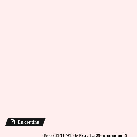
En continu
Togo / EFOFAT de Pya : La 29ᵉ promotion ‘5