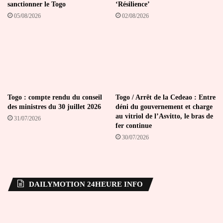
sanctionner le Togo
‘Résilience’
05/08/2026
02/08/2026
Togo : compte rendu du conseil
Togo / Arrêt de la Cedeao : Entre
des ministres du 30 juillet 2026
déni du gouvernement et charge
au vitriol de l’Asvitto, le bras de
31/07/2026
fer continue
30/07/2026
DAILYMOTION 24HEURE INFO