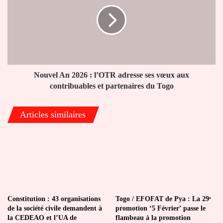
2026
en
:
Guadeloupe
l’OTR
adresse
ses
vœux
aux
contribuables
Nouvel An 2026 : l’OTR adresse ses vœux aux
et
contribuables et partenaires du Togo
partenaires
du
Articles similaires
Togo
Constitution : 43 organisations
Togo / EFOFAT de Pya : La 29ᵉ
de la société civile demandent à
promotion ‘5 Février’ passe le
la CEDEAO et l’UA de
flambeau à la promotion