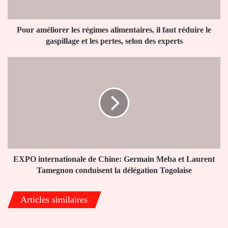
réduire
le
gaspillage
Pour améliorer les régimes alimentaires, il faut réduire le
et
gaspillage et les pertes, selon des experts
les
pertes,
EXPO
selon
internationale
des
de
experts
Chine:
Germain
Meba
et
Laurent
Tamegnon
conduisent
EXPO internationale de Chine: Germain Meba et Laurent
la
Tamegnon conduisent la délégation Togolaise
délégation
Togolaise
Articles similaires