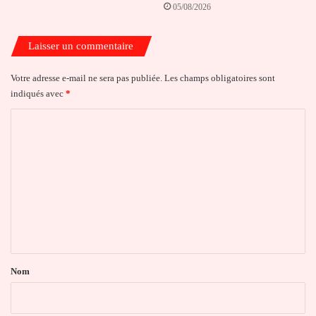
05/08/2026
Laisser un commentaire
Votre adresse e-mail ne sera pas publiée.
Les champs obligatoires sont
indiqués avec
*
C
o
m
m
e
n
t
a
Nom
i
r