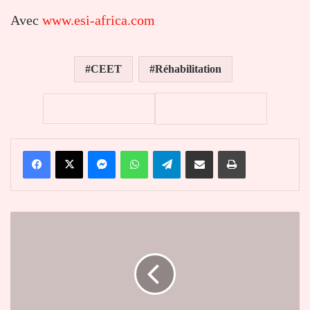
Avec
www.esi-africa.com
CEET
Réhabilitation
Facebook
X
Messenger
WhatsApp
Telegram
Partager par email
Imprimer
Pour
améliorer
les
régimes
alimentaires,
il
faut