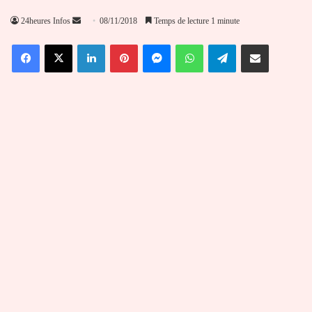
Envoyer
24heures Infos
08/11/2018
Temps de lecture 1 minute
un
Facebook
X
Linkedin
Pinterest
Messenger
WhatsApp
Telegram
Partager par email
courriel