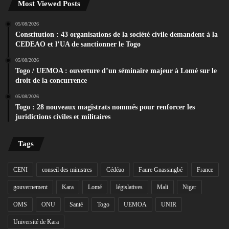
Most Viewed Posts
05/08/2026
Constitution : 43 organisations de la société civile demandent à la
CEDEAO et l’UA de sanctionner le Togo
05/08/2026
Togo / UEMOA : ouverture d’un séminaire majeur à Lomé sur le
droit de la concurrence
05/08/2026
Togo : 28 nouveaux magistrats nommés pour renforcer les
juridictions civiles et militaires
Tags
CENI
conseil des ministres
Cédéao
Faure Gnassingbé
France
gouvernement
Kara
Lomé
législatives
Mali
Niger
OMS
ONU
Santé
Togo
UEMOA
UNIR
Université de Kara