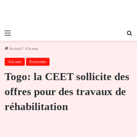
Menu
Re
Accueil
/
A la une
A la une
Economie
Togo: la CEET sollicite des
offres pour des travaux de
réhabilitation