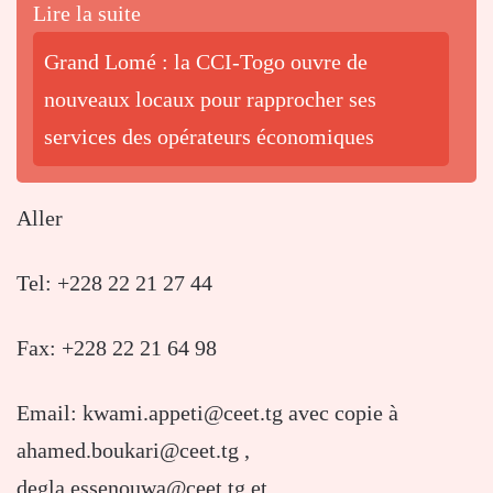
Lire la suite
Grand Lomé : la CCI-Togo ouvre de
nouveaux locaux pour rapprocher ses
services des opérateurs économiques
Aller
Tel: +228 22 21 27 44
Fax: +228 22 21 64 98
Email: kwami.appeti@ceet.tg avec copie à
ahamed.boukari@ceet.tg ,
degla.essenouwa@ceet.tg et